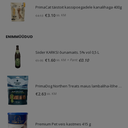
PrimaCat täistoit kassipoegadele kanalihaga 400g
Algne
Praegune
€
3.10
sis. KM
€
4.13
hind
hind
oli:
on:
€4.13.
€3.10.
ENIMMÜÜDUD
Siider KARKSI õunamaits. 5% vol 0,5 L
Algne
Praegune
+ Pant:
€
1.60
€
0.10
sis. KM
€
1.95
hind
hind
oli:
on:
€1.95.
€1.60.
PrimaDog Northen Treats maius lambaliha-lõhe 80g
€
2.63
sis. KM
Premium Pet veis kastmes 415 g