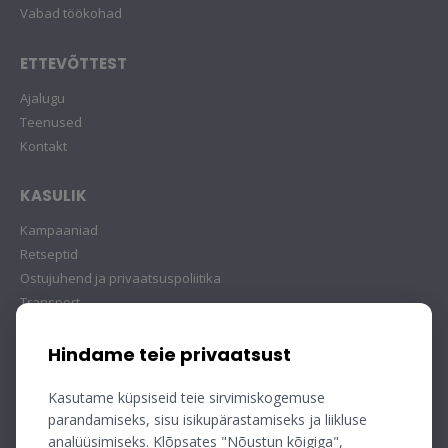
Vabad töökohad
ETTEVÕTTEST
Ajalugu
Teenused
Kontakt
KASULIK
Kampaaniad
Retseptid
Ostujuhend ja privaatsuspoliitika
Transport
Hindame teie privaatsust
Kasutame küpsiseid teie sirvimiskogemuse
parandamiseks, sisu isikupärastamiseks ja liikluse
analüüsimiseks. Klõpsates "Nõustun kõigiga",