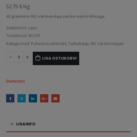
52.75 €/kg
40 grammine WC-värskendaja värske männi lõhnaga.
SAADAVUS:
Laos
Tootekood:
90-070
Kategooriad:
Puhastusvahendid
,
Tarbekaup
,
WC värskendajad
LISA OSTUKORVI
Domestos
LISAINFO