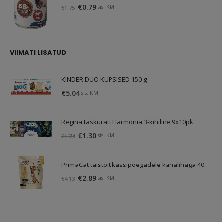
Algne
Praegune
€
0.79
sis. KM
€
1.75
hind
hind
oli:
on:
€1.75.
€0.79.
VIIMATI LISATUD
KINDER DUO KÜPSISED 150 g
€
5.04
sis. KM
Regina taskurätt Harmonia 3-kihiline,9x10pk
Algne
Praegune
€
1.30
sis. KM
€
1.74
hind
hind
oli:
on:
PrimaCat täistoit kassipoegadele kanalihaga 400g SOODUS! Parim enne: 05.11.26
€1.74.
€1.30.
Algne
Praegune
€
2.89
sis. KM
€
4.13
hind
hind
oli:
on:
€4.13.
€2.89.