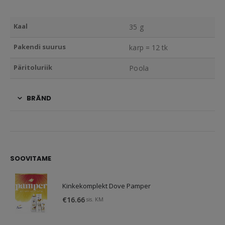
Kaal
35 g
Pakendi suurus
karp = 12 tk
Päritoluriik
Poola
BRÄND
SOOVITAME
Kinkekomplekt Dove Pamper
€
16.66
sis. KM