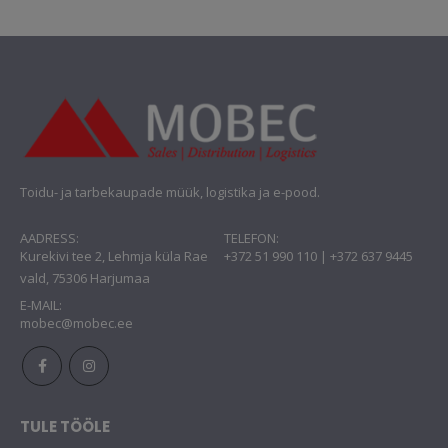
Toidu- ja tarbekaupade müük, logistika ja e-pood.
AADRESS:
TELEFON:
Kurekivi tee 2, Lehmja küla Rae
+372 51 990 110 | +372 637 9445
vald, 75306 Harjumaa
E-MAIL:
mobec@mobec.ee
TULE TÖÖLE