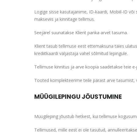
Logige sisse kasutajanime, ID-kaardi, Mobiil-ID või
makseviis ja kinnitage tellimus.
Seejärel suunatakse Klient panka arvet tasuma.
Klient tasub tellimuse eest ettemaksuna täies ulatu
krediitkaardi väljastaja vahel sõlmitud lepingule.
Tellimuse kinnitus ja arve koopia saadetakse teie e-p
Tooted komplekteerime teile pärast arve tasumist, v.a
MÜÜGILEPINGU JÕUSTUMINE
Müügileping jõustub hetkest, kui tellimuse kogusu
Tellimused, mille eest ei ole tasutud, annulleerita