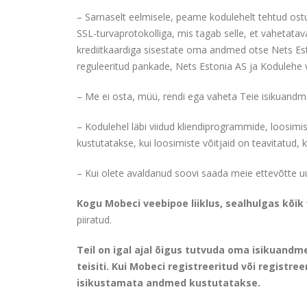
– Sarnaselt eelmisele, peame kodulehelt tehtud ost
SSL-turvaprotokolliga, mis tagab selle, et vahetatav
krediitkaardiga sisestate oma andmed otse Nets Est
reguleeritud pankade, Nets Estonia AS ja Kodulehe v
– Me ei osta, müü, rendi ega vaheta Teie isikuandm
– Kodulehel läbi viidud kliendiprogrammide, loosimi
kustutatakse, kui loosimiste võitjaid on teavitatud,
– Kui olete avaldanud soovi saada meie ettevõtte uud
Kogu Mobeci veebipoe liiklus, sealhulgas kõik
piiratud.
Teil on igal ajal õigus tutvuda oma isikuand
teisiti. Kui Mobeci registreeritud või registr
isikustamata andmed kustutatakse.