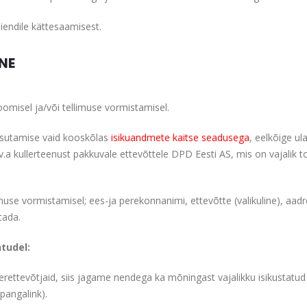
iendile kättesaamisest.
NE
omisel ja/või tellimuse vormistamisel.
asutamise vaid kooskõlas
isikuandmete kaitse seadusega
, eelkõige ul
 v.a kullerteenust pakkuvale ettevõttele DPD Eesti AS, mis on vajalik 
use vormistamisel; ees-ja perekonnanimi, ettevõtte (valikuline), aadr
tada.
tudel:
rettevõtjaid, siis jagame nendega ka mõningast vajalikku isikustat
 pangalink).