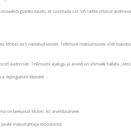
 sotsiaalvõrgustiku kaudu, et sooritada ost. Või täitke nõutud andmevä
ses Mobec.ee’s näidatud viisidel. Tellimuse maksumusele võib lisandud
osti aadressile. Tellimuste ajalugu ja arveid on võimalik hallata „Minu
. lepingulised kliendid.
mma on laekunud Mobec AS arveldusarvele.
kse peale maksetähtaja möödumist.