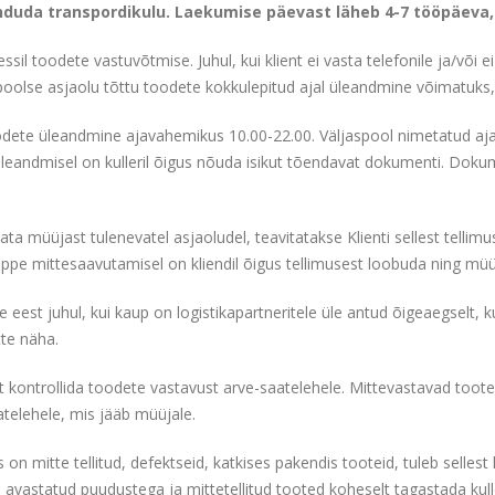
nduda transpordikulu. Laekumise päevast läheb 4-7 tööpäeva, e
sil toodete vastuvõtmise. Juhul, kui klient ei vasta telefonile ja/või
oolse asjaolu tõttu toodete kokkulepitud ajal üleandmine võimatuks, 
odete üleandmine ajavahemikus 10.00-22.00. Väljaspool nimetatud ajav
i üleandmisel on kulleril õigus nõuda isikut tõendavat dokumenti. Dokum
ata müüjast tulenevatel asjaoludel, teavitatakse Klienti sellest telli
ppe mittesaavutamisel on kliendil õigus tellimusest loobuda ning müü
eest juhul, kui kaup on logistikapartneritele üle antud õigeaegselt, k
te näha.
 kontrollida toodete vastavust arve-saatelehele. Mittevastavad tooted 
elehele, mis jääb müüjale.
on mitte tellitud, defektseid, katkises pakendis tooteid, tuleb sellest
avastatud puudustega ja mittetellitud tooted koheselt tagastada kulle