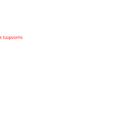
e tüüpvormi
.