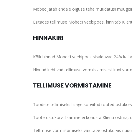
Mobec jätab endale õiguse teha muudatusi müügiti
Esitades tellimuse Mobec’i veebipoes, kinnitab Kli
HINNAKIRI
Kõik hinnad Mobec’i veebipoes sisaldavad 24% käi
Hinnad kehtivad tellimuse vormistamisest kuni vorm
TELLIMUSE VORMISTAMINE
Toodete tellimiseks lisage soovitud tooted ostukorv
Toote ostukorvi lisamine ei kohusta Klienti ostma, 
Tellimuse vormistamiseks vajutage ostukorvis nupul