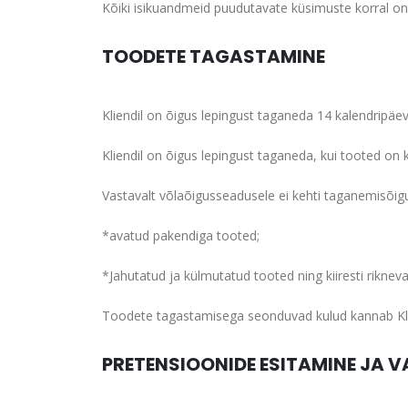
Kõiki isikuandmeid puudutavate küsimuste korral on
TOODETE TAGASTAMINE
Kliendil on õigus lepingust taganeda 14 kalendripäe
Kliendil on õigus lepingust taganeda, kui tooted on
Vastavalt võlaõigusseadusele ei kehti taganemisõig
*avatud pakendiga tooted;
*Jahutatud ja külmutatud tooted ning kiiresti rikneva
Toodete tagastamisega seonduvad kulud kannab Kl
PRETENSIOONIDE ESITAMINE JA 