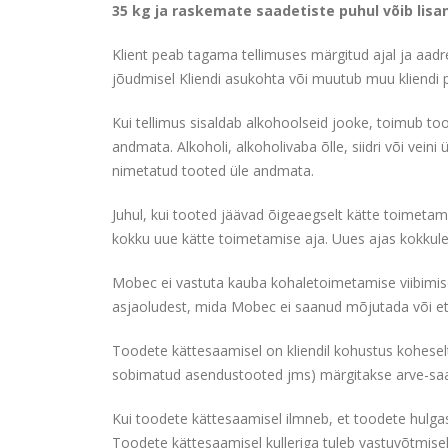
35 kg ja raskemate saadetiste puhul võib lisa
Klient peab tagama tellimuses märgitud ajal ja aadres
jõudmisel Kliendi asukohta või muutub muu kliendi p
Kui tellimus sisaldab alkohoolseid jooke, toimub to
andmata. Alkoholi, alkoholivaba õlle, siidri või vein
nimetatud tooted üle andmata.
Juhul, kui tooted jäävad õigeaegselt kätte toimetam
kokku uue kätte toimetamise aja. Uues ajas kokkule
Mobec ei vastuta kauba kohaletoimetamise viibimise 
asjaoludest, mida Mobec ei saanud mõjutada või et
Toodete kättesaamisel on kliendil kohustus koheselt
sobimatud asendustooted jms) märgitakse arve-saat
Kui toodete kättesaamisel ilmneb, et toodete hulgas 
Toodete kättesaamisel kulleriga tuleb vastuvõtmisel 