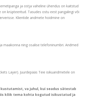
ernetipanga ja ostja vaheline ühendus on kaitstud
e on krüpteeritud. Tasudes ostu eest pangalingi või
serverisse. Klientide andmete hoidmine on
a ja maakonna ning osalise telefoninumbri. Andmed
ckets Layer). Juurdepääs Teie isikuandmetele on
kustutamist, va juhul, kui seadus sätestab
siis kõik tema kohta kogutud isikustatud ja