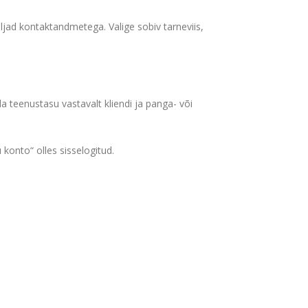
ljad kontaktandmetega. Valige sobiv tarneviis,
a teenustasu vastavalt kliendi ja panga- või
 konto“ olles sisselogitud.