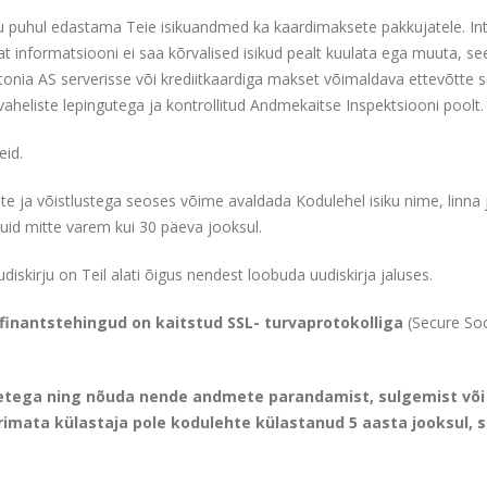
u puhul edastama Teie isikuandmed ka kaardimaksete pakkujatele. Int
at informatsiooni ei saa kõrvalised isikud pealt kuulata ega muuta, se
onia AS serverisse või krediitkaardiga makset võimaldava ettevõtte 
aheliste lepingutega ja kontrollitud Andmekaitse Inspektsiooni poolt.
eid.
ste ja võistlustega seoses võime avaldada Kodulehel isiku nime, linn
 kuid mitte varem kui 30 päeva jooksul.
iskirju on Teil alati õigus nendest loobuda uudiskirja jaluses.
 finantstehingud on kaitstud SSL- turvaprotokolliga
(Secure So
metega ning nõuda nende andmete parandamist, sulgemist või 
eerimata külastaja pole kodulehte külastanud 5 aasta jooksul, 