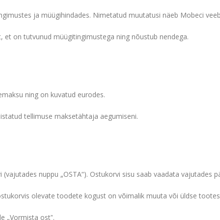
ngimustes ja müügihindades. Nimetatud muutatusi näeb Mobeci veeb
ent, et on tutvunud müügitingimustega ning nõustub nendega.
bemaksu ning on kuvatud eurodes.
istatud tellimuse maksetähtaja aegumiseni.
i (vajutades nuppu „OSTA“). Ostukorvi sisu saab vaadata vajutades pä
ostukorvis olevate toodete kogust on võimalik muuta või üldse tootes
e „Vormista ostˮ.