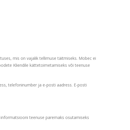
atuses, mis on vajalik tellimuse täitmiseks. Mobec ei
toodete Kliendile kättetoimetamiseks või teenuse
ess, telefoninumber ja e-posti aadress. E-posti
ud informatsiooni teenuse paremaks osutamiseks