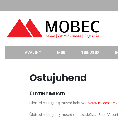
AVALEHT
MEIE
TEENUSED
E
Ostujuhend
ÜLDTINGIMUSED
Üldised müügitingimused kehtivad
www.mobec.ee
k
Üldised müügitingimused on kooskõlas Eesti Vabarii