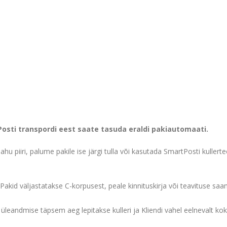
osti transpordi eest saate tasuda eraldi pakiautomaati.
hu piiri, palume pakile ise järgi tulla või kasutada SmartPosti kullerte
Pakid väljastatakse C-korpusest, peale kinnituskirja või teavituse saami
eandmise täpsem aeg lepitakse kulleri ja Kliendi vahel eelnevalt kokk