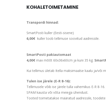
KOHALETOIMETAMINE
Transpordi hinnad:
SmartPosti kuller (Eesti-sisene)
6,00€
kuller toob tellimuse soovitud aadressile.
SmartPosti pakiautomaat
4,00€
max mõõt 60x36x60cm ja kuni 35 kg.
SmartP
Kui tellimus ületab Itella maksimaalse kaalu ja/või ma
Tulen ise järele (E-R 8-16):
Tellimusele võib ise järele tulla vahemikus E-R 8-16. 
SPAM kausta või võta meiega ühendust.
Tooted toimetatakse määratud aadressile, toodete ül