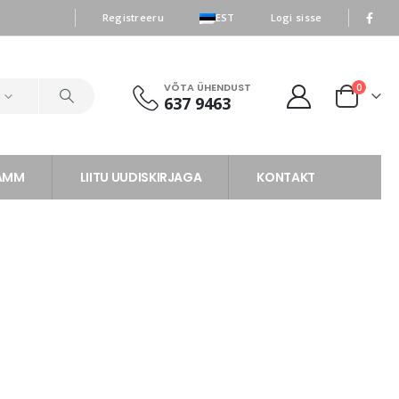
|
|
Registreeru
EST
Logi sisse
VÕTA ÜHENDUST
0
d
637 9463
RAMM
LIITU UUDISKIRJAGA
KONTAKT