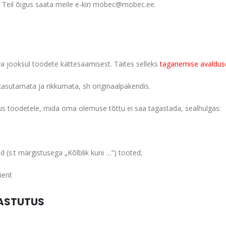
 Teil õigus saata meile e-kiri mobec@mobec.ee.
va jooksul toodete kättesaamisest. Täites selleks
taganemise avaldus
 kasutamata ja rikkumata, sh originaalpakendis.
us toodetele, mida oma olemuse tõttu ei saa tagastada, sealhulgas:
d (s.t märgistusega „Kõlblik kuni …“) tooted;
ient
VASTUTUS