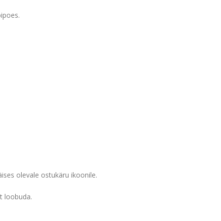
ipoes.
ises olevale ostukäru ikoonile.
t loobuda.