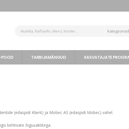
Kategooria
-POOD
TARBIJAMÄNGUD
KASVATAJATE PROG
lientide (edaspidi Klient) ja Mobec AS (edaspidi Mobec) vahel.
gis kehtivate õigusaktitega.