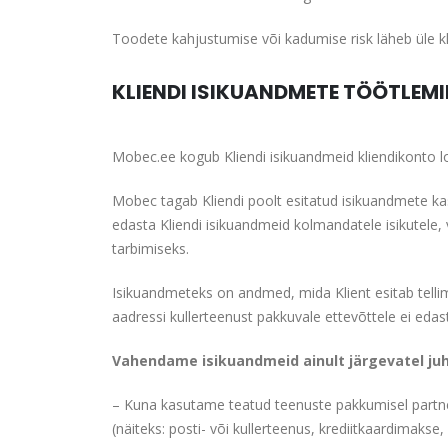
Toodete kahjustumise või kadumise risk läheb üle kl
KLIENDI ISIKUANDMETE TÖÖTLEMI
Mobec.ee kogub Kliendi isikuandmeid kliendikonto lo
Mobec tagab Kliendi poolt esitatud isikuandmete k
edasta Kliendi isikuandmeid kolmandatele isikutele,
tarbimiseks.
Isikuandmeteks on andmed, mida Klient esitab tellim
aadressi kullerteenust pakkuvale ettevõttele ei edas
Vahendame isikuandmeid ainult järgevatel juh
– Kuna kasutame teatud teenuste pakkumisel partne
(näiteks: posti- või kullerteenus, krediitkaardimakse,