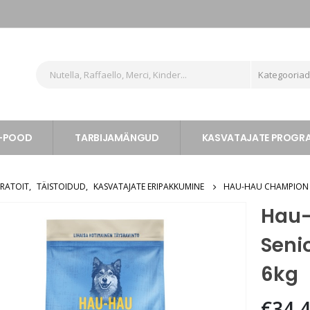
Kategooria
-POOD
TARBIJAMÄNGUD
KASVATAJATE PROG
RATOIT
,
TÄISTOIDUD
,
KASVATAJATE ERIPAKKUMINE
HAU-HAU CHAMPION TÄ
Hau-
Seni
6kg
€
34.