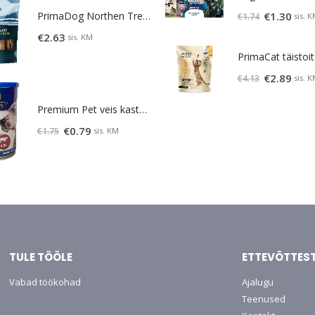
Algne
Prae
PrimaDog Northen Treats maius lambaliha-lõhe 80g
€
1.30
sis. 
€
1.74
hind
hind
€
2.63
sis. KM
oli:
on:
€1.74.
€1.30.
Algne
Prae
€
2.89
sis. 
€
4.13
hind
hind
Premium Pet veis kastmes 415 g
oli:
on:
€4.13.
€2.89.
Algne
Praegune
€
0.79
sis. KM
€
1.75
hind
hind
oli:
on:
€1.75.
€0.79.
TULE TÖÖLE
ETTEVÕTTES
Vabad töökohad
Ajalugu
Teenused