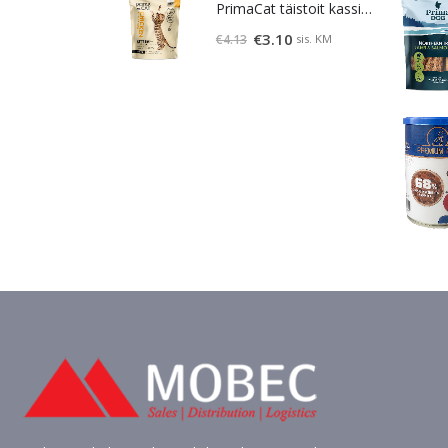
PrimaCat täistoit kassipoegadele kanalihaga 400g
Algne
Praegune
€
3.10
sis. KM
€
4.13
hind
hind
oli:
on:
€4.13.
€3.10.