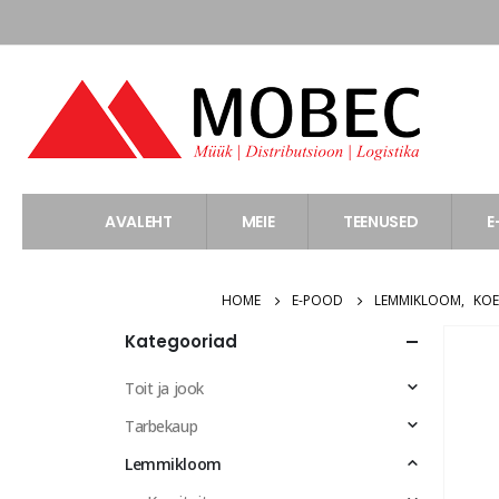
AVALEHT
MEIE
TEENUSED
E
HOME
E-POOD
LEMMIKLOOM
,
KOE
Kategooriad
Toit ja jook
Tarbekaup
Lemmikloom