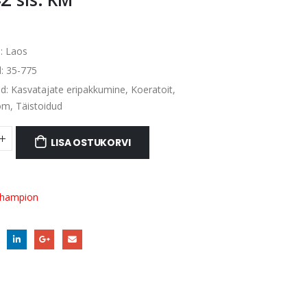
:
Laos
d:
35-775
ad:
Kasvatajate eripakkumine
,
Koeratoit
,
om
,
Täistoidud
LISA OSTUKORVI
hampion