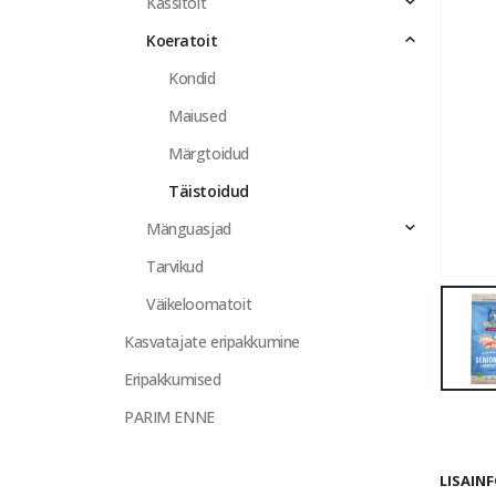
Kassitoit
Koeratoit
Kondid
Maiused
Märgtoidud
Täistoidud
Mänguasjad
Tarvikud
Väikeloomatoit
Kasvatajate eripakkumine
Eripakkumised
PARIM ENNE
LISAIN