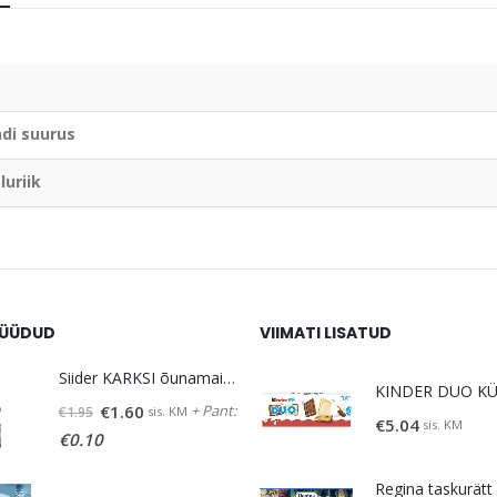
di suurus
luriik
ÜÜDUD
VIIMATI LISATUD
Siider KARKSI õunamaits. 5% vol 0,5 L
Algne
Praegune
+ Pant:
€
1.60
sis. KM
€
1.95
€
5.04
sis. KM
hind
hind
€
0.10
oli:
on:
€1.95.
€1.60.