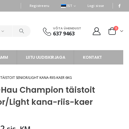
|
|
Registreeru
EST
Logi sisse
VÕTA ÜHENDUST
0
d
637 9463
RAMM
LIITU UUDISKIRJAGA
KONTAKT
ISTOIT SENIOR/LIGHT KANA-RIIS-KAER 6KG
Hau Champion täistoit
or/Light kana-riis-kaer
42
sis. KM