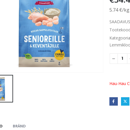
5.74 €/kg
SAADAVUS
Tootekoo
Kategoori
Lemmiklo
Hau-Hau C
FO
BRÄND