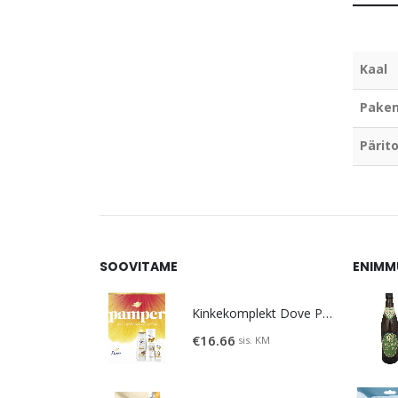
Kaal
Paken
Pärito
SOOVITAME
ENIMM
Kinkekomplekt Dove Pamper
€
16.66
sis. KM