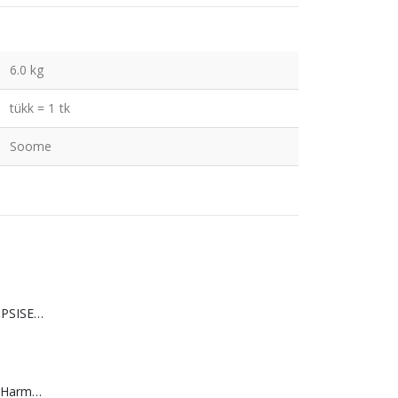
6.0 kg
tükk = 1 tk
Soome
KINDER DUO KÜPSISED 150 g
Regina taskurätt Harmonia 3-kihiline,9x10pk