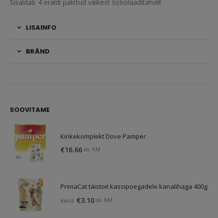
Sisaldab 4 eraldi pakitud väikest šokolaaditahvlit
LISAINFO
BRÄND
SOOVITAME
Kinkekomplekt Dove Pamper
€
16.66
sis. KM
PrimaCat täistoit kassipoegadele kanalihaga 400g
Algne
Praegune
€
3.10
sis. KM
€
4.13
hind
hind