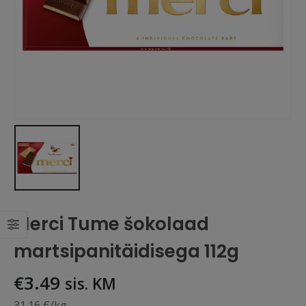
Merci Tume šokolaad
martsipanitäidisega 112g
€
3.49
sis. KM
31.16 €/kg