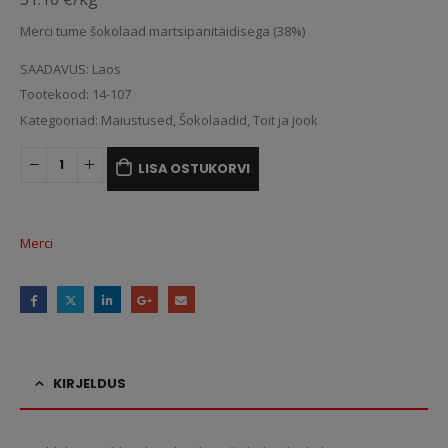
Merci tume šokolaad martsipanitäidisega (38%)
SAADAVUS:
Laos
Tootekood:
14-107
Kategooriad:
Maiustused
,
Šokolaadid
,
Toit ja jook
LISA OSTUKORVI
Merci
KIRJELDUS