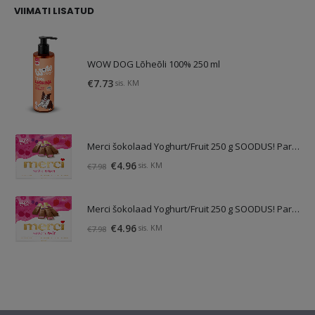
VIIMATI LISATUD
WOW DOG Lõheõli 100% 250 ml
€
7.73
sis. KM
Merci šokolaad Yoghurt/Fruit 250 g SOODUS! Parim enne: 01.10.26
Algne
Praegune
€
4.96
sis. KM
€
7.98
hind
hind
oli:
on:
Merci šokolaad Yoghurt/Fruit 250 g SOODUS! Parim enne: 01.10.26
€7.98.
€4.96.
Algne
Praegune
€
4.96
sis. KM
€
7.98
hind
hind
oli:
on:
€7.98.
€4.96.