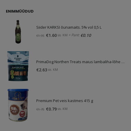
oli:
on:
€4.13.
€3.10.
ENIMMÜÜDUD
Siider KARKSI õunamaits. 5% vol 0,5 L
Algne
Praegune
+ Pant:
€
1.60
€
0.10
sis. KM
€
1.95
hind
hind
oli:
on:
€1.95.
€1.60.
PrimaDog Northen Treats maius lambaliha-lõhe 80g
€
2.63
sis. KM
Premium Pet veis kastmes 415 g
Algne
Praegune
€
0.79
sis. KM
€
1.75
hind
hind
oli:
on:
€1.75.
€0.79.