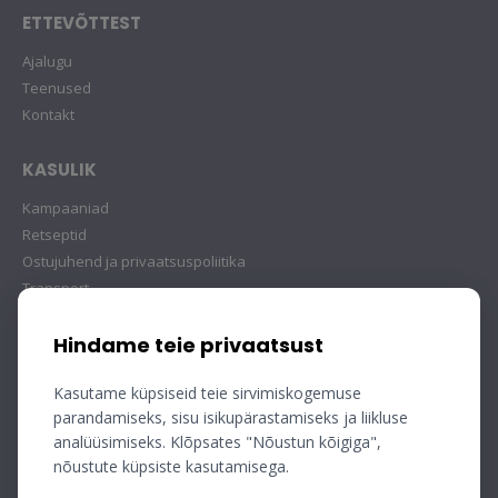
ETTEVÕTTEST
Ajalugu
Teenused
Kontakt
KASULIK
Kampaaniad
Retseptid
Ostujuhend ja privaatsuspoliitika
Transport
Hindame teie privaatsust
Kasutame küpsiseid teie sirvimiskogemuse
parandamiseks, sisu isikupärastamiseks ja liikluse
analüüsimiseks. Klõpsates "Nõustun kõigiga",
nõustute küpsiste kasutamisega.