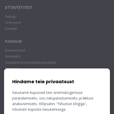
ETTEVÕTTEST
Ajalugu
Teenused
Kontakt
KASULIK
Kampaaniad
Retseptid
Ostujuhend ja privaatsuspoliitika
Transport
Hindame teie privaatsust
Kasutame küpsiseid teie sirvimiskogemuse
parandamiseks, sisu isikupärastamiseks ja liikluse
analüüsimiseks. Klõpsates "Nõustun kõigiga",
nõustute küpsiste kasutamisega.