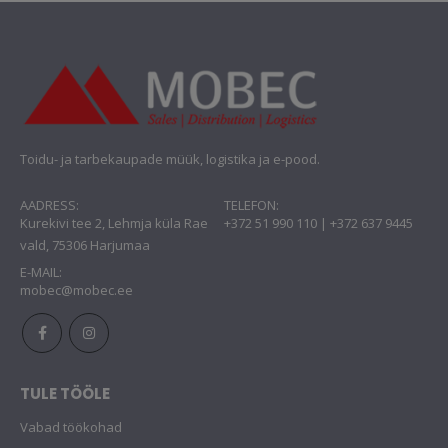
Toidu- ja tarbekaupade müük, logistika ja e-pood.
AADRESS:
TELEFON:
Kurekivi tee 2, Lehmja küla Rae
+372 51 990 110 | +372 637 9445
vald, 75306 Harjumaa
E-MAIL:
mobec@mobec.ee
TULE TÖÖLE
Vabad töökohad