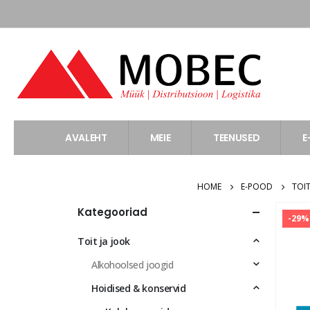
AVALEHT
MEIE
TEENUSED
E
HOME
E-POOD
TOIT
Kategooriad
-29%
Toit ja jook
Alkohoolsed joogid
Hoidised & konservid