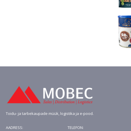
oli:
on:
€4.13.
€3.10.
Toidu- ja tarbekaupade müük, logistika ja e-pood.
AADRESS:
TELEFON: