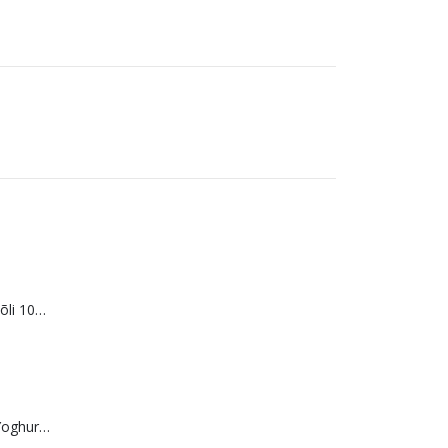
WOW DOG Lõheõli 100% 250 ml
Merci šokolaad Yoghurt/Fruit 250 g SOODUS! Parim enne: 01.10.26