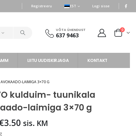
|
|
Registreeru
EST
Logi sisse
VÕTA ÜHENDUST
0
d
637 9463
RAMM
LIITU UUDISKIRJAGA
KONTAKT
 AVOKAADO-LAIMIGA 3×70 G
O kulduim- tuunikala
aado-laimiga 3×70 g
Algne
Praegune
€
3.50
sis. KM
hind
hind
g