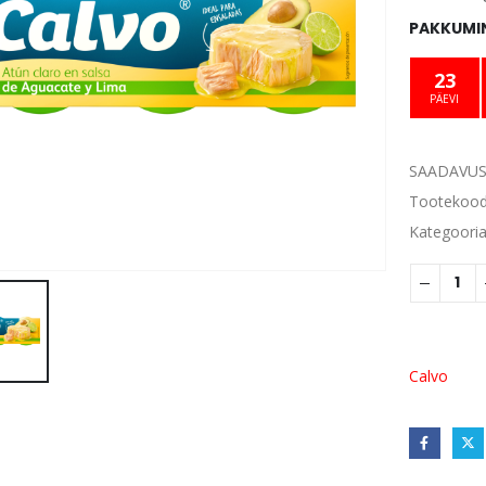
PAKKUMIN
23
PÄEVI
SAADAVUS
Tootekoo
Kategoori
Calvo