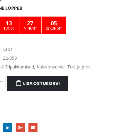
oli:
on:
E LÕPPEB
€4.91.
€3.50.
13
27
05
TUNDI
MINUTIT
SEKUNDIT
:
Laos
d:
22-059
ad:
Eripakkumised
,
Kalakonservid
,
Toit ja jook
LISA OSTUKORVI