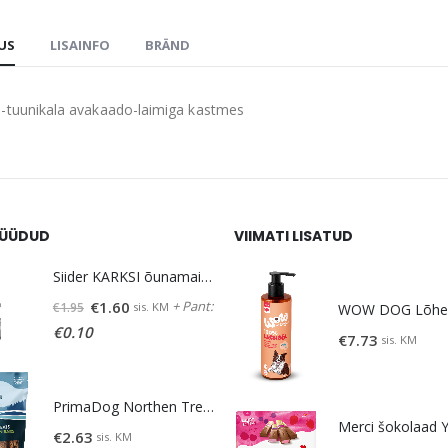
DUS
LISAINFO
BRÄND
-tuunikala avakaado-laimiga kastmes
ÜÜDUD
VIIMATI LISATUD
Siider KARKSI õunamaits. 5% vol 0,5 L
Algne
Praegune
+ Pant:
€
1.60
sis. KM
€
1.95
hind
hind
€
0.10
€
7.73
sis. KM
oli:
on:
€1.95.
€1.60.
PrimaDog Northen Treats maius lambaliha-lõhe 80g
€
2.63
sis. KM