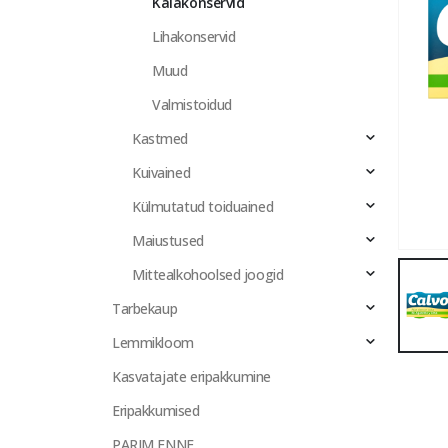
Kalakonservid
Lihakonservid
Muud
Valmistoidud
Kastmed
Kuivained
Külmutatud toiduained
Maiustused
Mittealkohoolsed joogid
Tarbekaup
Lemmikloom
Kasvatajate eripakkumine
Eripakkumised
PARIM ENNE