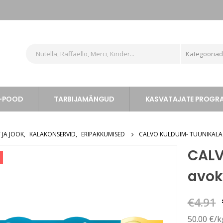
Kategooria
-POOD
TARBIJAMÄNGUD
KASVATAJATE PROG
 JA JOOK
,
KALAKONSERVID
,
ERIPAKKUMISED
CALVO KULDUIM- TUUNIKALA
CALV
avok
€
4.91
50.00 €/k