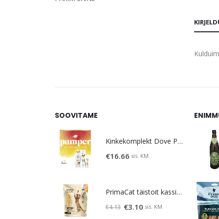
KIRJEL
Kulduim
SOOVITAME
ENIMM
Kinkekomplekt Dove Pamper
€
16.66
sis. KM
PrimaCat täistoit kassipoegadele kanalihaga 400g
Algne
Praegune
€
3.10
sis. KM
€
4.13
hind
hind