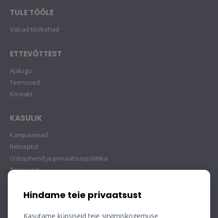
TULE TÖÖLE
Vabad töökohad
ETTEVÕTTEST
Ajalugu
Teenused
Kontakt
KASULIK
Kampaaniad
Retseptid
Ostujuhend ja privaatsuspoliitika
Transport
Hindame teie privaatsust
Kasutame küpsiseid teie sirvimiskogemuse