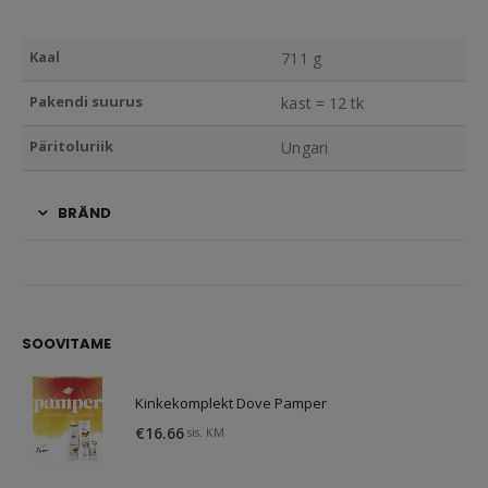
Kaal
711 g
Pakendi suurus
kast = 12 tk
Päritoluriik
Ungari
BRÄND
SOOVITAME
Kinkekomplekt Dove Pamper
€
16.66
sis. KM