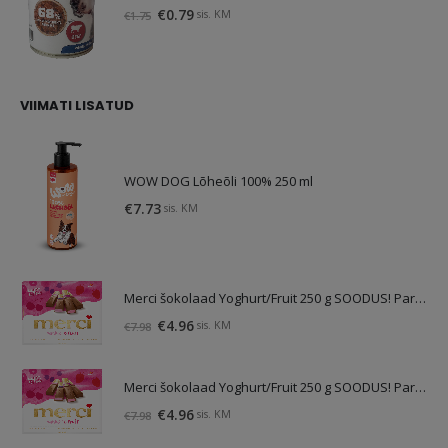
Algne
Praegune
€
0.79
sis. KM
€
1.75
hind
hind
oli:
on:
€1.75.
€0.79.
VIIMATI LISATUD
WOW DOG Lõheõli 100% 250 ml
€
7.73
sis. KM
Merci šokolaad Yoghurt/Fruit 250 g SOODUS! Parim enne: 01.10.26
Algne
Praegune
€
4.96
sis. KM
€
7.98
hind
hind
oli:
on:
Merci šokolaad Yoghurt/Fruit 250 g SOODUS! Parim enne: 01.10.26
€7.98.
€4.96.
Algne
Praegune
€
4.96
sis. KM
€
7.98
hind
hind