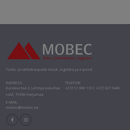
oli:
on:
€7.98.
€4.96.
Toidu- ja tarbekaupade müük, logistika ja e-pood.
AADRESS:
TELEFON:
Kurekivi tee 2, Lehmja küla Rae
+372 51 990 110 | +372 637 9445
vald, 75306 Harjumaa
E-MAIL:
mobec@mobec.ee