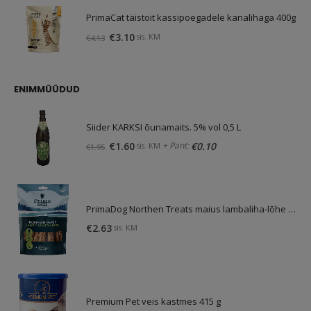
PrimaCat täistoit kassipoegadele kanalihaga 400g
Algne
Praegune
€
3.10
sis. KM
€
4.13
hind
hind
oli:
on:
€4.13.
€3.10.
ENIMMÜÜDUD
Siider KARKSI õunamaits. 5% vol 0,5 L
Algne
Praegune
+ Pant:
€
1.60
€
0.10
sis. KM
€
1.95
hind
hind
oli:
on:
€1.95.
€1.60.
PrimaDog Northen Treats maius lambaliha-lõhe 80g
€
2.63
sis. KM
Premium Pet veis kastmes 415 g