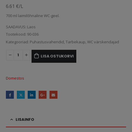
6.61 €/L
700 ml laimilõhnaline WC-geel.
SAADAVUS:
Laos
Tootekood:
90-036
Kategooriad:
Puhastusvahendid
,
Tarbekaup
,
WC värskendajad
LISA OSTUKORVI
Domestos
LISAINFO