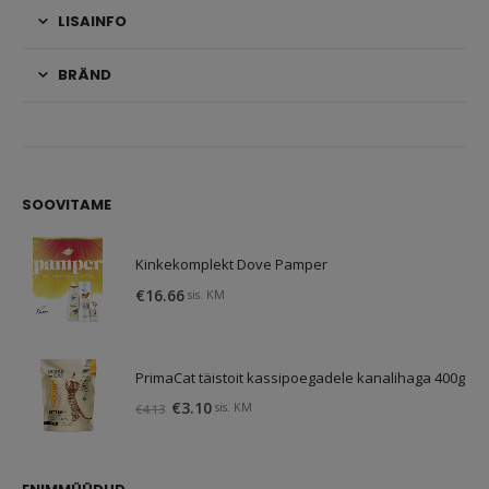
LISAINFO
BRÄND
SOOVITAME
Kinkekomplekt Dove Pamper
€
16.66
sis. KM
PrimaCat täistoit kassipoegadele kanalihaga 400g
Algne
Praegune
€
3.10
sis. KM
€
4.13
hind
hind
oli:
on:
€4.13.
€3.10.