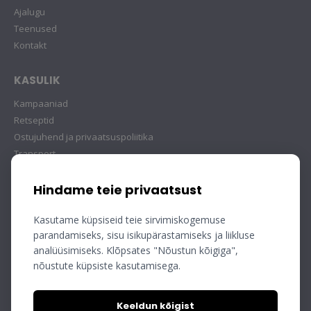
Ajalugu
Teenused
Kontakt
KASULIK
Kampaaniad
Retseptid
Ostujuhend ja privaatsuspoliitika
Transport
Hindame teie privaatsust
Kasutame küpsiseid teie sirvimiskogemuse
parandamiseks, sisu isikupärastamiseks ja liikluse
analüüsimiseks. Klõpsates "Nõustun kõigiga",
nõustute küpsiste kasutamisega.
Keeldun kõigist