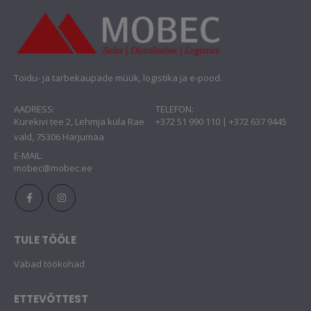
Toidu- ja tarbekaupade müük, logistika ja e-pood.
AADRESS:
TELEFON:
Kurekivi tee 2, Lehmja küla Rae
+372 51 990 110 | +372 637 9445
vald, 75306 Harjumaa
E-MAIL:
mobec@mobec.ee
TULE TÖÖLE
Vabad töökohad
ETTEVÕTTEST