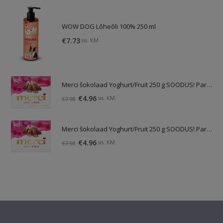
WOW DOG Lõheõli 100% 250 ml
€
7.73
sis. KM
Merci šokolaad Yoghurt/Fruit 250 g SOODUS! Parim enne: 01.10.26
Algne
Praegune
€
4.96
sis. KM
€
7.98
hind
hind
oli:
on:
Merci šokolaad Yoghurt/Fruit 250 g SOODUS! Parim enne: 01.10.26
€7.98.
€4.96.
Algne
Praegune
€
4.96
sis. KM
€
7.98
hind
hind
oli:
on:
€7.98.
€4.96.