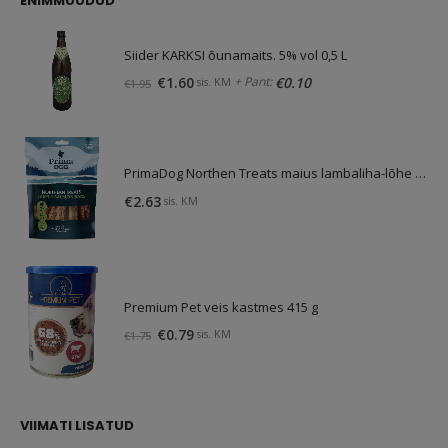
ENIMMÜÜDUD
Siider KARKSI õunamaits. 5% vol 0,5 L
Algne
Praegune
+ Pant:
€
1.60
€
0.10
sis. KM
€
1.95
hind
hind
oli:
on:
€1.95.
€1.60.
PrimaDog Northen Treats maius lambaliha-lõhe 80g
€
2.63
sis. KM
Premium Pet veis kastmes 415 g
Algne
Praegune
€
0.79
sis. KM
€
1.75
hind
hind
oli:
on:
€1.75.
€0.79.
VIIMATI LISATUD