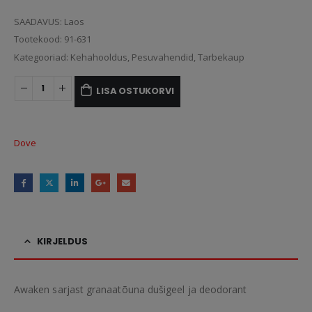
SAADAVUS:
Laos
Tootekood:
91-631
Kategooriad:
Kehahooldus
,
Pesuvahendid
,
Tarbekaup
LISA OSTUKORVI
Dove
KIRJELDUS
Awaken sarjast granaatõuna dušigeel ja deodorant