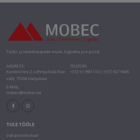
Toidu- ja tarbekaupade müük, logistika ja e-pood.
AADRESS:
TELEFON:
Kurekivi tee 2, Lehmja küla Rae
+372 51 990 110 | +372 637 9445
vald, 75306 Harjumaa
E-MAIL:
mobec@mobec.ee
TULE TÖÖLE
Vabad töökohad