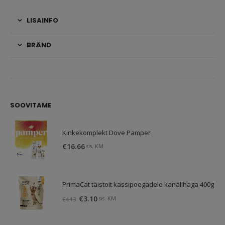
LISAINFO
BRÄND
SOOVITAME
Kinkekomplekt Dove Pamper
€
16.66
sis. KM
PrimaCat täistoit kassipoegadele kanalihaga 400g
Algne
Praegune
€
3.10
sis. KM
€
4.13
hind
hind
oli:
on: