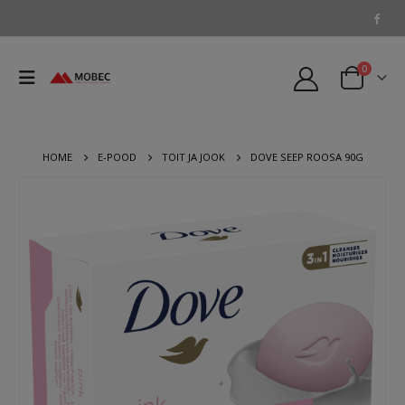
0
HOME
E-POOD
TOIT JA JOOK
DOVE SEEP ROOSA 90G