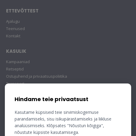
ETTEVÕTTEST
Ajalugu
Teenused
Kontakt
KASULIK
Kampaaniad
Retseptid
Ostujuhend ja privaatsuspoliitika
Transport
Hindame teie privaatsust
Kasutame küpsiseid teie sirvimiskogemuse
parandamiseks, sisu isikupärastamiseks ja liikluse
analüüsimiseks. Klõpsates "Nõustun kõigiga",
nõustute küpsiste kasutamisega.