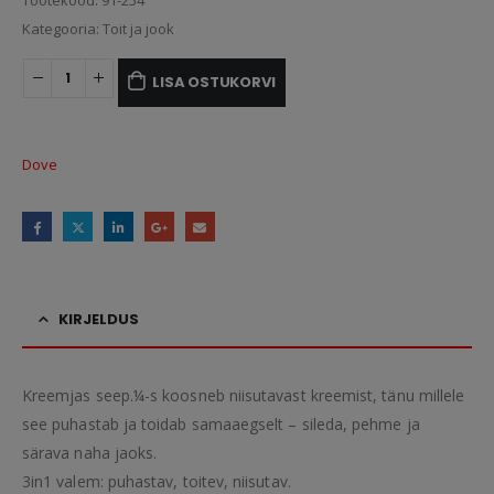
Tootekood:
91-254
Kategooria:
Toit ja jook
LISA OSTUKORVI
Dove
KIRJELDUS
Kreemjas seep.¼-s koosneb niisutavast kreemist, tänu millele
see puhastab ja toidab samaaegselt – sileda, pehme ja
särava naha jaoks.
3in1 valem: puhastav, toitev, niisutav.