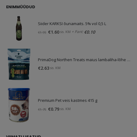
€4.13.
€3.10.
ENIMMÜÜDUD
Siider KARKSI õunamaits. 5% vol 0,5 L
Algne
Praegune
+ Pant:
€
1.60
€
0.10
sis. KM
€
1.95
hind
hind
oli:
on:
€1.95.
€1.60.
PrimaDog Northen Treats maius lambaliha-lõhe 80g
€
2.63
sis. KM
Premium Pet veis kastmes 415 g
Algne
Praegune
€
0.79
sis. KM
€
1.75
hind
hind
oli:
on:
€1.75.
€0.79.
VIIMATI LISATUD