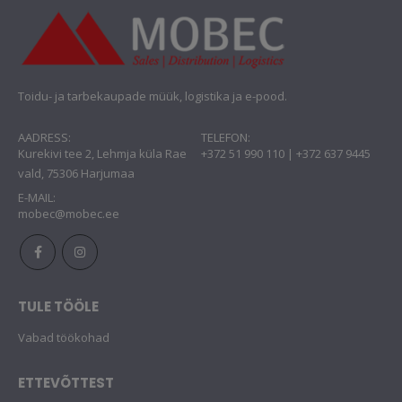
Toidu- ja tarbekaupade müük, logistika ja e-pood.
AADRESS:
TELEFON:
Kurekivi tee 2, Lehmja küla Rae
+372 51 990 110 | +372 637 9445
vald, 75306 Harjumaa
E-MAIL:
mobec@mobec.ee
TULE TÖÖLE
Vabad töökohad
ETTEVÕTTEST