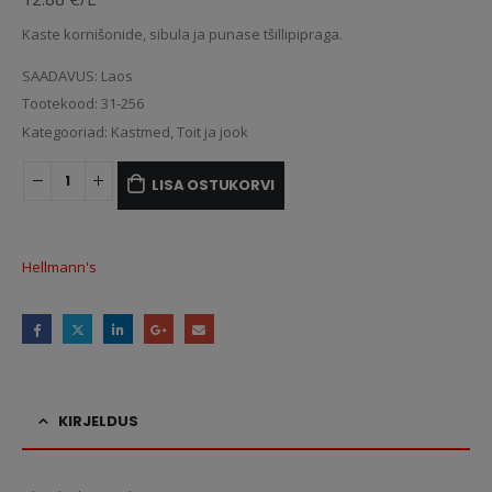
Kaste kornišonide, sibula ja punase tšillipipraga.
SAADAVUS:
Laos
Tootekood:
31-256
Kategooriad:
Kastmed
,
Toit ja jook
LISA OSTUKORVI
Hellmann's
KIRJELDUS