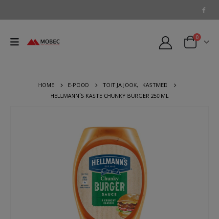
0
HOME
E-POOD
TOIT JA JOOK
,
KASTMED
HELLMANN´S KASTE CHUNKY BURGER 250 ML