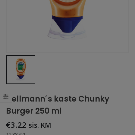
Hellmann´s kaste Chunky
Burger 250 ml
€
3.22
sis. KM
12.88 €/L