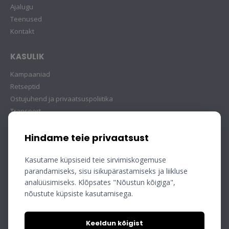
Ajalugu
Teenused
Kontakt
KASULIK
Kampaaniad
Retseptid
Ostujuhend ja privaatsuspoliitika
Transport
Hindame teie privaatsust
Kasutame küpsiseid teie sirvimiskogemuse
parandamiseks, sisu isikupärastamiseks ja liikluse
analüüsimiseks. Klõpsates "Nõustun kõigiga",
nõustute küpsiste kasutamisega.
Keeldun kõigist