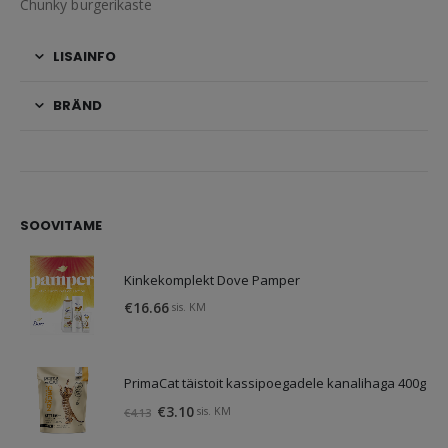
Chunky burgerikaste
LISAINFO
BRÄND
SOOVITAME
Kinkekomplekt Dove Pamper
€
16.66
sis. KM
PrimaCat täistoit kassipoegadele kanalihaga 400g
Algne
Praegune
€
3.10
sis. KM
€
4.13
hind
hind