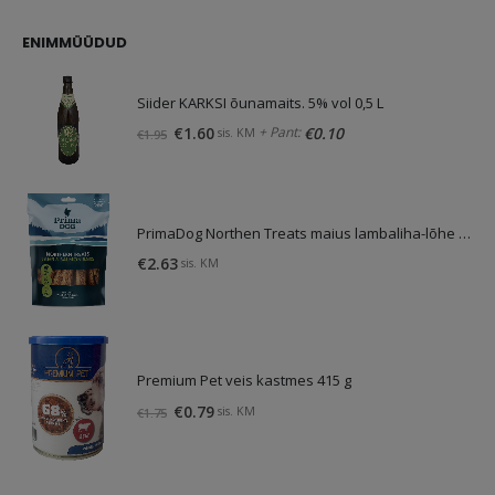
oli:
on:
€4.13.
€3.10.
ENIMMÜÜDUD
Siider KARKSI õunamaits. 5% vol 0,5 L
Algne
Praegune
+ Pant:
€
1.60
€
0.10
sis. KM
€
1.95
hind
hind
oli:
on:
€1.95.
€1.60.
PrimaDog Northen Treats maius lambaliha-lõhe 80g
€
2.63
sis. KM
Premium Pet veis kastmes 415 g
Algne
Praegune
€
0.79
sis. KM
€
1.75
hind
hind
oli:
on:
€1.75.
€0.79.