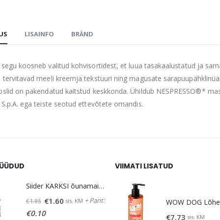
DUS
LISAINFO
BRÄND
 segu koosneb valitud kohvisortidest, et luua tasakaalustatud ja sama
 tervitavad meeli kreemja tekstuuri ning magusate sarapuupähklinüa
pslid on pakendatud kaitstud keskkonda. Ühildub NESPRESSO®* ma
 S.p.A. ega teiste seotud ettevõtete omandis.
ÜÜDUD
VIIMATI LISATUD
Siider KARKSI õunamaits. 5% vol 0,5 L
Algne
Praegune
+ Pant:
€
1.60
sis. KM
€
1.95
hind
hind
€
0.10
€
7.73
sis. KM