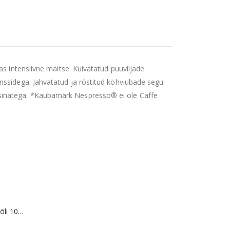
s intensiivne maitse. Kuivatatud puuviljade
nssidega. Jahvatatud ja röstitud kohviubade segu
sinatega. *Kaubamärk Nespresso® ei ole Caffe
WOW DOG Lõheõli 100% 250 ml