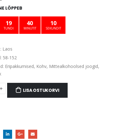
oli:
on:
E LÕPPEB
€2.90.
€2.50.
19
40
10
TUNDI
MINUTIT
SEKUNDIT
:
Laos
d:
58-152
ad:
Eripakkumised
,
Kohv
,
Mittealkohoolsed joogid
,
k
LISA OSTUKORVI