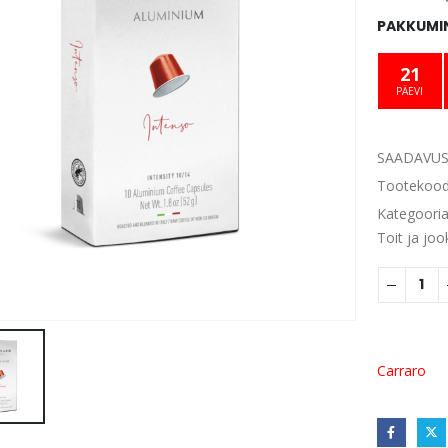
PAKKUMIN
21
PÄEVI
SAADAVUS
Tootekoo
Kategoori
Toit ja joo
Carraro