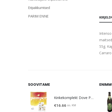
Eripakkumised
PARIM ENNE
KIRJEL
Intenso
maitsed
55g. Ka
Carraro
SOOVITAME
ENIMM
Kinkekomplekt Dove Pamper
€
16.66
sis. KM