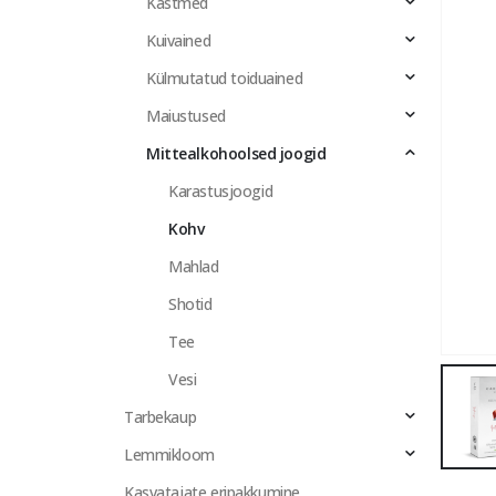
Kastmed
Kuivained
Külmutatud toiduained
Maiustused
Mittealkohoolsed joogid
Karastusjoogid
Kohv
Mahlad
Shotid
Tee
Vesi
Tarbekaup
Lemmikloom
Kasvatajate eripakkumine