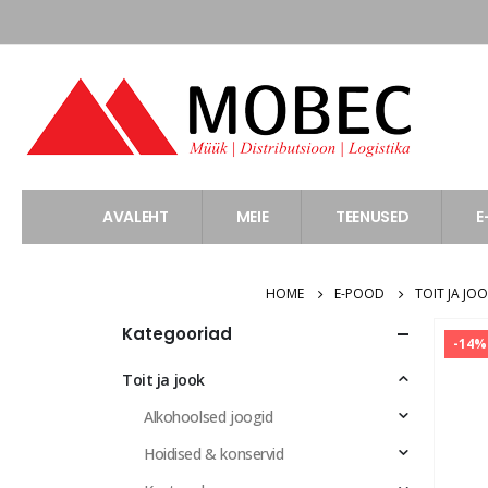
AVALEHT
MEIE
TEENUSED
E
HOME
E-POOD
TOIT JA JO
Kategooriad
-14%
Toit ja jook
Alkohoolsed joogid
Hoidised & konservid