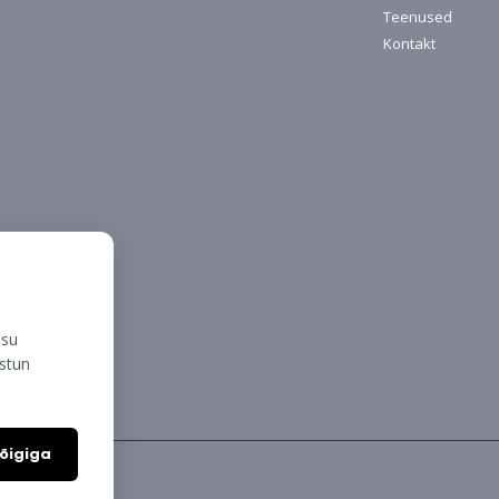
Teenused
Kontakt
isu
ustun
õigiga