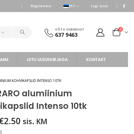
|
|
Registreeru
EST
Logi sisse
VÕTA ÜHENDUST
0
d
637 9463
RAMM
LIITU UUDISKIRJAGA
KONTAKT
INIUM KOHVIKAPSLID INTENSO 10TK
ARO alumiinium
ikapslid Intenso 10tk
Algne
Praegune
€
2.50
sis. KM
hind
hind
g