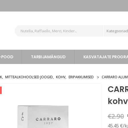
Kategooria
-POOD
TARBIJAMÄNGUD
KASVATAJATE PROG
OK
,
MITTEALKOHOOLSED JOOGID
,
KOHV
,
ERIPAKKUMISED
CARRARO ALUMI
CARR
kohv
€
2.90
45.45 €/k