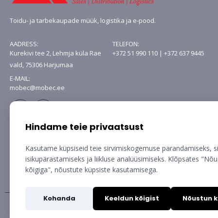
Toidu- ja tarbekaupade müük, logistika ja e-pood.
AADRESS:
TELEFON:
Kurekivi tee 2, Lehmja küla Rae
+372 51 990 110 | +372 637 9445
vald, 75306 Harjumaa
E-MAIL:
mobec@mobec.ee
Hindame teie privaatsust
Kasutame küpsiseid teie sirvimiskogemuse parandamiseks, s
isikupärastamiseks ja liikluse analüüsimiseks. Klõpsates "Nõ
kõigiga", nõustute küpsiste kasutamisega.
Kohanda
Keeldun kõigist
Nõustun k
Copyright © Mobec AS