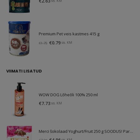
€
2.63
sis. KM
Premium Pet veis kastmes 415 g
Algne
Praegune
€
0.79
sis. KM
€
1.75
hind
hind
oli:
on:
€1.75.
€0.79.
VIIMATI LISATUD
WOW DOG Lõheõli 100% 250 ml
€
7.73
sis. KM
Merci šokolaad Yoghurt/Fruit 250 g SOODUS! Parim enne: 01.10.26
Algne
Praegune
€
4.96
sis. KM