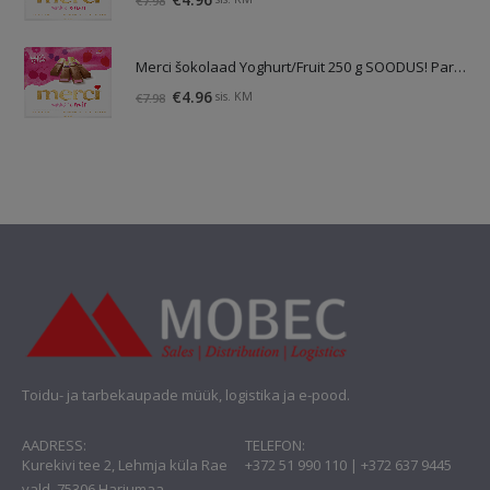
€
7.98
hind
hind
oli:
on:
Merci šokolaad Yoghurt/Fruit 250 g SOODUS! Parim enne: 01.10.26
€7.98.
€4.96.
Algne
Praegune
€
4.96
sis. KM
€
7.98
hind
hind
oli:
on:
€7.98.
€4.96.
Toidu- ja tarbekaupade müük, logistika ja e-pood.
AADRESS:
TELEFON:
Kurekivi tee 2, Lehmja küla Rae
+372 51 990 110 | +372 637 9445
vald, 75306 Harjumaa