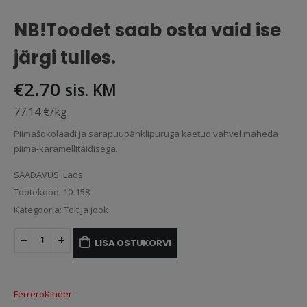
NB!Toodet saab osta vaid ise
järgi tulles.
€
2.70
sis. KM
77.14 €/kg
Piimašokolaadi ja sarapuupähklipuruga kaetud vahvel maheda
piima-karamellitäidisega.
SAADAVUS:
Laos
Tootekood:
10-158
Kategooria:
Toit ja jook
LISA OSTUKORVI
Ferrero
Kinder