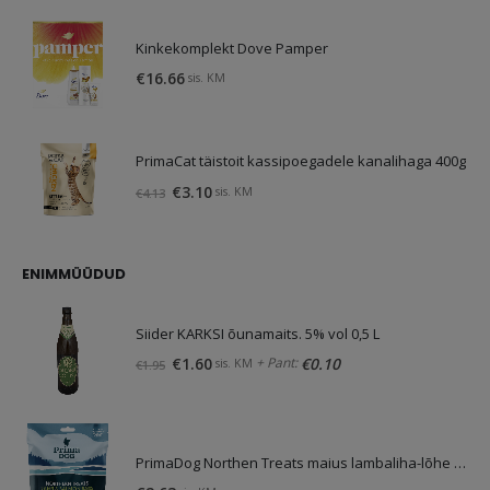
Kinkekomplekt Dove Pamper
€
16.66
sis. KM
PrimaCat täistoit kassipoegadele kanalihaga 400g
Algne
Praegune
€
3.10
sis. KM
€
4.13
hind
hind
oli:
on:
€4.13.
€3.10.
ENIMMÜÜDUD
Siider KARKSI õunamaits. 5% vol 0,5 L
Algne
Praegune
+ Pant:
€
1.60
€
0.10
sis. KM
€
1.95
hind
hind
oli:
on:
€1.95.
€1.60.
PrimaDog Northen Treats maius lambaliha-lõhe 80g