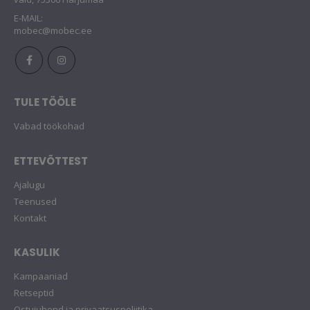
E-MAIL:
mobec@mobec.ee
TULE TÖÖLE
Vabad töökohad
ETTEVÕTTEST
Ajalugu
Teenused
Kontakt
KASULIK
Kampaaniad
Retseptid
Ostujuhend ja privaatsuspoliitika