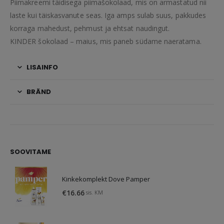
Piimakreemi täidisega piimašokolaad, mis on armastatud nii
laste kui täiskasvanute seas. Iga amps sulab suus, pakkudes
korraga mahedust, pehmust ja ehtsat naudingut.
KINDER šokolaad – maius, mis paneb südame naeratama.
LISAINFO
BRÄND
SOOVITAME
Kinkekomplekt Dove Pamper
€
16.66
sis. KM