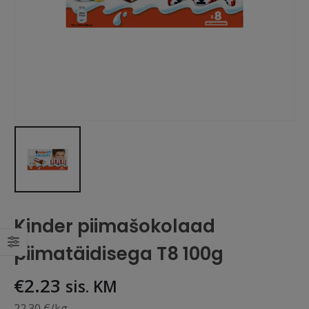
Kinder piimašokolaad
piimatäidisega T8 100g
€
2.23
sis. KM
22.30 €/kg