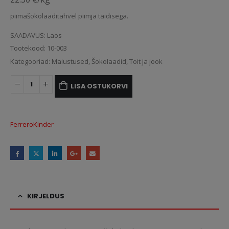
piimašokolaaditahvel piimja täidisega.
SAADAVUS:
Laos
Tootekood:
10-003
Kategooriad:
Maiustused
,
Šokolaadid
,
Toit ja jook
LISA OSTUKORVI
Ferrero
Kinder
KIRJELDUS