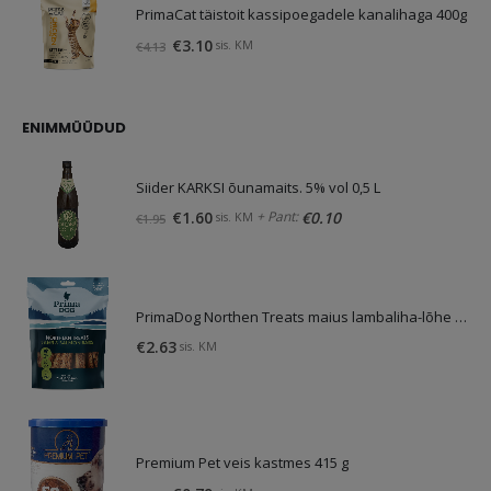
PrimaCat täistoit kassipoegadele kanalihaga 400g
Algne
Praegune
€
3.10
sis. KM
€
4.13
hind
hind
oli:
on:
€4.13.
€3.10.
ENIMMÜÜDUD
Siider KARKSI õunamaits. 5% vol 0,5 L
Algne
Praegune
+ Pant:
€
1.60
€
0.10
sis. KM
€
1.95
hind
hind
oli:
on:
€1.95.
€1.60.
PrimaDog Northen Treats maius lambaliha-lõhe 80g
€
2.63
sis. KM
Premium Pet veis kastmes 415 g