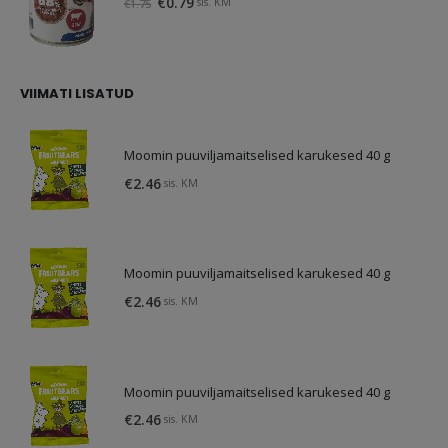
Algne
Praegune
€
0.79
sis. KM
€
1.75
hind
hind
oli:
on:
€1.75.
€0.79.
VIIMATI LISATUD
Moomin puuviljamaitselised karukesed 40 g
€
2.46
sis. KM
Moomin puuviljamaitselised karukesed 40 g
€
2.46
sis. KM
Moomin puuviljamaitselised karukesed 40 g
€
2.46
sis. KM