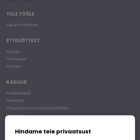
TULE TÖÖLE
Vabad töökohad
ETTEVÕTTEST
Ajalugu
Teenused
Kontakt
KASULIK
Kampaaniad
Retseptid
Ostujuhend ja privaatsuspoliitika
Transport
Hindame teie privaatsust