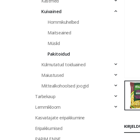
Kastmed
Kuivained
Hommikuhelbed
Maitseained
Müslid
Pakitoidud
Külmutatud toiduained
Maiustused
Mittealkohoolsed joogid
Tarbekaup
Lemmikloom
Kasvatajate eripakkumine
KIRJEL
Eripakkumised
PARIM ENNE