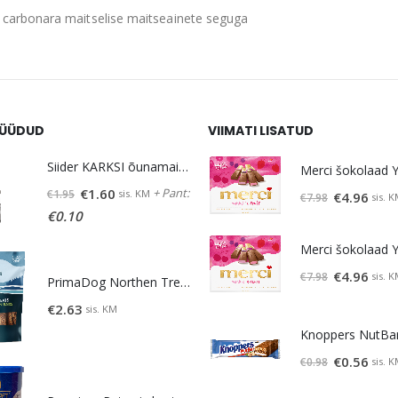
 carbonara maitselise maitseainete seguga
ÜÜDUD
VIIMATI LISATUD
Siider KARKSI õunamaits. 5% vol 0,5 L
Algne
Praegune
+ Pant:
€
1.60
sis. KM
€
1.95
Algne
Prae
€
4.96
sis. 
€
7.98
hind
hind
€
0.10
hind
hind
oli:
on:
oli:
on:
€1.95.
€1.60.
€7.98.
€4.96.
Algne
Prae
€
4.96
sis. 
€
7.98
PrimaDog Northen Treats maius lambaliha-lõhe 80g
hind
hind
€
2.63
sis. KM
oli:
on:
€7.98.
€4.96.
Algne
Prae
€
0.56
sis. 
€
0.98
hind
hind