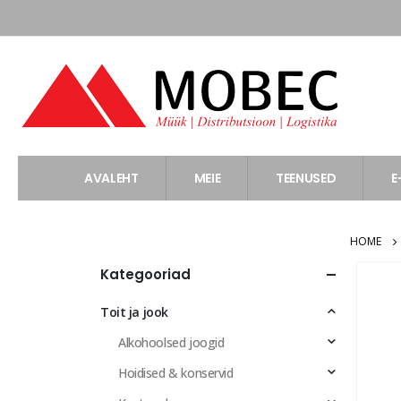
AVALEHT
MEIE
TEENUSED
E
HOME
Kategooriad
Toit ja jook
Alkohoolsed joogid
Hoidised & konservid