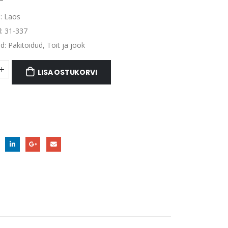
:
Laos
d:
31-337
ad:
Pakitoidud
,
Toit ja jook
LISA OSTUKORVI