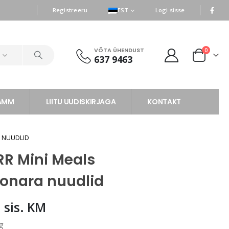
|
|
Registreeru
EST
Logi sisse
VÕTA ÜHENDUST
0
d
637 9463
RAMM
LIITU UUDISKIRJAGA
KONTAKT
A NUUDLID
R Mini Meals
onara nuudlid
6
sis. KM
g