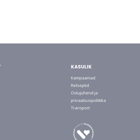
T
KASULIK
Kampaaniad
Retseptid
Ostujuhend ja
privaatsuspoliitika
Transport