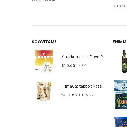
Nuudlid
SOOVITAME
ENIMM
Kinkekomplekt Dove Pamper
€
16.66
sis. KM
PrimaCat täistoit kassipoegadele kanalihaga 400g
Algne
Praegune
€
3.10
sis. KM
€
4.13
hind
hind
oli:
on:
€4.13.
€3.10.