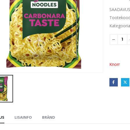
SAADAVUS
Tootekoo
Kategoori
Knorr
DUS
LISAINFO
BRÄND