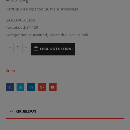
Kartulipüree topsitoit juustu ja brokkoliga.
SAADAVUS:
Laos
Tootekood:
31-129
Kategooriad:
Kuivained
,
Pakitoidud
,
Toit ja jook
LISA OSTUKORVI
Knorr
KIRJELDUS