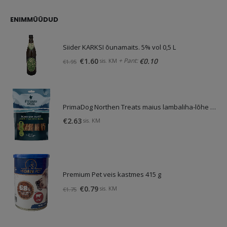
oli:
on:
€4.13.
€3.10.
ENIMMÜÜDUD
Siider KARKSI õunamaits. 5% vol 0,5 L
Algne
Praegune
+ Pant:
€
1.60
€
0.10
sis. KM
€
1.95
hind
hind
oli:
on:
€1.95.
€1.60.
PrimaDog Northen Treats maius lambaliha-lõhe 80g
€
2.63
sis. KM
Premium Pet veis kastmes 415 g
Algne
Praegune
€
0.79
sis. KM
€
1.75
hind
hind
oli:
on:
€1.75.
€0.79.