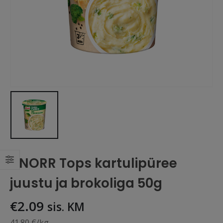
KNORR Tops kartulipüree
juustu ja brokoliga 50g
€
2.09
sis. KM
41.80 €/kg