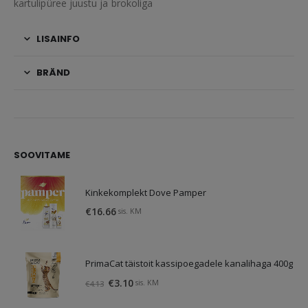
kartulipüree juustu ja brokoliga
LISAINFO
BRÄND
SOOVITAME
Kinkekomplekt Dove Pamper
€
16.66
sis. KM
PrimaCat täistoit kassipoegadele kanalihaga 400g
Algne
Praegune
€
3.10
sis. KM
€
4.13
hind
hind