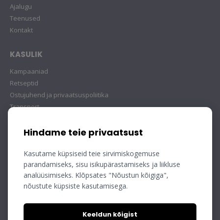
Ajalugu
Teenused
Kontakt
KASULIK
Kampaaniad
Retseptid
Ostujuhend ja privaatsuspoliitika
Transport
Hindame teie privaatsust
Kasutame küpsiseid teie sirvimiskogemuse
parandamiseks, sisu isikupärastamiseks ja liikluse
analüüsimiseks. Klõpsates "Nõustun kõigiga",
nõustute küpsiste kasutamisega.
Keeldun kõigist