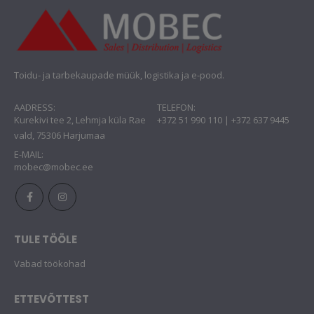
Toidu- ja tarbekaupade müük, logistika ja e-pood.
AADRESS:
TELEFON:
Kurekivi tee 2, Lehmja küla Rae
+372 51 990 110 | +372 637 9445
vald, 75306 Harjumaa
E-MAIL:
mobec@mobec.ee
TULE TÖÖLE
Vabad töökohad
ETTEVÕTTEST