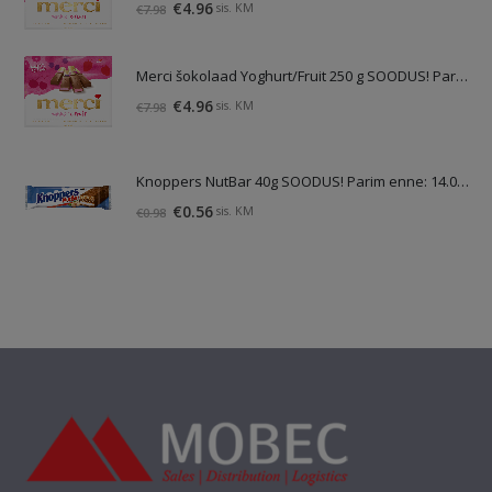
Algne
Praegune
€
4.96
sis. KM
€
7.98
hind
hind
oli:
on:
Merci šokolaad Yoghurt/Fruit 250 g SOODUS! Parim enne: 01.10.26
€7.98.
€4.96.
Algne
Praegune
€
4.96
sis. KM
€
7.98
hind
hind
oli:
on:
€7.98.
€4.96.
Knoppers NutBar 40g SOODUS! Parim enne: 14.09.26
Algne
Praegune
€
0.56
sis. KM
€
0.98
hind
hind
oli:
on:
€0.98.
€0.56.