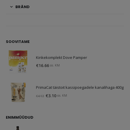
BRÄND
SOOVITAME
Kinkekomplekt Dove Pamper
€
16.66
sis. KM
PrimaCat täistoit kassipoegadele kanalihaga 400g
Algne
Praegune
€
3.10
sis. KM
€
4.13
hind
hind
oli:
on:
€4.13.
€3.10.
ENIMMÜÜDUD