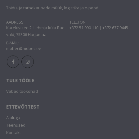
Toidu- ja tarbekaupade müük, logistika ja e-pood.
AADRESS:
TELEFON:
Kurekivi tee 2, Lehmja küla Rae
+372 51 990 110 | +372 637 9445
vald, 75306 Harjumaa
E-MAIL:
mobec@mobec.ee
TULE TÖÖLE
Vabad töökohad
ETTEVÕTTEST
Ajalugu
Teenused
Kontakt