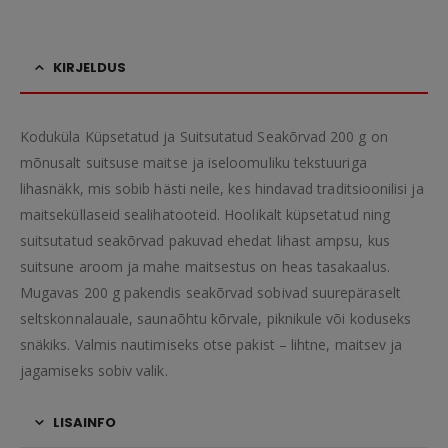
KIRJELDUS
Koduküla Küpsetatud ja Suitsutatud Seakõrvad 200 g on
mõnusalt suitsuse maitse ja iseloomuliku tekstuuriga
lihasnäkk, mis sobib hästi neile, kes hindavad traditsioonilisi ja
maitseküllaseid sealihatooteid. Hoolikalt küpsetatud ning
suitsutatud seakõrvad pakuvad ehedat lihast ampsu, kus
suitsune aroom ja mahe maitsestus on heas tasakaalus.
Mugavas 200 g pakendis seakõrvad sobivad suurepäraselt
seltskonnalauale, saunaõhtu kõrvale, piknikule või koduseks
snäkiks. Valmis nautimiseks otse pakist – lihtne, maitsev ja
jagamiseks sobiv valik.
LISAINFO