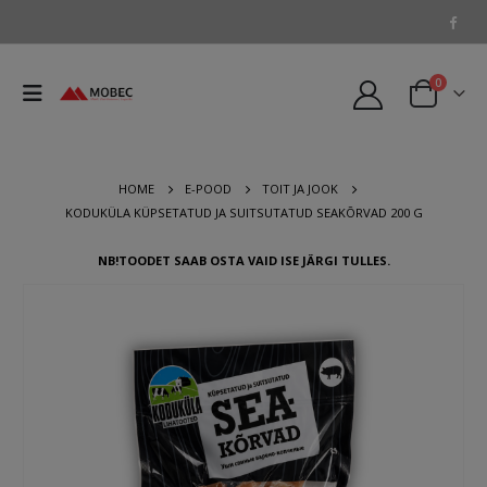
0
HOME
E-POOD
TOIT JA JOOK
KODUKÜLA KÜPSETATUD JA SUITSUTATUD SEAKÕRVAD 200 G
NB!TOODET SAAB OSTA VAID ISE JÄRGI TULLES.