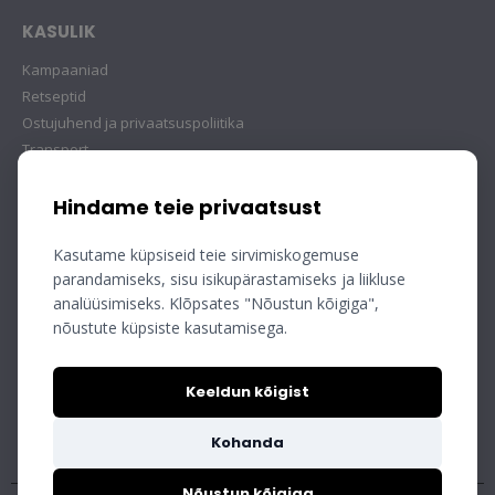
KASULIK
Kampaaniad
Retseptid
Ostujuhend ja privaatsuspoliitika
Transport
Hindame teie privaatsust
Kasutame küpsiseid teie sirvimiskogemuse
parandamiseks, sisu isikupärastamiseks ja liikluse
analüüsimiseks. Klõpsates "Nõustun kõigiga",
nõustute küpsiste kasutamisega.
Keeldun kõigist
Kohanda
Nõustun kõigiga