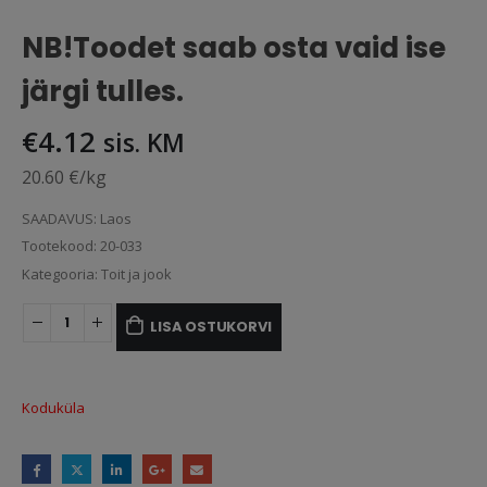
NB!Toodet saab osta vaid ise
järgi tulles.
€
4.12
sis. KM
20.60 €/kg
SAADAVUS:
Laos
Tootekood:
20-033
Kategooria:
Toit ja jook
LISA OSTUKORVI
Koduküla