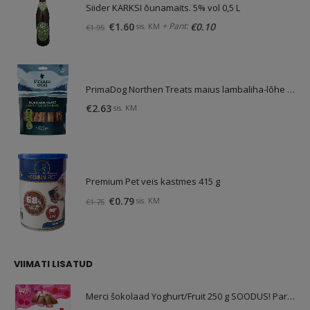
Siider KARKSI õunamaits. 5% vol 0,5 L
Algne
Praegune
+ Pant:
€
1.60
€
0.10
sis. KM
€
1.95
hind
hind
oli:
on:
€1.95.
€1.60.
PrimaDog Northen Treats maius lambaliha-lõhe 80g
€
2.63
sis. KM
Premium Pet veis kastmes 415 g
Algne
Praegune
€
0.79
sis. KM
€
1.75
hind
hind
oli:
on:
€1.75.
€0.79.
VIIMATI LISATUD
Merci šokolaad Yoghurt/Fruit 250 g SOODUS! Parim enne: 01.10.26