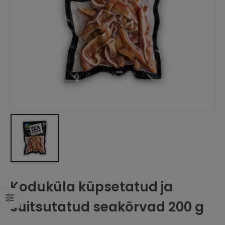
Koduküla küpsetatud ja
suitsutatud seakõrvad 200 g