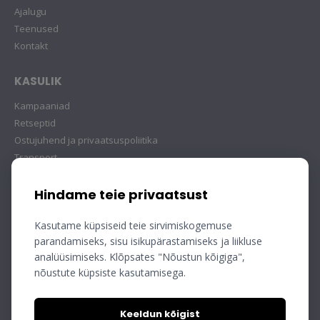
Ajalugu
Teenused
Kontakt
KASULIK
Kampaaniad
Retseptid
Ostujuhend ja privaatsuspoliitika
Transport
Hindame teie privaatsust
Kasutame küpsiseid teie sirvimiskogemuse
parandamiseks, sisu isikupärastamiseks ja liikluse
analüüsimiseks. Klõpsates "Nõustun kõigiga",
nõustute küpsiste kasutamisega.
Keeldun kõigist