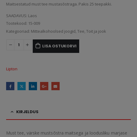
Maitsestatud must tee mustasõstraga. Pakis 25 teepakki.
SAADAVUS:
Laos
Tootekood:
15-009
Kategooriad:
Mittealkohoolsed joogid
,
Tee
,
Toit ja jook
LISA OSTUKORVI
Lipton
KIRJELDUS
Must tee, värske mustsõstra maitsega ja loodusliku marjase