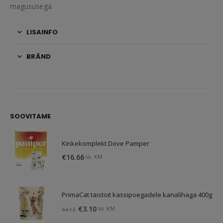
magususega
LISAINFO
BRÄND
SOOVITAME
Kinkekomplekt Dove Pamper
€
16.66
sis. KM
PrimaCat täistoit kassipoegadele kanalihaga 400g
Algne
Praegune
€
3.10
sis. KM
€
4.13
hind
hind