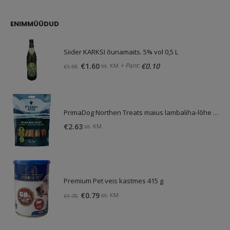
oli:
on:
€4.13.
€3.10.
ENIMMÜÜDUD
Siider KARKSI õunamaits. 5% vol 0,5 L
Algne
Praegune
+ Pant:
€
1.60
€
0.10
sis. KM
€
1.95
hind
hind
oli:
on:
€1.95.
€1.60.
PrimaDog Northen Treats maius lambaliha-lõhe 80g
€
2.63
sis. KM
Premium Pet veis kastmes 415 g
Algne
Praegune
€
0.79
sis. KM
€
1.75
hind
hind
oli:
on:
€1.75.
€0.79.