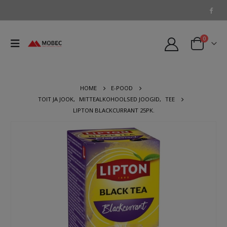
0
HOME
E-POOD
TOIT JA JOOK
,
MITTEALKOHOOLSED JOOGID
,
TEE
LIPTON BLACKCURRANT 25PK.