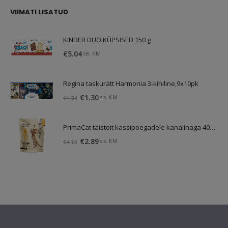
VIIMATI LISATUD
KINDER DUO KÜPSISED 150 g
€
5.04
sis. KM
Regina taskurätt Harmonia 3-kihiline,9x10pk
Algne
Praegune
€
1.30
sis. KM
€
1.74
hind
hind
oli:
on:
PrimaCat täistoit kassipoegadele kanalihaga 400g SOODUS! Parim enne: 05.11.26
€1.74.
€1.30.
Algne
Praegune
€
2.89
sis. KM
€
4.13
hind
hind
oli:
on:
€4.13.
€2.89.