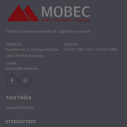
Toidu- ja tarbekaupade müük, logistika ja e-pood.
AADRESS:
TELEFON:
Kurekivi tee 2, Lehmja küla Rae
+372 51 990 110 | +372 637 9445
vald, 75306 Harjumaa
E-MAIL:
mobec@mobec.ee
TULE TÖÖLE
Vabad töökohad
ETTEVÕTTEST