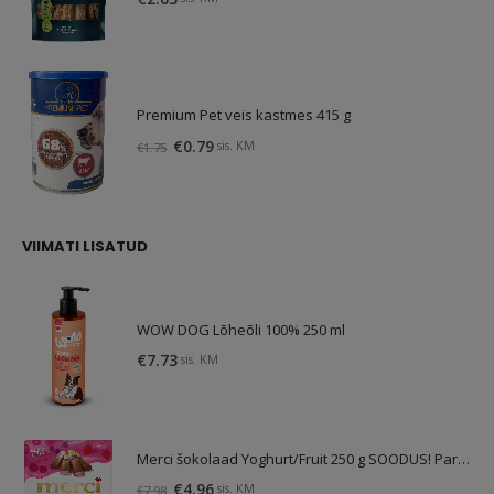
Premium Pet veis kastmes 415 g
Algne
Praegune
€
0.79
sis. KM
€
1.75
hind
hind
oli:
on:
€1.75.
€0.79.
VIIMATI LISATUD
WOW DOG Lõheõli 100% 250 ml
€
7.73
sis. KM
Merci šokolaad Yoghurt/Fruit 250 g SOODUS! Parim enne: 01.10.26
Algne
Praegune
€
4.96
sis. KM
€
7.98