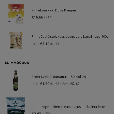
Kinkekomplekt Dove Pamper
€
16.66
sis. KM
PrimaCat täistoit kassipoegadele kanalihaga 400g
Algne
Praegune
€
3.10
sis. KM
€
4.13
hind
hind
oli:
on:
€4.13.
€3.10.
ENIMMÜÜDUD
Siider KARKSI õunamaits. 5% vol 0,5 L
Algne
Praegune
+ Pant:
€
1.60
€
0.10
sis. KM
€
1.95
hind
hind
oli:
on:
€1.95.
€1.60.
PrimaDog Northen Treats maius lambaliha-lõhe 80g
€
2.63
sis. KM