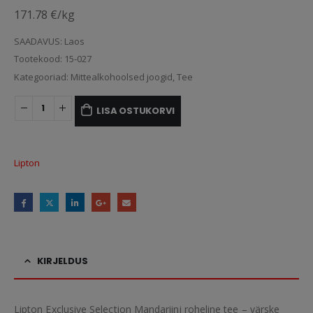
171.78 €/kg
SAADAVUS:
Laos
Tootekood:
15-027
Kategooriad:
Mittealkohoolsed joogid
,
Tee
LISA OSTUKORVI
Lipton
KIRJELDUS
Lipton Exclusive Selection Mandariini roheline tee – värske