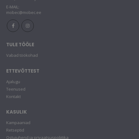
E-MAIL:
mobec@mobec.ee
TULE TÖÖLE
Vabad töökohad
ETTEVÕTTEST
Ajalugu
Teenused
Kontakt
KASULIK
Kampaaniad
Retseptid
Ostujuhend ja privaatsuspoliitika