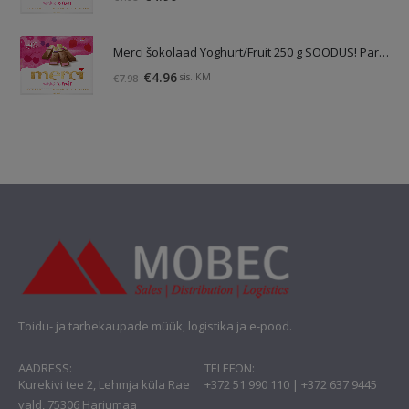
hind
hind
oli:
on:
Merci šokolaad Yoghurt/Fruit 250 g SOODUS! Parim enne: 01.10.26
€7.98.
€4.96.
Algne
Praegune
€
4.96
sis. KM
€
7.98
hind
hind
oli:
on:
€7.98.
€4.96.
Toidu- ja tarbekaupade müük, logistika ja e-pood.
AADRESS:
TELEFON:
Kurekivi tee 2, Lehmja küla Rae
+372 51 990 110 | +372 637 9445
vald, 75306 Harjumaa