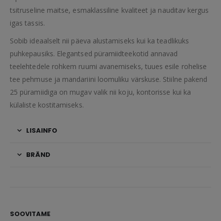
tsitruseline maitse, esmaklassiline kvaliteet ja nauditav kergus
igas tassis.
Sobib ideaalselt nii päeva alustamiseks kui ka teadlikuks
puhkepausiks. Elegantsed püramiidteekotid annavad
teelehtedele rohkem ruumi avanemiseks, tuues esile rohelise
tee pehmuse ja mandariini loomuliku värskuse. Stiilne pakend
25 püramiidiga on mugav valik nii koju, kontorisse kui ka
külaliste kostitamiseks.
LISAINFO
BRÄND
SOOVITAME