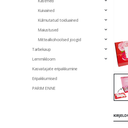
Kastmed
Kuivained
Külmutatud toiduained
Maiustused
Mittealkohoolsed joogid
Tarbekaup
Lemmikloom
Kasvatajate eripakkumine
Eripakkumised
PARIM ENNE
KIRJEL