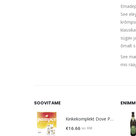
Emadepä
See ele
krõmpsu
klassik
sügav j
õrnalt 
See mai
mis rää
SOOVITAME
ENIMM
Kinkekomplekt Dove Pamper
€
16.66
sis. KM