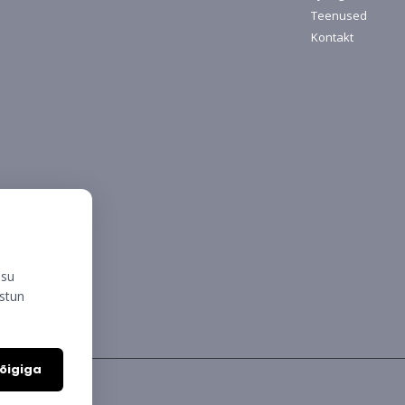
Teenused
Kontakt
isu
ustun
õigiga