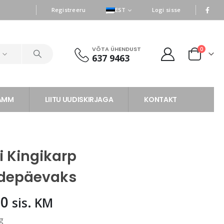
|
|
Registreeru
EST
Logi sisse
VÕTA ÜHENDUST
0
d
637 9463
RAMM
LIITU UUDISKIRJAGA
KONTAKT
i Kingikarp
depäevaks
50
sis. KM
g