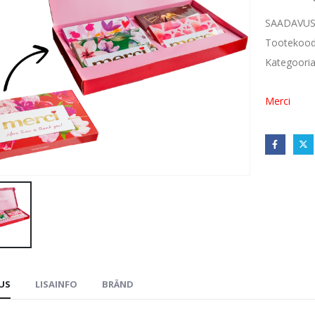
SAADAVUS
Tootekoo
Kategoori
Merci
DUS
LISAINFO
BRÄND