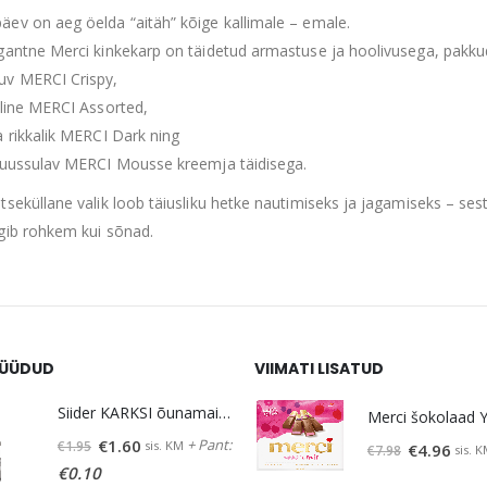
ev on aeg öelda “aitäh” kõige kallimale – emale.
gantne Merci kinkekarp on täidetud armastuse ja hoolivusega, pakkud
v MERCI Crispy,
aline MERCI Assorted,
a rikkalik MERCI Dark ning
suussulav MERCI Mousse kreemja täidisega.
tseküllane valik loob täiusliku hetke nautimiseks ja jagamiseks – sest
gib rohkem kui sõnad.
ÜÜDUD
VIIMATI LISATUD
Siider KARKSI õunamaits. 5% vol 0,5 L
Algne
Praegune
+ Pant:
€
1.60
sis. KM
€
1.95
Algne
Prae
€
4.96
sis. 
€
7.98
hind
hind
€
0.10
hind
hind