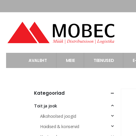
AVALEHT
MEIE
TEENUSED
E
Kategooriad
Toit ja jook
Alkohoolsed joogid
Hoidised & konservid