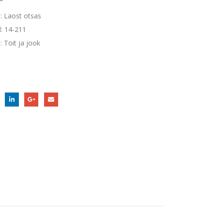
:
Laost otsas
d:
14-211
a:
Toit ja jook