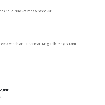
es nelja erinevat maitserännakut:
 ema väärib ainult parimat. Kingi talle magus tänu,
Merci šokolaad Yoghurt/Fruit 250 g SOODUS! Parim enne: 01.10.26
gune
KM