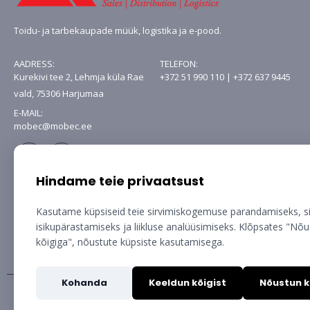
Toidu- ja tarbekaupade müük, logistika ja e-pood.
AADRESS:
TELEFON:
Kurekivi tee 2, Lehmja küla Rae
+372 51 990 110 | +372 637 9445
vald, 75306 Harjumaa
E-MAIL:
mobec@mobec.ee
Hindame teie privaatsust
Kasutame küpsiseid teie sirvimiskogemuse parandamiseks, s
isikupärastamiseks ja liikluse analüüsimiseks. Klõpsates "Nõ
kõigiga", nõustute küpsiste kasutamisega.
Kohanda
Keeldun kõigist
Nõustun k
Copyright © Mobec AS