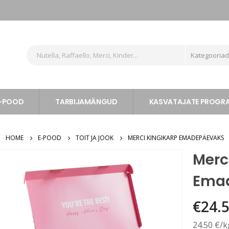
Kategooria
-POOD
TARBIJAMÄNGUD
KASVATAJATE PROG
HOME
E-POOD
TOIT JA JOOK
MERCI KINGIKARP EMADEPÄEVAKS
Merc
Ema
€
24.
24.50 €/k