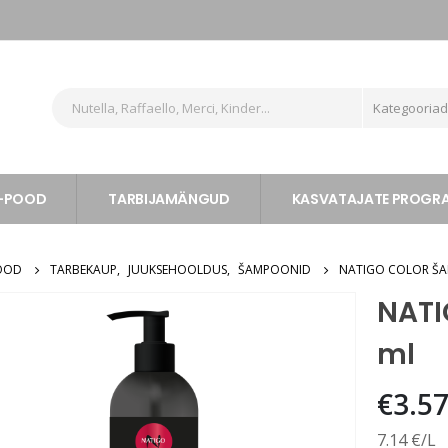
Kategooria
-POOD
TARBIJAMÄNGUD
KASVATAJATE PROG
OOD
TARBEKAUP
,
JUUKSEHOOLDUS
,
ŠAMPOONID
NATIGO COLOR ŠA
NATI
ml
€
3.5
7.14 €/L