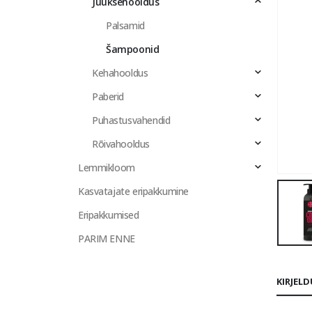
Juuksehooldus
Palsamid
Šampoonid
Kehahooldus
Paberid
Puhastusvahendid
Rõivahooldus
Lemmikloom
Kasvatajate eripakkumine
Eripakkumised
PARIM ENNE
KIRJEL