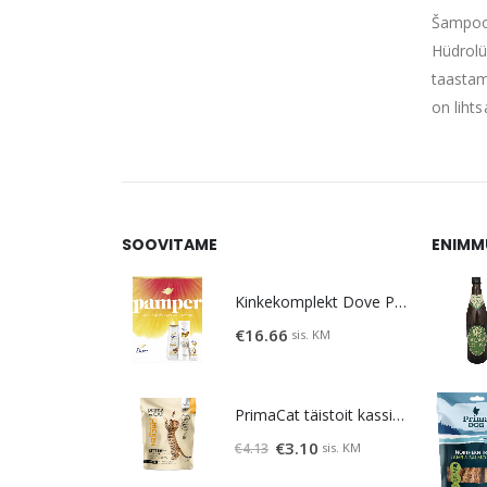
Šampoon
Hüdrolü
taastam
on liht
SOOVITAME
ENIMM
Kinkekomplekt Dove Pamper
€
16.66
sis. KM
PrimaCat täistoit kassipoegadele kanalihaga 400g
Algne
Praegune
€
3.10
sis. KM
€
4.13
hind
hind