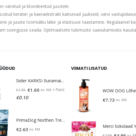
 värvitud ja blondeeritud juustele.
üsitud keratiin ja kaeraekstrakt kaitsevad juukseid, värvi vastupidav
ine ja juuste loomuliku läike ja elastsuse taastamine. Regulaarsel 
sam soengusse seada. Optimaalsete tulemuste saavutamiseks kasutag
ÜÜDUD
VIIMATI LISATUD
Siider KARKSI õunamaits. 5% vol 0,5 L
Algne
Praegune
+ Pant:
€
1.60
sis. KM
€
1.95
hind
hind
€
0.10
€
7.73
sis. KM
oli:
on:
€1.95.
€1.60.
PrimaDog Northen Treats maius lambaliha-lõhe 80g
€
2.63
sis. KM
Algne
Prae
€
4.96
sis. 
€
7.98