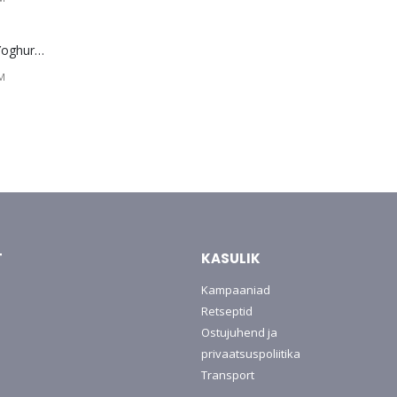
Merci šokolaad Yoghurt/Fruit 250 g SOODUS! Parim enne: 01.10.26
gune
KM
T
KASULIK
Kampaaniad
Retseptid
Ostujuhend ja
privaatsuspoliitika
Transport