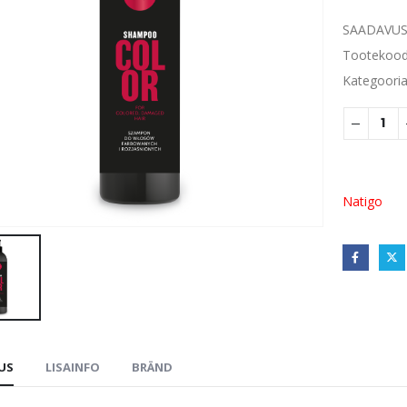
SAADAVUS
Tootekoo
Kategoori
Natigo
DUS
LISAINFO
BRÄND