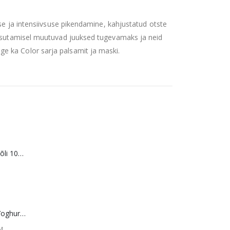
use ja intensiivsuse pikendamine, kahjustatud otste
kasutamisel muutuvad juuksed tugevamaks ja neid
e ka Color sarja palsamit ja maski.
WOW DOG Lõheõli 100% 250 ml
Merci šokolaad Yoghurt/Fruit 250 g SOODUS! Parim enne: 01.10.26
gune
KM