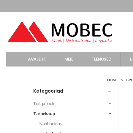
AVALEHT
MEIE
TEENUSED
E
HOME
E-P
Kategooriad
Toit ja jook
Tarbekaup
Näohooldus