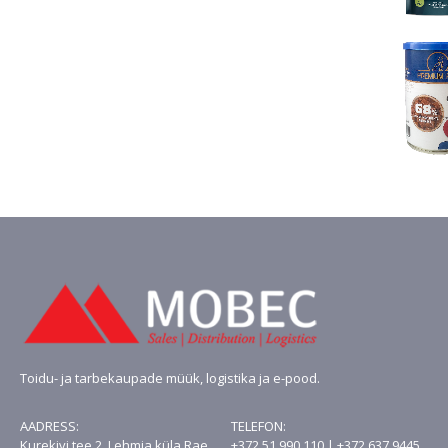
oli:
on:
€4.13.
€3.10.
Toidu- ja tarbekaupade müük, logistika ja e-pood.
AADRESS:
TELEFON:
Kurekivi tee 2, Lehmja küla Rae
+372 51 990 110 | +372 637 9445