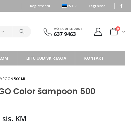
|
|
Registreeru
EST
Logi sisse
VÕTA ÜHENDUST
0
d
637 9463
RAMM
LIITU UUDISKIRJAGA
KONTAKT
MPOON 500 ML
GO Color šampoon 500
7
sis. KM