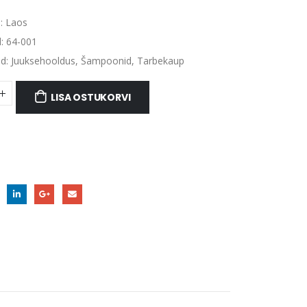
:
Laos
d:
64-001
ad:
Juuksehooldus
,
Šampoonid
,
Tarbekaup
LISA OSTUKORVI