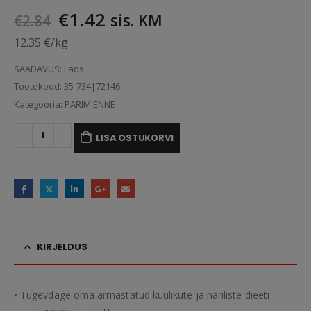
Algne
Praegune
€
1.42
sis. KM
€
2.84
hind
hind
12.35 €/kg
oli:
on:
€2.84.
€1.42.
SAADAVUS:
Laos
Tootekood:
35-734|72146
Kategooria:
PARIM ENNE
LISA OSTUKORVI
KIRJELDUS
• Tugevdage oma armastatud küülikute ja näriliste dieeti