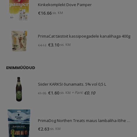
Kinkekomplekt Dove Pamper
€
16.66
sis. KM
PrimaCat täistoit kassipoegadele kanalihaga 400g
Algne
Praegune
€
3.10
sis. KM
€
4.13
hind
hind
oli:
on:
€4.13.
€3.10.
ENIMMÜÜDUD
Siider KARKSI õunamaits. 5% vol 0,5 L
Algne
Praegune
+ Pant:
€
1.60
€
0.10
sis. KM
€
1.95
hind
hind
oli:
on:
€1.95.
€1.60.
PrimaDog Northen Treats maius lambaliha-lõhe 80g
€
2.63
sis. KM