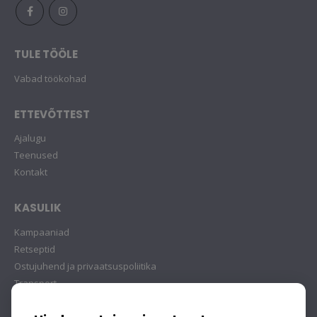
TULE TÖÖLE
Vabad töökohad
ETTEVÕTTEST
Ajalugu
Teenused
Kontakt
KASULIK
Kampaaniad
Retseptid
Ostujuhend ja privaatsuspoliitika
Transport