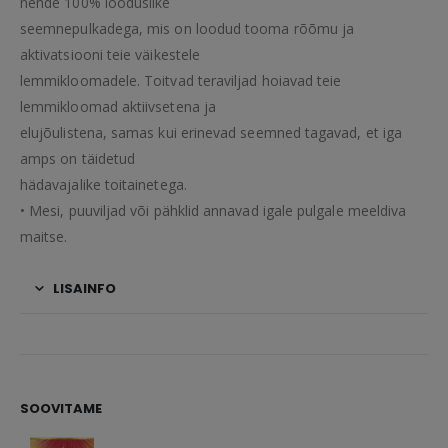
nende 100% looduslike
seemnepulkadega, mis on loodud tooma rõõmu ja
aktivatsiooni teie väikestele
lemmikloomadele. Toitvad teraviljad hoiavad teie
lemmikloomad aktiivsetena ja
elujõulistena, samas kui erinevad seemned tagavad, et iga
amps on täidetud
hädavajalike toitainetega.
• Mesi, puuviljad või pähklid annavad igale pulgale meeldiva
maitse.
LISAINFO
SOOVITAME