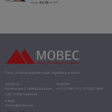
Algne
Praegune
€
0.56
sis. KM
€
0.98
hind
hind
oli:
on:
€0.98.
€0.56.
Toidu- ja tarbekaupade müük, logistika ja e-pood.
AADRESS:
TELEFON:
Kurekivi tee 2, Lehmja küla Rae
+372 51 990 110 | +372 637 9445
vald, 75306 Harjumaa
E-MAIL:
mobec@mobec.ee