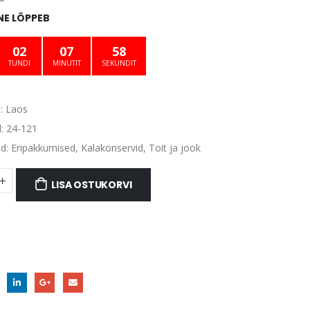
oli:
on:
E LÕPPEB
€4.48.
€3.36.
02
07
57
TUNDI
MINUTIT
SEKUNDIT
:
Laos
d:
24-121
ad:
Eripakkumised
,
Kalakonservid
,
Toit ja jook
LISA OSTUKORVI