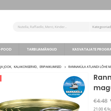
Kategooria
-POOD
TARBIJAMÄNGUD
KASVATAJATE PROG
 JA JOOK
,
KALAKONSERVID
,
ERIPAKKUMISED
RANNAKÜLA ATLANDI LÕHE MA
Rann
magu
€
4.48
21.00 €/k