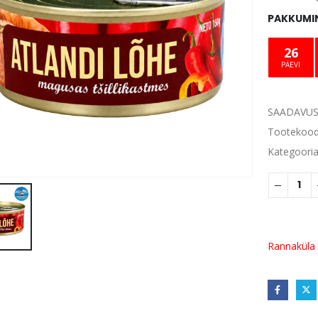
PAKKUMIN
26
PÄEVI
SAADAVUS
Tootekoo
Kategoori
Rannaküla