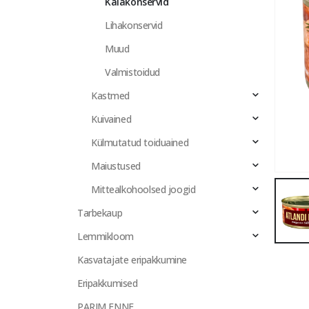
Kalakonservid
Lihakonservid
Muud
Valmistoidud
Kastmed
Kuivained
Külmutatud toiduained
Maiustused
Mittealkohoolsed joogid
Tarbekaup
Lemmikloom
Kasvatajate eripakkumine
Eripakkumised
PARIM ENNE