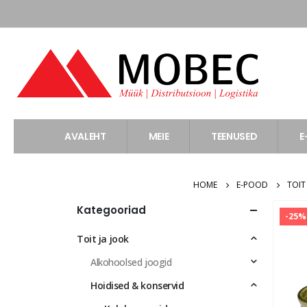
AVALEHT
MEIE
TEENUSED
E
HOME
E-POOD
TOIT
Kategooriad
-25%
Toit ja jook
Alkohoolsed joogid
Hoidised & konservid