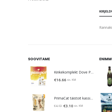
KIRJEL
Rannakü
SOOVITAME
ENIMM
Kinkekomplekt Dove Pamper
€
16.66
sis. KM
PrimaCat täistoit kassipoegadele kanalihaga 400g
Algne
Praegune
€
3.10
sis. KM
€
4.13
hind
hind