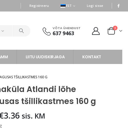
|
|
Registreeru
EST
Logi sisse
VÕTA ÜHENDUST
0
d
637 9463
RAMM
LIITU UUDISKIRJAGA
KONTAKT
GUSAS TŠILLIKASTMES 160 G
aküla Atlandi lõhe
sas tšillikastmes 160 g
Algne
Praegune
€
3.36
sis. KM
hind
hind
g