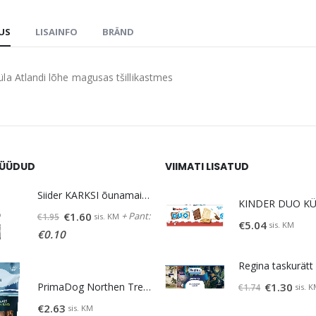
DUS
LISAINFO
BRÄND
la Atlandi lõhe magusas tšillikastmes
ÜÜDUD
VIIMATI LISATUD
Siider KARKSI õunamaits. 5% vol 0,5 L
Algne
Praegune
+ Pant:
€
1.60
sis. KM
€
1.95
€
5.04
sis. KM
hind
hind
€
0.10
oli:
on:
€1.95.
€1.60.
Algne
Prae
PrimaDog Northen Treats maius lambaliha-lõhe 80g
€
1.30
sis. 
€
1.74
hind
hind
€
2.63
sis. KM