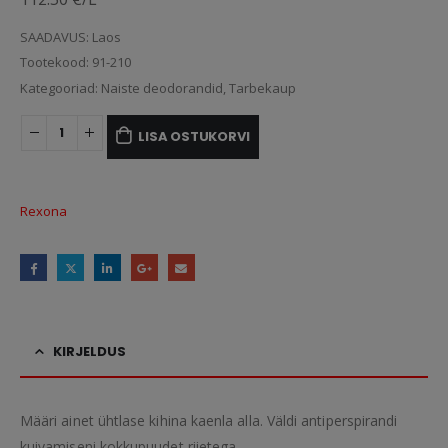
SAADAVUS:
Laos
Tootekood:
91-210
Kategooriad:
Naiste deodorandid
,
Tarbekaup
LISA OSTUKORVI
Rexona
KIRJELDUS
Määri ainet ühtlase kihina kaenla alla. Väldi antiperspirandi
kuivamiseni kokkupuudet riietega.