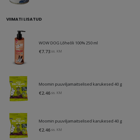
oli:
on:
€1.75.
€0.79.
VIIMATI LISATUD
WOW DOG Lõheõli 100% 250 ml
€
7.73
sis. KM
Moomin puuviljamaitselised karukesed 40 g
€
2.46
sis. KM
Moomin puuviljamaitselised karukesed 40 g
€
2.46
sis. KM