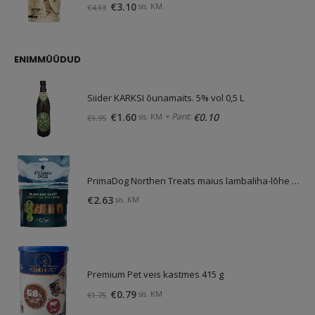
Algne
Praegune
€
3.10
sis. KM
€
4.13
hind
hind
oli:
on:
€4.13.
€3.10.
ENIMMÜÜDUD
Siider KARKSI õunamaits. 5% vol 0,5 L
Algne
Praegune
+ Pant:
€
1.60
€
0.10
sis. KM
€
1.95
hind
hind
oli:
on:
€1.95.
€1.60.
PrimaDog Northen Treats maius lambaliha-lõhe 80g
€
2.63
sis. KM
Premium Pet veis kastmes 415 g
Algne
Praegune
€
0.79
sis. KM
€
1.75
hind
hind