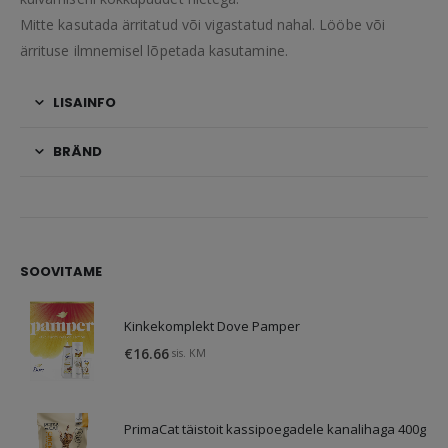
Mitte kasutada ärritatud või vigastatud nahal. Lööbe või
ärrituse ilmnemisel lõpetada kasutamine.
LISAINFO
BRÄND
SOOVITAME
Kinkekomplekt Dove Pamper
€
16.66
sis. KM
PrimaCat täistoit kassipoegadele kanalihaga 400g