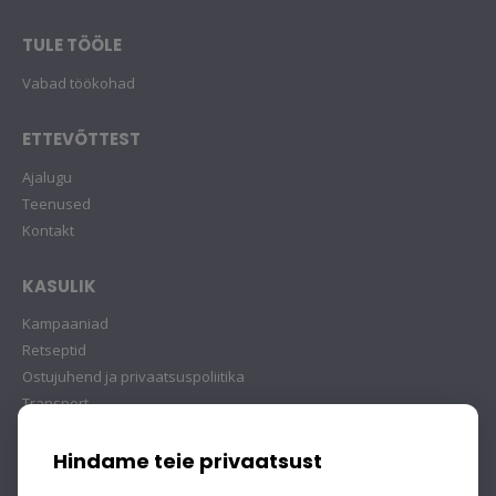
TULE TÖÖLE
Vabad töökohad
ETTEVÕTTEST
Ajalugu
Teenused
Kontakt
KASULIK
Kampaaniad
Retseptid
Ostujuhend ja privaatsuspoliitika
Transport
Hindame teie privaatsust