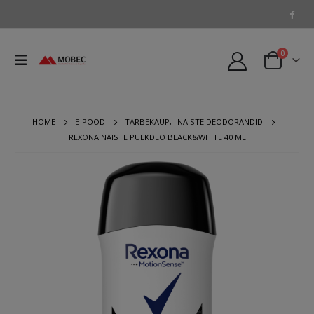
0
HOME
E-POOD
TARBEKAUP
,
NAISTE DEODORANDID
REXONA NAISTE PULKDEO BLACK&WHITE 40 ML