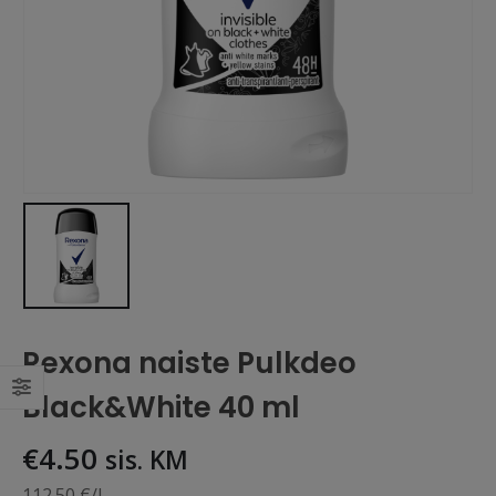
Rexona naiste Pulkdeo
Black&White 40 ml
€
4.50
sis. KM
112.50 €/L