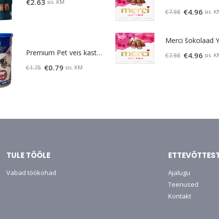
€
2.63
sis. KM
Algne
Prae
€
4.96
sis. 
€
7.98
hind
hind
oli:
on:
€7.98.
€4.96.
Premium Pet veis kastmes 415 g
Algne
Prae
€
4.96
sis. 
€
7.98
hind
hind
Algne
Praegune
€
0.79
sis. KM
€
1.75
oli:
on:
hind
hind
€7.98.
€4.96.
oli:
on:
€1.75.
€0.79.
TULE TÖÖLE
ETTEVÕTTES
Vabad töökohad
Ajalugu
Teenused
Kontakt