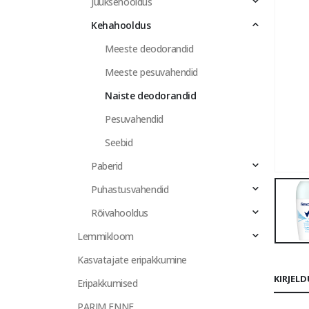
Juuksehooldus
Kehahooldus
Meeste deodorandid
Meeste pesuvahendid
Naiste deodorandid
Pesuvahendid
Seebid
Paberid
Puhastusvahendid
Rõivahooldus
Lemmikloom
Kasvatajate eripakkumine
KIRJEL
Eripakkumised
PARIM ENNE