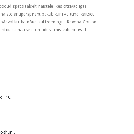
dud spetsiaalselt naistele, kes otsivad igas
naiste antiperspirant pakub kuni 48 tundi kaitset
ööpäeval kui ka nõudlikul treeningul. Rexona Cotton
a antibakteriaalseid omadusi, mis vähendavad
WOW DOG Lõheõli 100% 250 ml
Merci šokolaad Yoghurt/Fruit 250 g SOODUS! Parim enne: 01.10.26