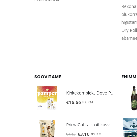
Rexona 
olukorr
higista
Dry Rol
ebameel
SOOVITAME
ENIMM
Kinkekomplekt Dove Pamper
€
16.66
sis. KM
PrimaCat täistoit kassipoegadele kanalihaga 400g
Algne
Praegune
€
3.10
sis. KM
€
4.13