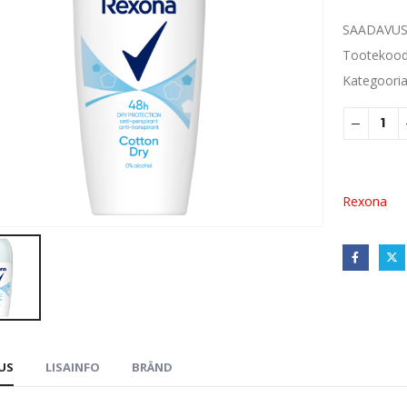
SAADAVUS
Tootekoo
Kategoori
Rexona
DUS
LISAINFO
BRÄND