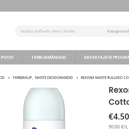
Kategooria
-POOD
TARBIJAMÄNGUD
KASVATAJATE PROG
OOD
TARBEKAUP
,
NAISTE DEODORANDID
REXONA NAISTE RULLDEO CO
Rexo
Cott
€
4.5
90.00 €/L