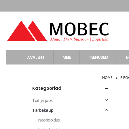
AVALEHT
MEIE
TEENUSED
E
HOME
E-P
Kategooriad
Toit ja jook
Tarbekaup
Näohooldus