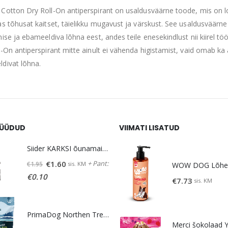
Cotton Dry Roll-On antiperspirant on usaldusväärne toode, mis on loo
as tõhusat kaitset, täielikku mugavust ja värskust. See usaldusväärne 
mise ja ebameeldiva lõhna eest, andes teile enesekindlust nii kiirel t
l-On antiperspirant mitte ainult ei vähenda higistamist, vaid omab k
divat lõhna.
ÜÜDUD
VIIMATI LISATUD
Siider KARKSI õunamaits. 5% vol 0,5 L
Algne
Praegune
+ Pant:
€
1.60
sis. KM
€
1.95
hind
hind
€
0.10
€
7.73
sis. KM
oli:
on:
€1.95.
€1.60.
PrimaDog Northen Treats maius lambaliha-lõhe 80g