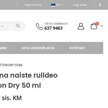
|
|
Registreeru
EST
Logi sisse
VÕTA ÜHENDUST
0
d
637 9463
RAMM
LIITU UUDISKIRJAGA
KONTAKT
TTON DRY 50 ML
na naiste rulldeo
on Dry 50 ml
0
sis. KM