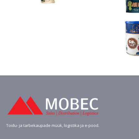
hind
hind
oli:
on:
€4.13.
€3.10.
Toidu- ja tarbekaupade müük, logistika ja e-pood.