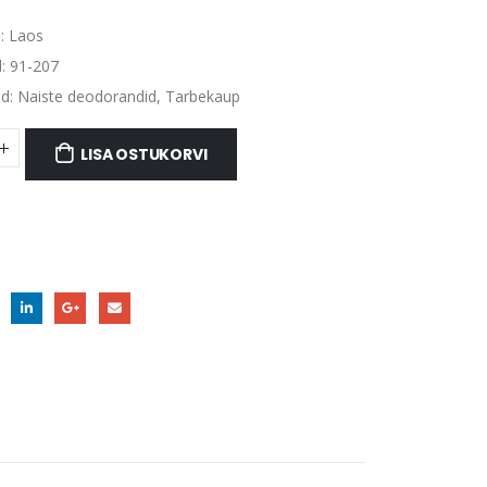
:
Laos
d:
91-207
ad:
Naiste deodorandid
,
Tarbekaup
LISA OSTUKORVI