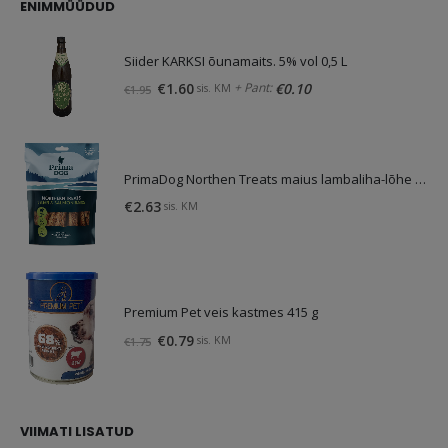
ENIMMÜÜDUD
Siider KARKSI õunamaits. 5% vol 0,5 L
Algne
Praegune
+ Pant:
€
1.60
€
0.10
sis. KM
€
1.95
hind
hind
oli:
on:
€1.95.
€1.60.
PrimaDog Northen Treats maius lambaliha-lõhe 80g
€
2.63
sis. KM
Premium Pet veis kastmes 415 g
Algne
Praegune
€
0.79
sis. KM
€
1.75
hind
hind
oli:
on:
€1.75.
€0.79.
VIIMATI LISATUD