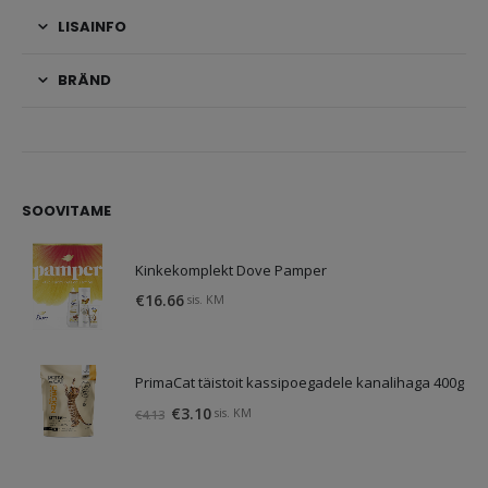
LISAINFO
BRÄND
SOOVITAME
Kinkekomplekt Dove Pamper
€
16.66
sis. KM
PrimaCat täistoit kassipoegadele kanalihaga 400g
Algne
Praegune
€
3.10
sis. KM
€
4.13
hind
hind
oli:
on:
€4.13.
€3.10.