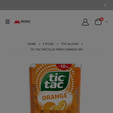
0
HOME
E-POOD
TOIT JA JOOK
TIC-TAC PASTILLID FRESH ORANGE 54G