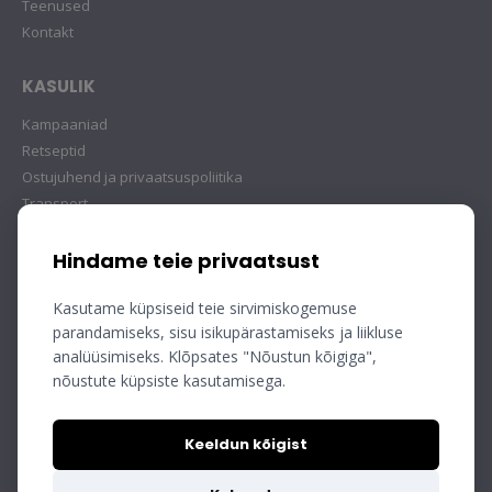
Teenused
Kontakt
KASULIK
Kampaaniad
Retseptid
Ostujuhend ja privaatsuspoliitika
Transport
Hindame teie privaatsust
Kasutame küpsiseid teie sirvimiskogemuse
parandamiseks, sisu isikupärastamiseks ja liikluse
analüüsimiseks. Klõpsates "Nõustun kõigiga",
nõustute küpsiste kasutamisega.
Keeldun kõigist