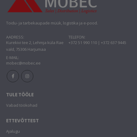
Toidu- ja tarbekaupade müük, logistika ja e-pood.
AADRESS:
TELEFON:
Kurekivi tee 2, Lehmja küla Rae
+372 51 990 110 | +372 637 9445
vald, 75306 Harjumaa
E-MAIL:
mobec@mobec.ee
TULE TÖÖLE
Vabad töökohad
ETTEVÕTTEST
Ajalugu