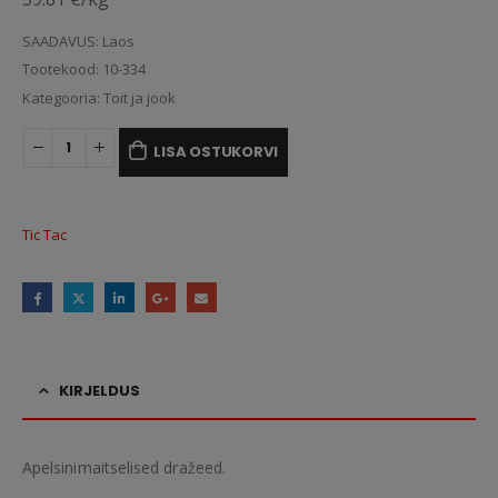
SAADAVUS:
Laos
Tootekood:
10-334
Kategooria:
Toit ja jook
LISA OSTUKORVI
Tic Tac
KIRJELDUS
Apelsinimaitselised dražeed.