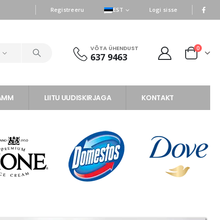
|
|
Registreeru
EST
Logi sisse
VÕTA ÜHENDUST
0
d
637 9463
RAMM
LIITU UUDISKIRJAGA
KONTAKT