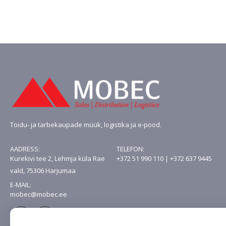
Toidu- ja tarbekaupade müük, logistika ja e-pood.
AADRESS:
TELEFON:
Kurekivi tee 2, Lehmja küla Rae
+372 51 990 110 | +372 637 9445
vald, 75306 Harjumaa
E-MAIL:
mobec@mobec.ee