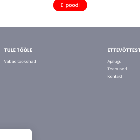
E-poodi
TULE TÖÖLE
ETTEVÕTTES
Vabad töökohad
Ajalugu
Teenused
Kontakt