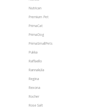
Nutrican
Premium Pet
PrimaCat
PrimaDog
PrimaSmallPets
Pukka
Raffaello
Rannaküla
Regina
Rexona
Rocher
Rose Salt