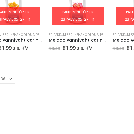
PAKKUMINE LÕPPEB
PAKKUMINE LÕPPEB
PAKK
3
PÄEVI
05
:
27
:
40
23
PÄEVI
05
:
27
:
40
23
PÄ
MISED
,
KEHAHOOLDUS
,
PESUVAHENDID
ERIPAKKUMISED
,
TARBEKAUP
,
KEHAHOOLDUS
,
PESUVAHENDID
ERIPAKKUMIS
,
TARB
Melado vannivaht caring&happiness mesi&piim 750ml
Melado vannivaht caring& relax roosi 750ml
Algne
Praegune
Algne
Praegune
Al
€
1.99
€
1.99
€
1
sis. KM
sis. KM
€
3.69
€
3.69
hind
hind
hind
hind
hi
li:
on:
oli:
on:
oli:
€3.69.
€1.99.
€3.69.
€1.99.
€3.