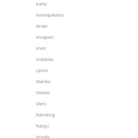
Karksi
Kennelpakaste
Kinder
Knoppers
Knorr
Koduküla
Lipton
Mamba
Melado
Merci
Namdong
Natigo
Nutella