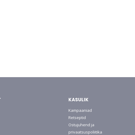
T
KASULIK
Kampaaniad
Retseptid
Ostujuhend ja
privaatsuspoliitika