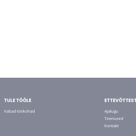
TULE TÖÖLE
ETTEVÕTTES
Vabad töökohad
Ajalugu
Teenused
Kontakt