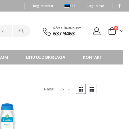
|
|
Registreeru
EST
Logi sisse
VÕTA ÜHENDUST
0
d
637 9463
RAMM
LIITU UUDISKIRJAGA
KONTAKT
Näita: