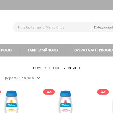
Kategooria
-POOD
TARBIJAMÄNGUD
KASVATAJATE PROG
HOME
E-POOD
MELADO
:
-46%
-46%