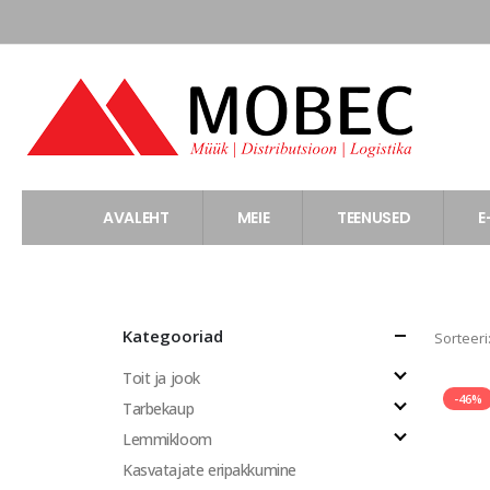
AVALEHT
MEIE
TEENUSED
E
Kategooriad
Sorteeri
Toit ja jook
-46%
Tarbekaup
Lemmikloom
Kasvatajate eripakkumine