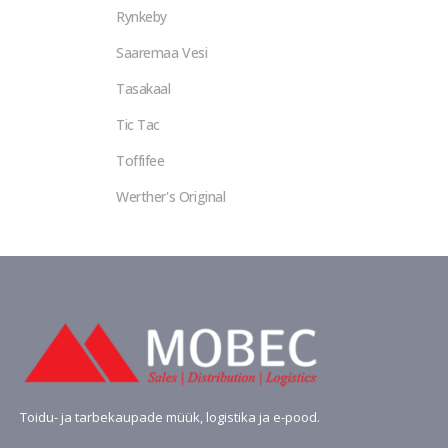
Rynkeby
Saaremaa Vesi
Tasakaal
Tic Tac
Toffifee
Werther's Original
Toidu- ja tarbekaupade müük, logistika ja e-pood.