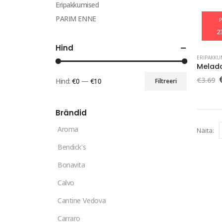
Eripakkumised
PARIM ENNE
2
Hind
ERIPAKKU
€
3.69
Hind:
€0
—
€10
Filtreeri
Minimaalne
Maksimaalne
o
hind
hind
Brändid
Aroma
Näita:
Bendick's
Bonavita
Calvo
Cantine Vedova
Carraro