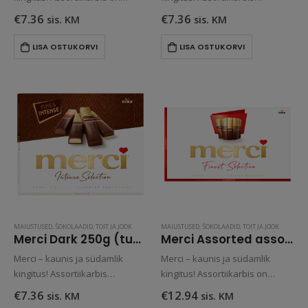
kaheksa erineva maitsega,
erinevate maitsetega
€
7.36
€
7.36
sis. KM
sis. KM
suussulavat kvaliteetšokolaadi.
suussulavad kvaliteet
piimašokolaadid.
LISA OSTUKORVI
LISA OSTUKORVI
MAIUSTUSED
,
ŠOKOLAADID
,
TOIT JA JOOK
MAIUSTUSED
,
ŠOKOLAADID
,
TOIT JA JOOK
Merci Dark 250g (tume šokolaad)
Merci Assorted assortiišokolaad 400g
Merci – kaunis ja südamlik
Merci – kaunis ja südamlik
kingitus! Assortiikarbis
kingitus! Assortiikarbis on
erinevate maitsetega
kaheksa erineva maitsega,
€
7.36
€
12.94
sis. KM
sis. KM
suussulavad tumedad
suussulavat kvaliteetšokolaadi.