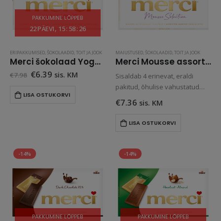
PAKKUMINE LÕPPEB
22
PÄEVI
15
:
58
:
26
ERIPAKKUMISED
,
ŠOKOLAADID
,
TOIT JA JOOK
MAIUSTUSED
,
ŠOKOLAADID
,
TOIT JA JOOK
Merci šokolaad Yoghurt/Fruit 250 g
Merci Mousse assortiišokolaad vahustatud kreemja täidisega 210g
Algne
Praegune
€
6.39
sis. KM
€
7.98
Sisaldab 4 erinevat, eraldi
hind
hind
pakitud, õhulise vahustatud
oli:
on:
LISA OSTUKORVI
€7.98.
€6.39.
täidisega šokolaadi sorti:
€
7.36
sis. KM
*Pähklikreemi *Valge
šokolaadi kreemi
LISA OSTUKORVI
*Kakaokreemi *Tumeda
šokolaadi kreemi.
-14%
-14%
PAKKUMINE LÕPPEB
PAKKUMINE LÕPPEB