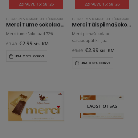
22
PÄEVI
15
:
58
:
26
22
PÄEVI
15
:
58
:
26
ERIPAKKUMISED
,
MAIUSTUSED
,
ŠOKOLAADID
,
TOIT JA JOOK
ERIPAKKUMISED
,
MAIUSTUSED
,
ŠOKOLAADID
,
TOIT
Merci Tume šokolaad 72% 100g
Merci Täispiimašokolaad sarapuupähkli- ja mandlitükkidega 100g
Merci tume šokolaad 72%
Merci piimašokolaad
sarapuupähkli- ja
Algne
Praegune
€
2.99
sis. KM
€
3.49
hind
hind
mandlitükkidega
Algne
Praegune
€
2.99
sis. KM
€
3.49
oli:
on:
hind
hind
LISA OSTUKORVI
€3.49.
€2.99.
oli:
on:
LISA OSTUKORVI
€3.49.
€2.99.
LAOST OTSAS