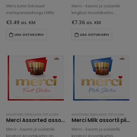
Merci tume šokolaad
Merci – kaunis ja südamlik
martsipanitäidisega (38%)
kingitus! Assortiikarbis
erinevate maitsetega
€
3.49
€
7.36
sis. KM
sis. KM
suussulavad kvaliteet krõbeda
mandliga šokolaadid.
LISA OSTUKORVI
LISA OSTUKORVI
MAIUSTUSED
,
ŠOKOLAADID
,
TOIT JA JOOK
MAIUSTUSED
,
ŠOKOLAADID
,
TOIT JA JOOK
Merci Assorted assortiišokolaad 250g
Merci Milk assortii piimašokolaadist 250g
Merci – kaunis ja südamlik
Merci – kaunis ja südamlik
kingitus! Assortiikarbis on
kingitus! Assortiikarbis