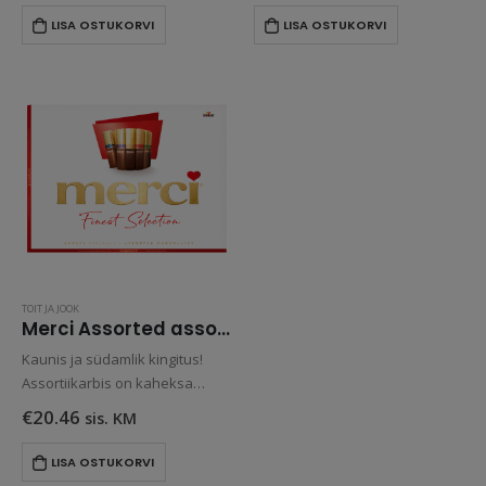
kvaliteetšokolaadid.
LISA OSTUKORVI
LISA OSTUKORVI
TOIT JA JOOK
Merci Assorted assortiišokolaad 675 g
Kaunis ja südamlik kingitus!
Assortiikarbis on kaheksa
erineva maitsega, suussulavat
€
20.46
sis. KM
kvaliteetšokolaadi.
LISA OSTUKORVI