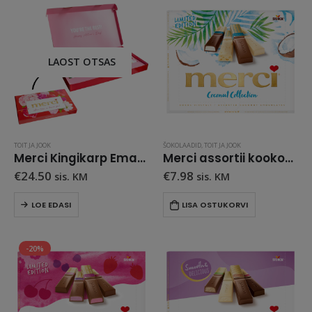
LAOST OTSAS
TOIT JA JOOK
ŠOKOLAADID
,
TOIT JA JOOK
Merci Kingikarp Emadepäevaks
Merci assortii kookosega 250 g
€
24.50
€
7.98
sis. KM
sis. KM
LOE EDASI
LISA OSTUKORVI
-20%