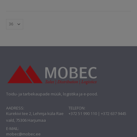
Toidu- ja tarbekaupade müük, logistika ja e-pood.
AADRESS:
TELEFON:
Kurekivi tee 2, Lehmja küla Rae
+372 51 990 110 | +372 637 9445
vald, 75306 Harjumaa
E-MAIL:
mobec@mobec.ee