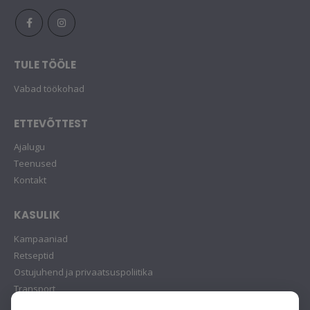
TULE TÖÖLE
Vabad töökohad
ETTEVÕTTEST
Ajalugu
Teenused
Kontakt
KASULIK
Kampaaniad
Retseptid
Ostujuhend ja privaatsuspoliitika
Transport