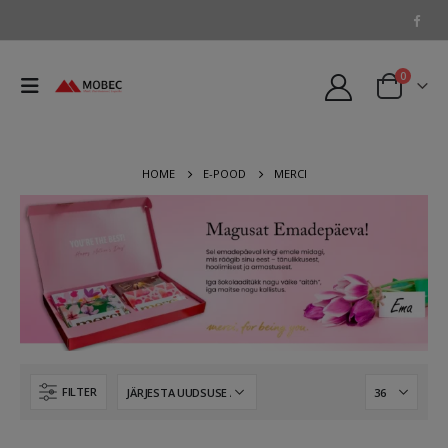
0
HOME
E-POOD
MERCI
FILTER