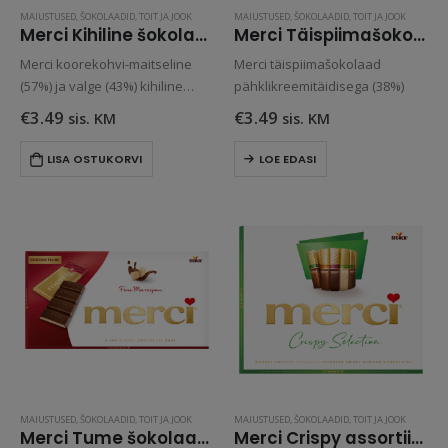
MAIUSTUSED
,
ŠOKOLAADID
,
TOIT JA JOOK
MAIUSTUSED
,
ŠOKOLAADID
,
TOIT JA JOOK
Merci Kihiline šokolaad koorekohvi-maitselise ja valge šokolaadiga 100g
Merci Täispiimašokolaad pähklikreemitäidisega 112g
Merci koorekohvi-maitseline
Merci täispiimašokolaad
(57%) ja valge (43%) kihiline
pähklikreemitäidisega (38%)
šokolaad
€
3.49
€
3.49
sis. KM
sis. KM
LISA OSTUKORVI
LOE EDASI
MAIUSTUSED
,
ŠOKOLAADID
,
TOIT JA JOOK
MAIUSTUSED
,
ŠOKOLAADID
,
TOIT JA JOOK
Merci Tume šokolaad martsipanitäidisega 112g
Merci Crispy assortiišokolaad krõbeda – mandliga 250g