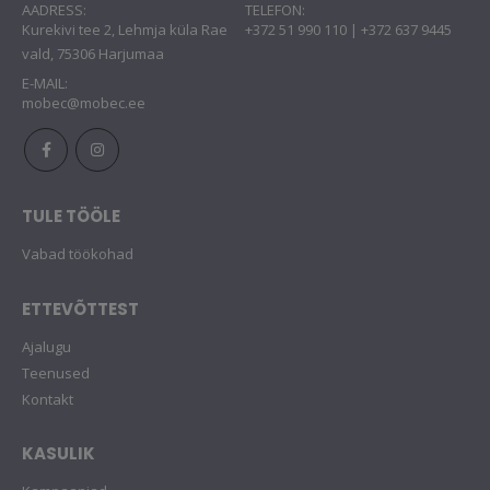
AADRESS:
TELEFON:
Kurekivi tee 2, Lehmja küla Rae
+372 51 990 110 | +372 637 9445
vald, 75306 Harjumaa
E-MAIL:
mobec@mobec.ee
TULE TÖÖLE
Vabad töökohad
ETTEVÕTTEST
Ajalugu
Teenused
Kontakt
KASULIK