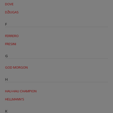
DOVE
DŽIUGAS
F
FERRERO
FRESINI
G
GOD MORGON
H
HAU-HAU CHAMPION
HELLMANN'S
K