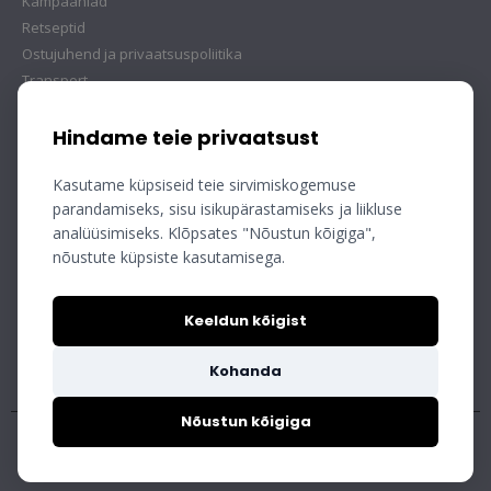
Kampaaniad
Retseptid
Ostujuhend ja privaatsuspoliitika
Transport
Hindame teie privaatsust
Kasutame küpsiseid teie sirvimiskogemuse
parandamiseks, sisu isikupärastamiseks ja liikluse
analüüsimiseks. Klõpsates "Nõustun kõigiga",
nõustute küpsiste kasutamisega.
Keeldun kõigist
Kohanda
Nõustun kõigiga
Copyright © Mobec AS