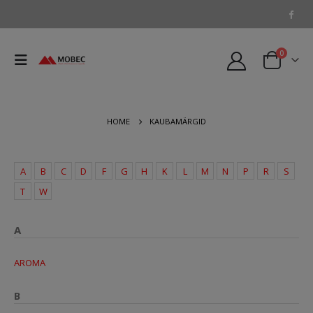
0
HOME
KAUBAMÄRGID
A
B
C
D
F
G
H
K
L
M
N
P
R
S
T
W
A
AROMA
B