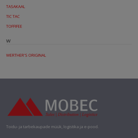
TASAKAAL
TIC TAC
TOFFIFEE
W
WERTHER'S ORIGINAL
Toidu- ja tarbekaupade müük, logistika ja e-pood.