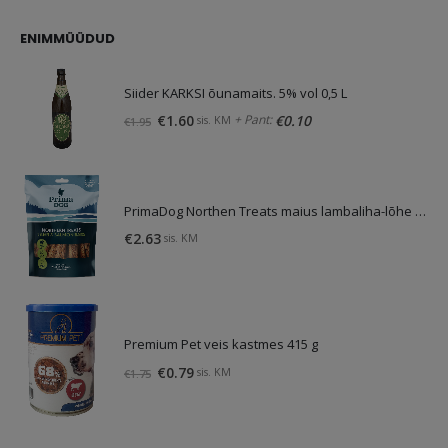
was:
is:
€4.13.
€3.10.
ENIMMÜÜDUD
Siider KARKSI õunamaits. 5% vol 0,5 L
Original
Current
+ Pant:
€
1.60
€
0.10
sis. KM
€
1.95
price
price
was:
is:
€1.95.
€1.60.
PrimaDog Northen Treats maius lambaliha-lõhe 80g
€
2.63
sis. KM
Premium Pet veis kastmes 415 g
Original
Current
€
0.79
sis. KM
€
1.75
price
price
was:
is:
€1.75.
€0.79.