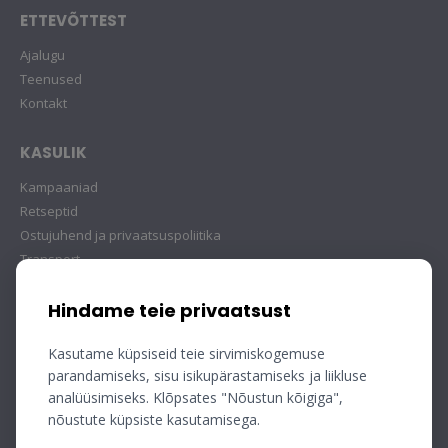
ETTEVÕTTEST
Ajalugu
Teenused
Kontakt
KASULIK
Kampaaniad
Retseptid
Ostujuhend ja privaatsuspoliitika
Transport
Hindame teie privaatsust
Kasutame küpsiseid teie sirvimiskogemuse
parandamiseks, sisu isikupärastamiseks ja liikluse
analüüsimiseks. Klõpsates "Nõustun kõigiga",
nõustute küpsiste kasutamisega.