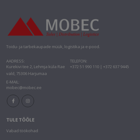
Toidu- ja tarbekaupade müük, logistika ja e-pood.
AADRESS:
TELEFON:
Kurekivi tee 2, Lehmja küla Rae
+372 51 990 110 | +372 637 9445
vald, 75306 Harjumaa
E-MAIL:
mobec@mobec.ee
TULE TÖÖLE
Vabad töökohad