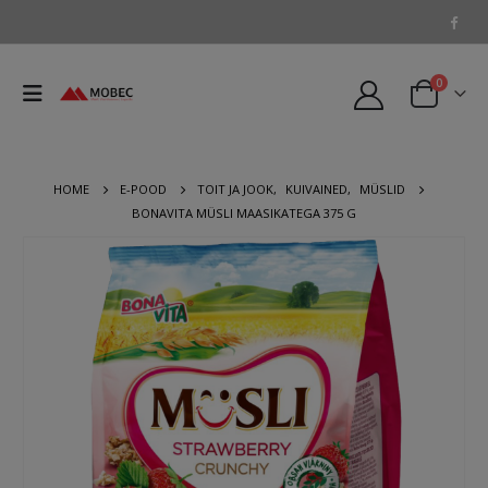
0
HOME
E-POOD
TOIT JA JOOK
,
KUIVAINED
,
MÜSLID
BONAVITA MÜSLI MAASIKATEGA 375 G