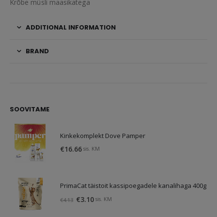
Krõbe müsli maasikatega
ADDITIONAL INFORMATION
BRAND
SOOVITAME
Kinkekomplekt Dove Pamper
€
16.66
sis. KM
PrimaCat täistoit kassipoegadele kanalihaga 400g
Original
Current
€
3.10
sis. KM
€
4.13
price
price