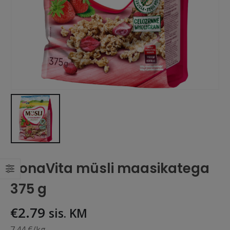
BonaVita müsli maasikatega
375 g
€
2.79
sis. KM
7.44 €/kg