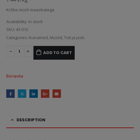
Krõbe müsli maasikatega
Availability:
In stock
SKU:
43-010
Categories:
Kuivained
,
Müslid
,
Toit ja jook
ADD TO CART
Bonavita
DESCRIPTION