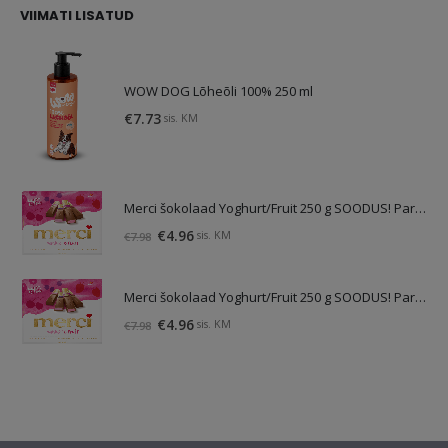
VIIMATI LISATUD
WOW DOG Lõheõli 100% 250 ml
€
7.73
sis. KM
Merci šokolaad Yoghurt/Fruit 250 g SOODUS! Parim enne: 01.10.26
Original
Current
€
4.96
sis. KM
€
7.98
price
price
was:
is:
Merci šokolaad Yoghurt/Fruit 250 g SOODUS! Parim enne: 01.10.26
€7.98.
€4.96.
Original
Current
€
4.96
sis. KM
€
7.98
price
price
was:
is:
€7.98.
€4.96.