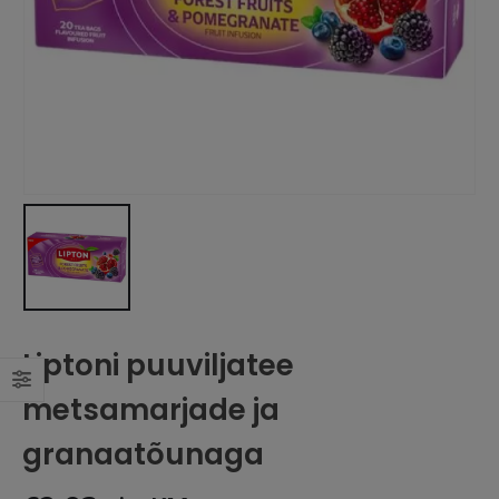
Liptoni puuviljatee
metsamarjade ja
granaatõunaga