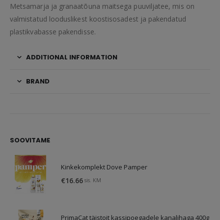
Metsamarja ja granaatõuna maitsega puuviljatee, mis on
valmistatud looduslikest koostisosadest ja pakendatud
plastikvabasse pakendisse.
ADDITIONAL INFORMATION
BRAND
SOOVITAME
Kinkekomplekt Dove Pamper
€
16.66
sis. KM
PrimaCat täistoit kassipoegadele kanalihaga 400g