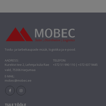
€7.98.
€4.96.
Toidu- ja tarbekaupade müük, logistika ja e-pood.
AADRESS:
TELEFON:
Kurekivi tee 2, Lehmja küla Rae
+372 51 990 110 | +372 637 9445
vald, 75306 Harjumaa
E-MAIL:
mobec@mobec.ee
TULE TÖÖLE