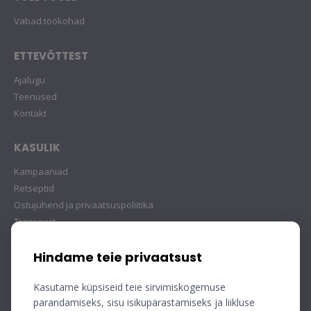
Vabad töökohad
ETTEVÕTTEST
Ajalugu
Teenused
Kontakt
KASULIK
Kampaaniad
Retseptid
Ostujuhend ja privaatsuspoliitika
Transport
Hindame teie privaatsust
Kasutame küpsiseid teie sirvimiskogemuse
parandamiseks, sisu isikupärastamiseks ja liikluse