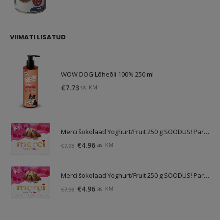
price
price
was:
is:
€1.75.
€0.79.
VIIMATI LISATUD
WOW DOG Lõheõli 100% 250 ml
€
7.73
sis. KM
Merci šokolaad Yoghurt/Fruit 250 g SOODUS! Parim enne: 01.10.26
Original
Current
€
4.96
sis. KM
€
7.98
price
price
was:
is:
Merci šokolaad Yoghurt/Fruit 250 g SOODUS! Parim enne: 01.10.26
€7.98.
€4.96.
Original
Current
€
4.96
sis. KM
€
7.98
price
price
was:
is: