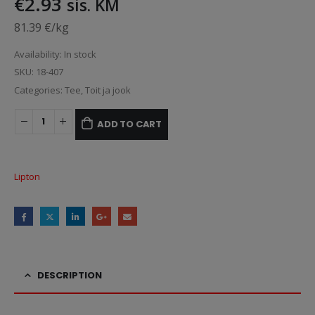
€
2.93
sis. KM
81.39 €/kg
Availability:
In stock
SKU:
18-407
Categories:
Tee
,
Toit ja jook
ADD TO CART
Lipton
DESCRIPTION