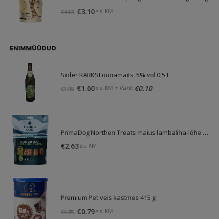
Original
Current
€
3.10
sis. KM
€
4.13
price
price
was:
is:
€4.13.
€3.10.
ENIMMÜÜDUD
Siider KARKSI õunamaits. 5% vol 0,5 L
Original
Current
+ Pant:
€
1.60
€
0.10
sis. KM
€
1.95
price
price
was:
is:
€1.95.
€1.60.
PrimaDog Northen Treats maius lambaliha-lõhe 80g
€
2.63
sis. KM
Premium Pet veis kastmes 415 g
Original
Current
€
0.79
sis. KM
€
1.75