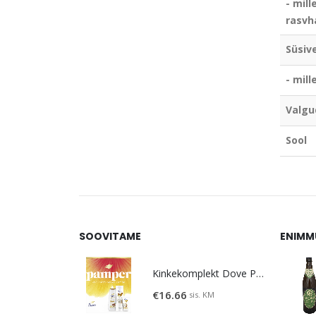
- mill
rasvh
Süsiv
- mil
Valgu
Sool
SOOVITAME
ENIMM
Kinkekomplekt Dove Pamper
€
16.66
sis. KM