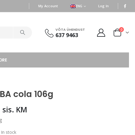
|
|
My Account
ENG
Log In
VÕTA ÜHENDUST
0
637 9463
ORE
A cola 106g
6
sis. KM
g
:
In stock