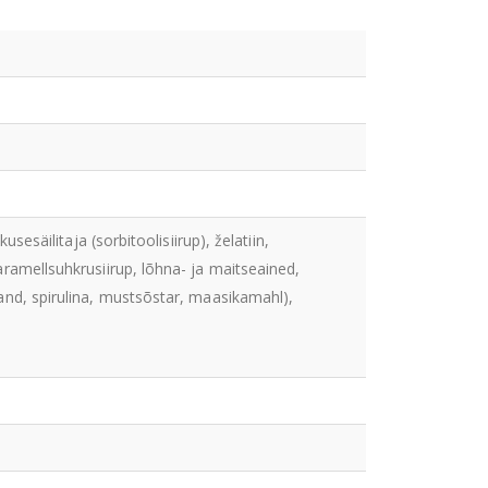
usesäilitaja (sorbitoolisiirup), želatiin,
ramellsuhkrusiirup, lõhna- ja maitseained,
and, spirulina, mustsõstar, maasikamahl),