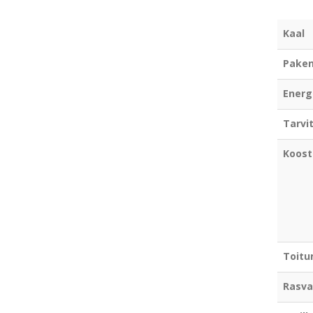
Kaal
Paken
Energ
Tarvi
Koost
Toitu
Rasv