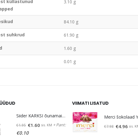
est küllastunud
3.10 g
apped
esikud
84.10 g
lest suhkrud
61.90 g
d
1.60 g
0.01 g
ÜÜDUD
VIIMATI LISATUD
Siider KARKSI õunamaits. 5% vol 0,5 L
Original
Current
+ Pant:
€
1.60
sis. KM
€
1.95
Original
Curre
€
4.96
sis. 
€
7.98
price
price
€
0.10
price
price