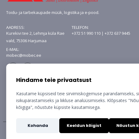
Toidu- ja tarbekaupade müük, logistika ja e-pood.
AADRESS:
TELEFON:
Kurekivi tee 2, Lehmja küla Rae
+372 51 990 110 | +372 637 9445
vald, 75306 Harjumaa
E-MAIL:
mobec@mobec.ee
Hindame teie privaatsust
Kasutame küpsiseid teie sirvimiskogemuse parandamiseks, s
isikupärastamiseks ja liikluse analüüsimiseks. Klõpsates "Nõ
kõigiga", nõustute küpsiste kasutamisega.
Kohanda
Keeldun kõigist
Nõustun k
Copyright © Mobec AS