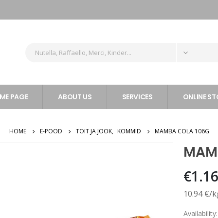
ME PAGE
ABOUT US
SERVICES
ONLINE ST
HOME
E-POOD
TOIT JA JOOK
,
KOMMID
MAMBA COLA 106G
MAMB
€
1.1
10.94 €/k
Availability