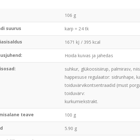
106 g
di suurus
karp = 24 tk
iasisaldus
1671 kJ / 395 kcal
tusjuhend:
Hoida kuivas ja jahedas
isosad:
suhkur, glükoosisiirup, palmirasv, niisk
happesuse regulaator: sidrunhape, ka
toiduvärvikontsentraadid (must porg
toiduvärv:
kurkumiekstrakt.
misalane teave
100 g
ad
5.90 g