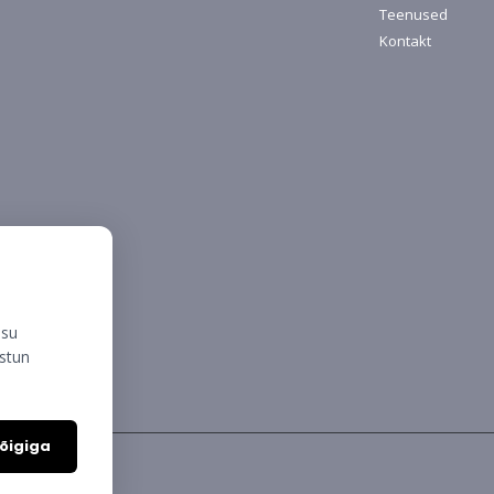
Teenused
Kontakt
isu
ustun
õigiga