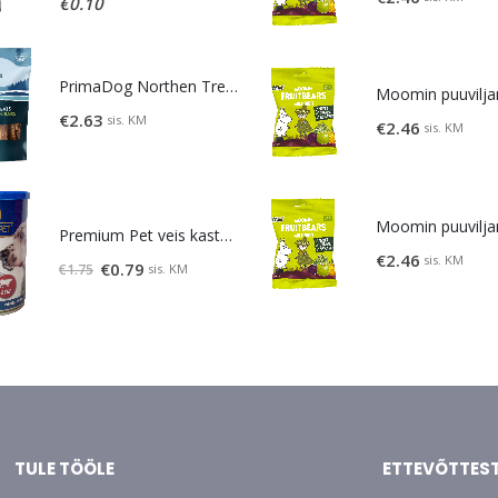
€
0.10
was:
is:
€1.95.
€1.60.
PrimaDog Northen Treats maius lambaliha-lõhe 80g
€
2.63
sis. KM
€
2.46
sis. KM
Premium Pet veis kastmes 415 g
€
2.46
sis. KM
Original
Current
€
0.79
sis. KM
€
1.75
price
price
was:
is:
€1.75.
€0.79.
TULE TÖÖLE
ETTEVÕTTES