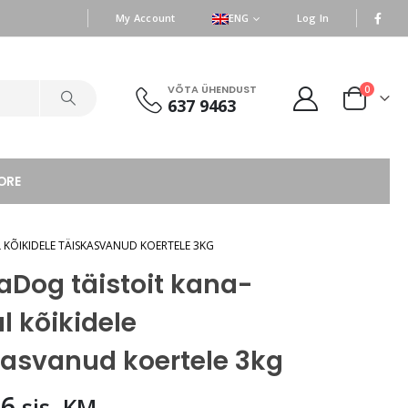
|
|
My Account
ENG
Log In
VÕTA ÜHENDUST
0
637 9463
ORE
 KÕIKIDELE TÄISKASVANUD KOERTELE 3KG
aDog täistoit kana-
l kõikidele
kasvanud koertele 3kg
06
sis. KM