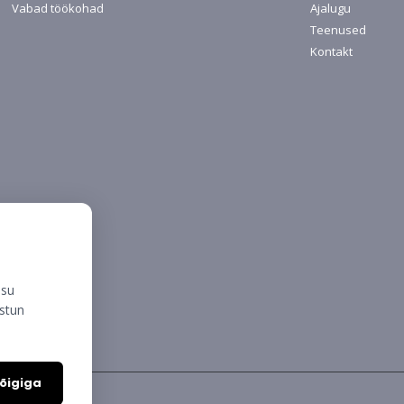
Vabad töökohad
Ajalugu
Teenused
Kontakt
isu
ustun
õigiga