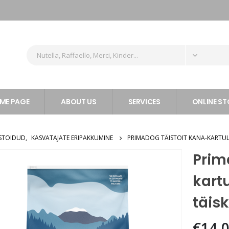
ME PAGE
ABOUT US
SERVICES
ONLINE ST
STOIDUD
,
KASVATAJATE ERIPAKKUMINE
PRIMADOG TÄISTOIT KANA-KARTUL
Prim
kartu
täis
€
14.