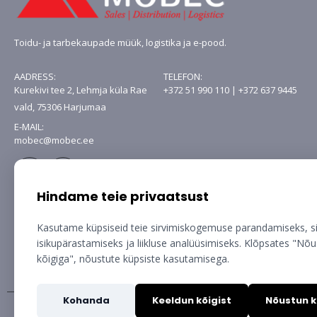
Toidu- ja tarbekaupade müük, logistika ja e-pood.
AADRESS:
TELEFON:
Kurekivi tee 2, Lehmja küla Rae
+372 51 990 110 | +372 637 9445
vald, 75306 Harjumaa
E-MAIL:
mobec@mobec.ee
Hindame teie privaatsust
Kasutame küpsiseid teie sirvimiskogemuse parandamiseks, s
isikupärastamiseks ja liikluse analüüsimiseks. Klõpsates "Nõ
kõigiga", nõustute küpsiste kasutamisega.
Kohanda
Keeldun kõigist
Nõustun k