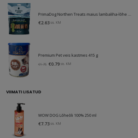
€1.95.
€1.60.
PrimaDog Northen Treats maius lambaliha-lõhe 80g
€
2.63
sis. KM
Premium Pet veis kastmes 415 g
Original
Current
€
0.79
sis. KM
€
1.75
price
price
was:
is:
€1.75.
€0.79.
VIIMATI LISATUD
WOW DOG Lõheõli 100% 250 ml
€
7.73
sis. KM