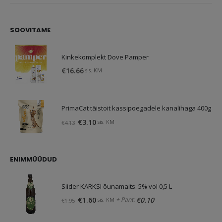
SOOVITAME
Kinkekomplekt Dove Pamper
€
16.66
sis. KM
PrimaCat täistoit kassipoegadele kanalihaga 400g
Original
Current
€
3.10
sis. KM
€
4.13
price
price
was:
is:
€4.13.
€3.10.
ENIMMÜÜDUD
Siider KARKSI õunamaits. 5% vol 0,5 L
Original
Current
+ Pant:
€
1.60
€
0.10
sis. KM
€
1.95
price
price
was:
is: