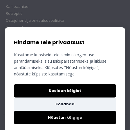
Kampaaniad
Retseptid
Ostujuhend ja privaatsuspoliitika
Transport
Hindame teie privaatsust
Kasutame küpsiseid teie sirvimiskogemuse
parandamiseks, sisu isikupärastamiseks ja liikluse
analüüsimiseks. Klõpsates "Nõustun kõigiga",
nõustute küpsiste kasutamisega.
Keeldun kõigist
Kohanda
Nõustun kõigiga
Copyright © Mobec AS