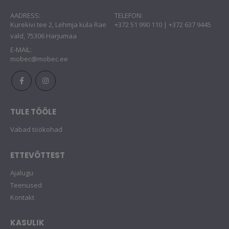
AADRESS:
TELEFON:
Kurekivi tee 2, Lehmja küla Rae
+372 51 990 110 | +372 637 9445
vald, 75306 Harjumaa
E-MAIL:
mobec@mobec.ee
TULE TÖÖLE
Vabad töökohad
ETTEVÕTTEST
Ajalugu
Teenused
Kontakt
KASULIK