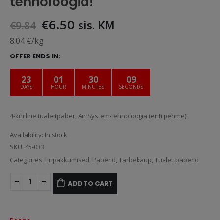
tehnoloogia!
Original
Current
€
6.50
sis. KM
€
9.84
price
price
8.04 €/kg
was:
is:
OFFER ENDS IN:
€9.84.
€6.50.
23
01
30
09
DAYS
HOUR
MINUTES
SECONDS
4-kihiline tualettpaber, Air System-tehnoloogia (eriti pehme)!
Availability:
In stock
SKU:
45-033
Categories:
Eripakkumised
,
Paberid
,
Tarbekaup
,
Tualettpaberid
ADD TO CART