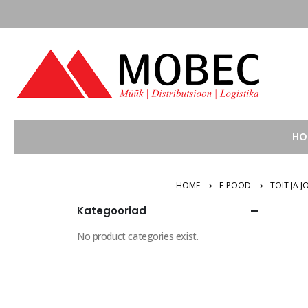
HO
HOME
E-POOD
TOIT JA 
Kategooriad
No product categories exist.