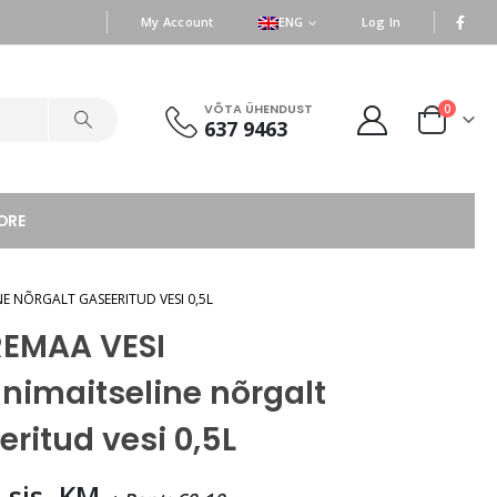
|
|
My Account
ENG
Log In
VÕTA ÜHENDUST
0
637 9463
ORE
NE NÕRGALT GASEERITUD VESI 0,5L
EMAA VESI
unimaitseline nõrgalt
ritud vesi 0,5L
7
sis. KM