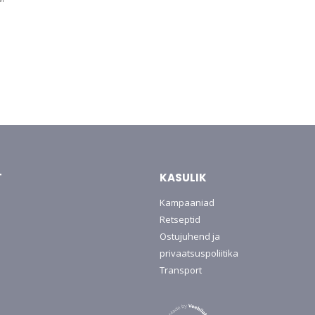
T
KASULIK
Kampaaniad
Retseptid
Ostujuhend ja
privaatsuspoliitika
Transport