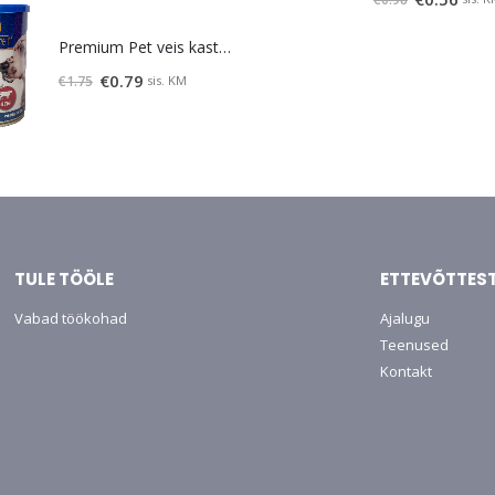
price
price
Premium Pet veis kastmes 415 g
was:
is:
€0.98.
€0.56.
Original
Current
€
0.79
sis. KM
€
1.75
price
price
was:
is:
€1.75.
€0.79.
TULE TÖÖLE
ETTEVÕTTES
Vabad töökohad
Ajalugu
Teenused
Kontakt