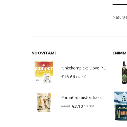
Naturaa
SOOVITAME
ENIMM
Kinkekomplekt Dove Pamper
€
16.66
sis. KM
PrimaCat täistoit kassipoegadele kanalihaga 400g
Original
Current
€
3.10
sis. KM
€
4.13
price
price
was:
is:
€4.13.
€3.10.