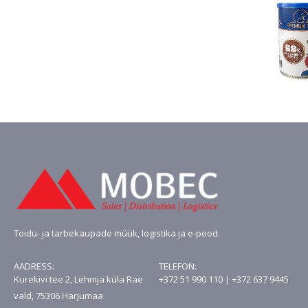
Toidu- ja tarbekaupade müük, logistika ja e-pood.
AADRESS:
TELEFON:
Kurekivi tee 2, Lehmja küla Rae
+372 51 990 110 | +372 637 9445
vald, 75306 Harjumaa