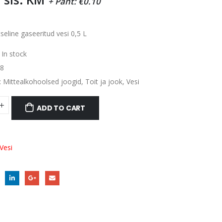
+ Pant:
€
0.10
seline gaseeritud vesi 0,5 L
:
In stock
8
:
Mittealkohoolsed joogid
,
Toit ja jook
,
Vesi
ADD TO CART
Vesi