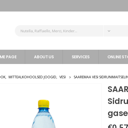
ME PAGE
ABOUT US
SERVICES
ONLINE ST
JOOK
,
MITTEALKOHOOLSED JOOGID
,
VESI
SAAREMAA VESI SIDRUNIMAITSELI
SAAR
Sidr
gasee
€
0.5