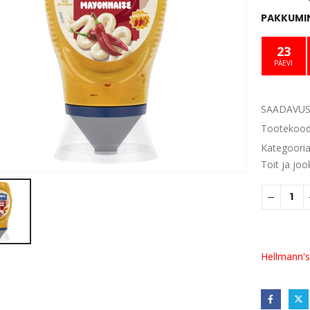
PAKKUMIN
23
PÄEVI
SAADAVUS
Tootekoo
Kategoori
Toit ja joo
Hellmann's