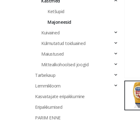
Kastmed
Ketšupid
Majoneesid
Kuivained
Külmutatud toiduained
Maiustused
Mittealkohoolsed joogid
Tarbekaup
Lemmikloom
Kasvatajate eripakkumine
Eripakkumised
PARIM ENNE