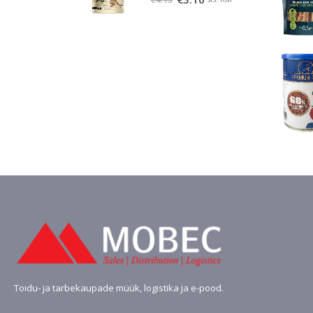
hind
hind
oli:
on:
€4.13.
€3.10.
Toidu- ja tarbekaupade müük, logistika ja e-pood.