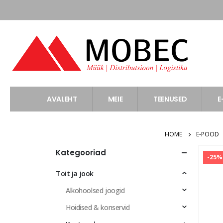
AVALEHT
MEIE
TEENUSED
E
HOME
E-POOD
Kategooriad
-25%
Toit ja jook
Alkohoolsed joogid
Hoidised & konservid