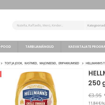
Kategooria
-POOD
TARBIJAMÄNGUD
KASVATAJATE PROG
TOIT JA JOOK
,
KASTMED
,
MAJONEESID
,
ERIPAKKUMISED
HELLMANN’S T
HELL
250 
€
3.95
11.84 €/k