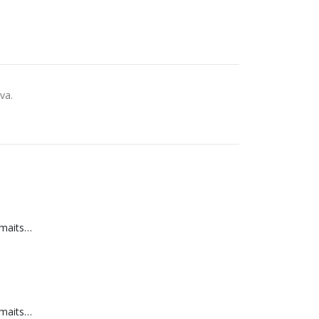
va.
Moomin puuviljamaitselised karukesed 40 g
Moomin puuviljamaitselised karukesed 40 g