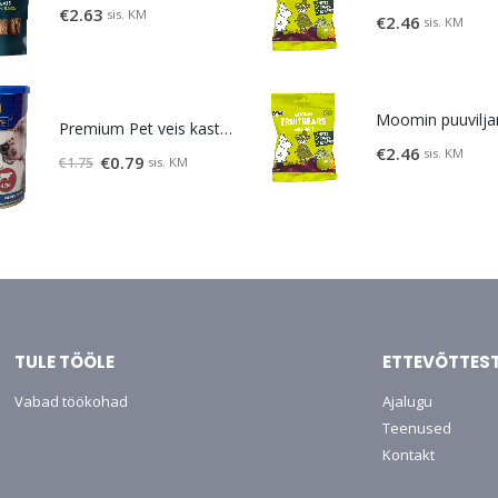
€
2.63
sis. KM
€
2.46
sis. KM
Premium Pet veis kastmes 415 g
€
2.46
sis. KM
Algne
Praegune
€
0.79
sis. KM
€
1.75
hind
hind
oli:
on:
€1.75.
€0.79.
TULE TÖÖLE
ETTEVÕTTES
Vabad töökohad
Ajalugu
Teenused
Kontakt