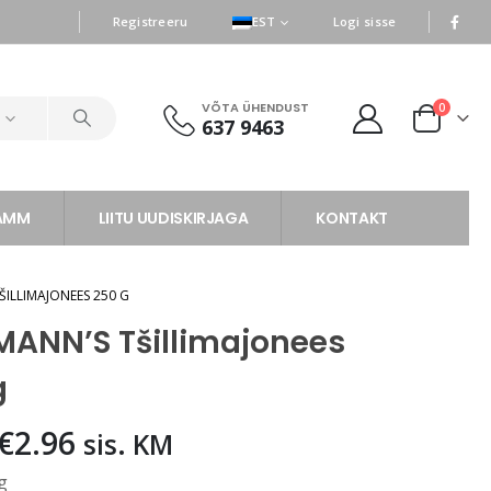
|
|
Registreeru
EST
Logi sisse
VÕTA ÜHENDUST
0
d
637 9463
RAMM
LIITU UUDISKIRJAGA
KONTAKT
ŠILLIMAJONEES 250 G
MANN’S Tšillimajonees
g
Algne
Praegune
€
2.96
sis. KM
hind
hind
g