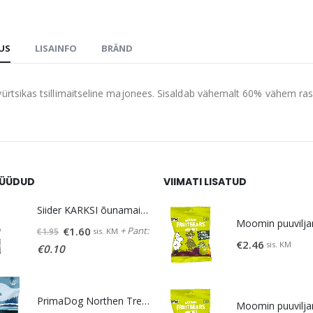
DUS
LISAINFO
BRÄND
vürtsikas tsillimaitseline majonees. Sisaldab vähemalt 60% vähem ras
ÜÜDUD
VIIMATI LISATUD
Siider KARKSI õunamaits. 5% vol 0,5 L
Algne
Praegune
+ Pant:
€
1.60
sis. KM
€
1.95
€
2.46
sis. KM
hind
hind
€
0.10
oli:
on:
€1.95.
€1.60.
PrimaDog Northen Treats maius lambaliha-lõhe 80g