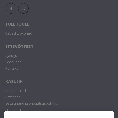
TULE TÖÖLE
Vabad töökohad
ETTEVÕTTEST
Ajalugu
Teenused
Kontakt
KASULIK
Kampaaniad
Retseptid
Ostujuhend ja privaatsuspoliitika
Transport