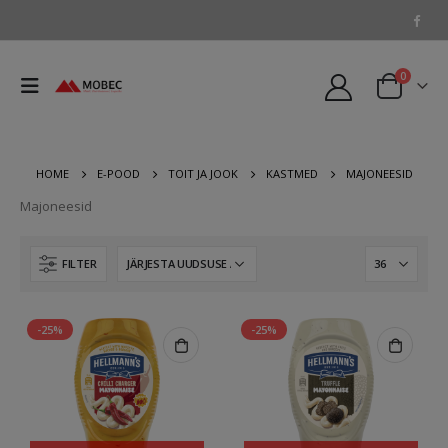
0
HOME
E-POOD
TOIT JA JOOK
KASTMED
MAJONEESID
Majoneesid
FILTER
-25%
-25%