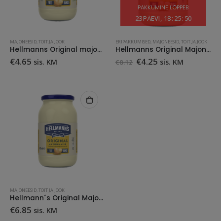
PAKKUMINE LÕPPEB
23
PÄEVI
18
:
25
:
50
MAJONEESID
,
TOIT JA JOOK
ERIPAKKUMISED
,
MAJONEESID
,
TOIT JA JOOK
Hellmanns Original majonees 405ml
Hellmanns Original Majonees 855ml
Algne
Praegune
€
4.65
€
4.25
sis. KM
sis. KM
€
8.12
hind
hind
oli:
on:
€8.12.
€4.25.
MAJONEESID
,
TOIT JA JOOK
Hellmann´s Original Majonees 625ml
€
6.85
sis. KM