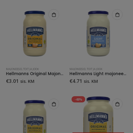
oli:
on:
oli:
on:
€6.01.
€4.50.
€5.27.
€3.99.
MAJONEESID
,
TOIT JA JOOK
MAJONEESID
,
TOIT JA JOOK
Hellmanns Original Majonees 210 ml
Hellmanns Light majonees 405ml
€
3.01
€
4.71
sis. KM
sis. KM
-48%