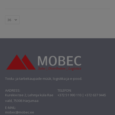
Toidu- ja tarbekaupade müük, logistika ja e-pood.
AADRESS:
TELEFON:
Kurekivi tee 2, Lehmja küla Rae
+372 51 990 110 | +372 637 9445
vald, 75306 Harjumaa
E-MAIL:
mobec@mobec.ee