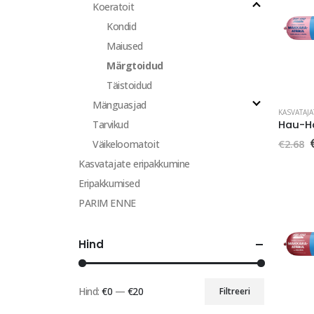
Koeratoit
Kondid
Maiused
Märgtoidud
Täistoidud
Mänguasjad
KASVATAJ
Tarvikud
€
2.68
Väikeloomatoit
Kasvatajate eripakkumine
o
Eripakkumised
PARIM ENNE
Hind
Hind:
€0
—
€20
Filtreeri
Minimaalne
Maksimaalne