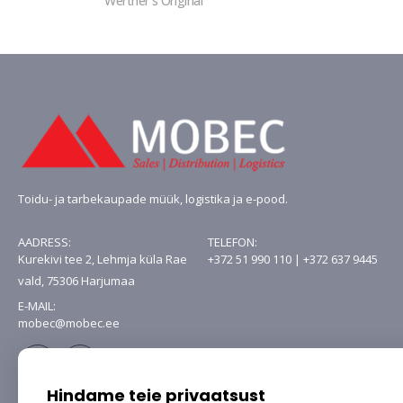
Werther's Original
Toidu- ja tarbekaupade müük, logistika ja e-pood.
AADRESS:
TELEFON:
Kurekivi tee 2, Lehmja küla Rae
+372 51 990 110 | +372 637 9445
vald, 75306 Harjumaa
E-MAIL:
mobec@mobec.ee
Hindame teie privaatsust