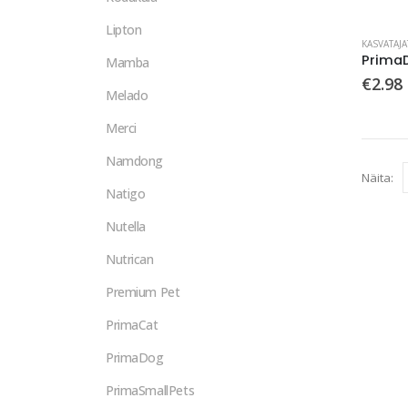
Lipton
KASVATAJ
Mamba
€
2.98
Melado
Merci
Namdong
Näita:
Natigo
Nutella
Nutrican
Premium Pet
PrimaCat
PrimaDog
PrimaSmallPets