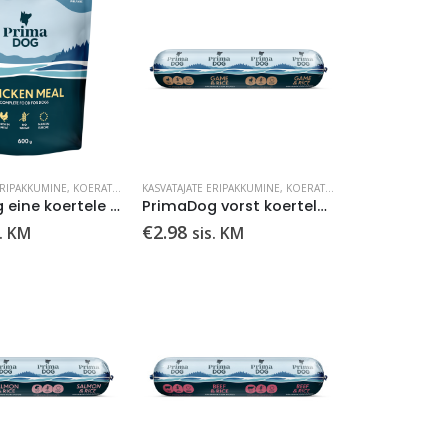
ERIPAKKUMINE
MÄRGTOIDUD
,
KOERATOIT
,
LEMMIKLOOM
KASVATAJATE ERIPAKKUMINE
,
MÄRGTOIDUD
,
KOERATOIT
,
LEMMIKLOOM
,
MÄR
PrimaDog eine koertele kanalihaga 600g
PrimaDog vorst koertele uluki-riisi 800g
€
2.98
s. KM
sis. KM