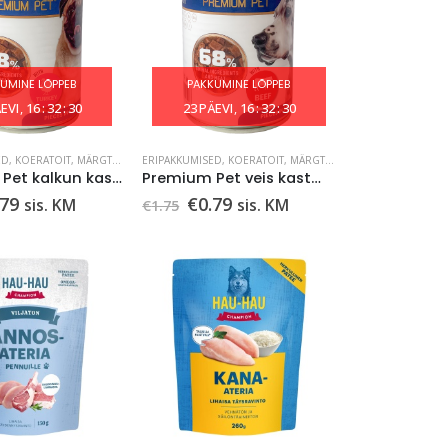
UMINE LÕPPEB
PAKKUMINE LÕPPEB
EVI
16
:
32
:
29
23
PÄEVI
16
:
32
:
29
ED
OOM
,
KOERATOIT
,
MÄRGTOIDUD
,
MÄRGTOIDUD
ERIPAKKUMISED
,
KOERATOIT
,
MÄRGTOIDUD
Premium Pet kalkun kastmes 415 g
Premium Pet veis kastmes 415 g
gne
Praegune
Algne
Praegune
.79
€
0.79
sis. KM
sis. KM
€
1.75
nd
hind
hind
hind
on:
oli:
on:
75.
€0.79.
€1.75.
€0.79.