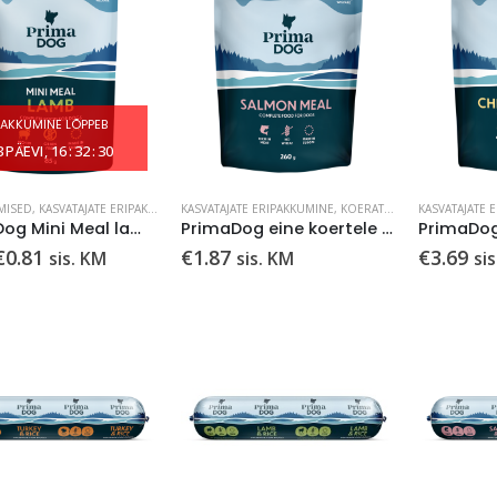
PAKKUMINE LÕPPEB
3
PÄEVI
16
:
32
:
29
MISED
,
KASVATAJATE ERIPAKKUMINE
KASVATAJATE ERIPAKKUMINE
,
KOERATOIT
,
LEMMIKLOOM
,
KOERATOIT
,
MÄRGTOIDUD
,
LEMMIKLOOM
KASVATAJATE 
,
PrimaDog Mini Meal lammas 85g
PrimaDog eine koertele lõhega 260g
Algne
Praegune
€
0.81
€
1.87
€
3.69
sis. KM
sis. KM
si
hind
hind
li:
on:
€1.08.
€0.81.