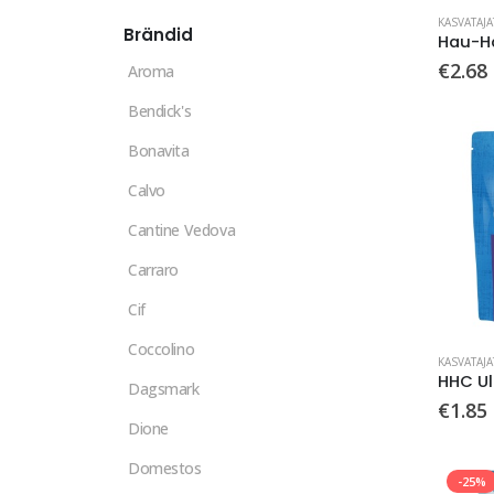
hind
hind
KASVATAJ
Brändid
€
2.68
Aroma
Bendick's
Bonavita
Calvo
Cantine Vedova
Carraro
Cif
Coccolino
KASVATAJ
HHC Ul
Dagsmark
€
1.85
Dione
Domestos
-25%