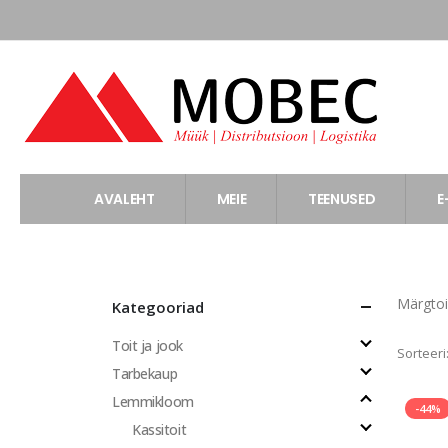
AVALEHT
MEIE
TEENUSED
E
Märgto
Kategooriad
Toit ja jook
Sorteeri
Tarbekaup
Lemmikloom
-44%
Kassitoit