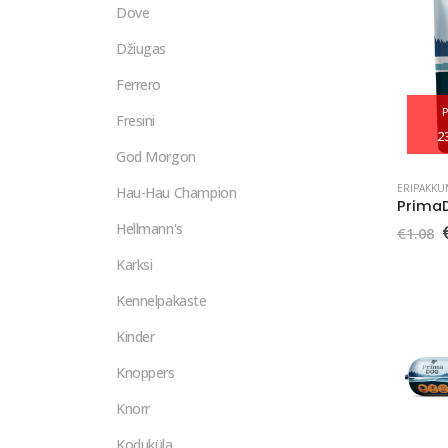
Dove
Džiugas
Ferrero
Fresini
2
God Morgon
ERIPAKKU
Hau-Hau Champion
Hellmann's
€
1.08
o
Karksi
Kennelpakaste
Kinder
Knoppers
Knorr
Koduküla