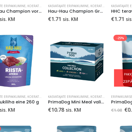
ATE ERIPAKKUMINE
,
KOERATOIT
,
LEMMIKLOOM
KASVATAJATE ERIPAKKUMINE
,
MÄRGTOIDUD
,
KOERATOIT
,
LEMMIKLOOM
KASVATAJATE 
,
Hau-Hau Champion vorst veiselihaga 500g
Hau-Hau Champion GrainFree eine koertele kalaga 150g
€
1.71
€
1.71
sis. KM
sis. KM
si
-25%
PAKK
23
PÄ
ATE ERIPAKKUMINE
,
KOERATOIT
,
LEMMIKLOOM
KASVATAJATE ERIPAKKUMINE
,
MÄRGTOIDUD
,
KOERATOIT
,
LEMMIKLOOM
ERIPAKKUMIS
,
ukiliha eine 260 g
PrimaDog Mini Meal valik 12x85g
Al
€
10.78
€
0
sis. KM
sis. KM
€
1.08
hi
oli:
€1.