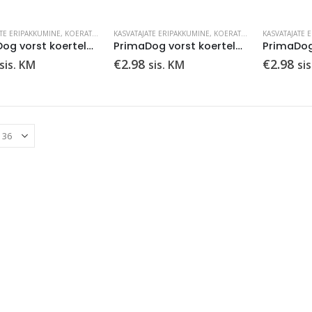
ATE ERIPAKKUMINE
,
KOERATOIT
,
LEMMIKLOOM
KASVATAJATE ERIPAKKUMINE
,
MÄRGTOIDUD
,
KOERATOIT
,
LEMMIKLOOM
KASVATAJATE 
,
PrimaDog vorst koertele kalkuni-riisi 800g
PrimaDog vorst koertele lammas-riis 800g
€
2.98
€
2.98
sis. KM
sis. KM
si