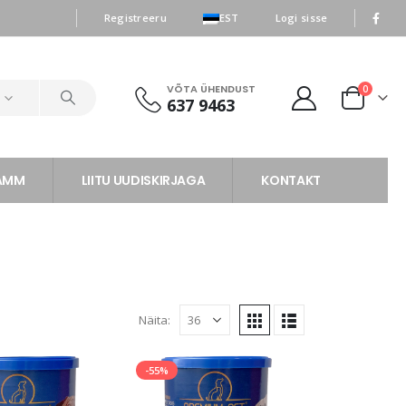
|
|
Registreeru
EST
Logi sisse
VÕTA ÜHENDUST
0
d
637 9463
RAMM
LIITU UUDISKIRJAGA
KONTAKT
Näita:
-55%