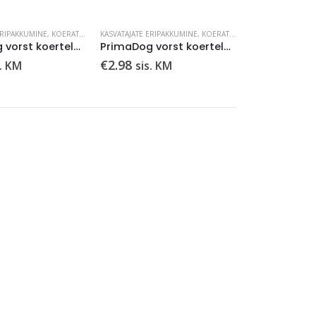
ERIPAKKUMINE
MÄRGTOIDUD
,
KOERATOIT
,
LEMMIKLOOM
KASVATAJATE ERIPAKKUMINE
,
MÄRGTOIDUD
,
KOERATOIT
,
LEMMIKLOOM
,
MÄR
PrimaDog vorst koertele lõhe-riis 800g
PrimaDog vorst koertele liha-riis 800g
€
2.98
s. KM
sis. KM