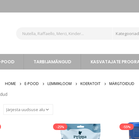
Kategooria
-POOD
TARBIJAMÄNGUD
KASVATAJATE PROG
HOME
E-POOD
LEMMIKLOOM
KOERATOIT
MÄRGTOIDUD
idud
:
-25%
-55%