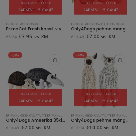
PAKKUMINE LÕPPEB
PAKKUMINE LÕPPEB
24
PÄEVI
15
:
04
:
47
24
PÄEVI
15
:
04
:
47
ERIPAKKUMISED
,
KASSID
ERIPAKKUMISED
,
KASVATAJATE ERIPAKKUMINE
,
K
PrimaCat Fresh kassiliiv valge kaltsiumbentoniit, lavendli lõhnaline 5L
Only4Dogs pehme mänguasi Amazon 44×33, valik
Algne
Praegune
Algne
Praegune
€
3.95
€
7.00
sis. KM
sis. KM
€
5.24
€
11.49
hind
hind
hind
hind
oli:
on:
oli:
on:
€5.24.
€3.95.
€11.49.
€7.00.
-39%
-44%
PAKKUMINE LÕPPEB
PAKKUMINE LÕPPEB
24
PÄEVI
15
:
04
:
47
24
PÄEVI
15
:
04
:
47
ERIPAKKUMISED
,
KASVATAJATE ERIPAKKUMINE
,
KOERAD
ERIPAKKUMISED
,
LEMMIKLOOM
,
KASVATAJATE ERIPAKKUMINE
,
TARVIKUD
,
K
Only4Dogs Ameerika 35x15cm, valik
Only4Dogs pehme mänguasi Austraalia 21x60cm, valik
Algne
Praegune
Algne
Praegune
€
7.00
€
10.00
sis. KM
sis. KM
€
11.49
€
17.94
hind
hind
hind
hind