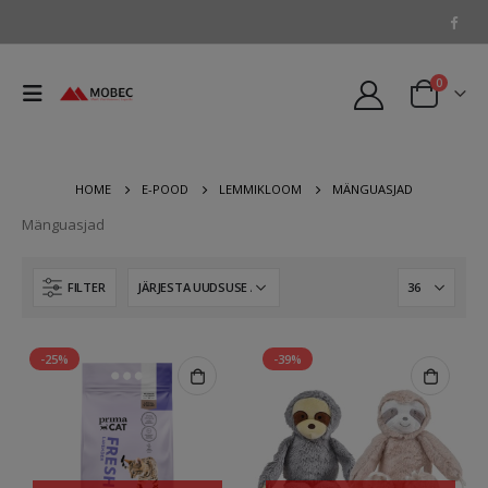
0
HOME
E-POOD
LEMMIKLOOM
MÄNGUASJAD
Mänguasjad
FILTER
-25%
-39%