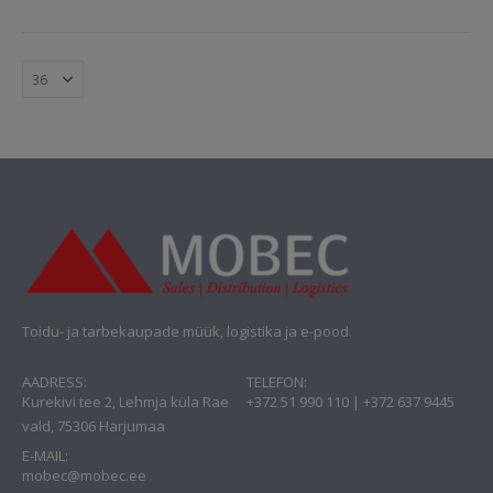
oli:
on:
oli:
on:
€11.49.
€7.00.
€17.94.
€10.00.
Toidu- ja tarbekaupade müük, logistika ja e-pood.
AADRESS:
TELEFON:
Kurekivi tee 2, Lehmja küla Rae
+372 51 990 110 | +372 637 9445
vald, 75306 Harjumaa
E-MAIL:
mobec@mobec.ee