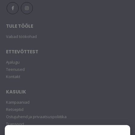
TULE TÖÖLE
Vabad töökohad
ETTEVÕTTEST
Ajalugu
Teenused
Kontakt
KASULIK
Kampaaniad
Retseptid
Ostujuhend ja privaatsuspoliitika
Transport