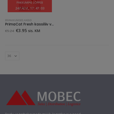
PAKKUMINE LÕPPEB
24
PÄEVI
17
:
47
:
03
ERIPAKKUMISED
,
KASSID
PrimaCat Fresh kassiliiv valge kaltsiumbentoniit, lavendli lõhnaline 5L
Algne
Praegune
€
3.95
sis. KM
€
5.24
hind
hind
oli:
on:
€5.24.
€3.95.