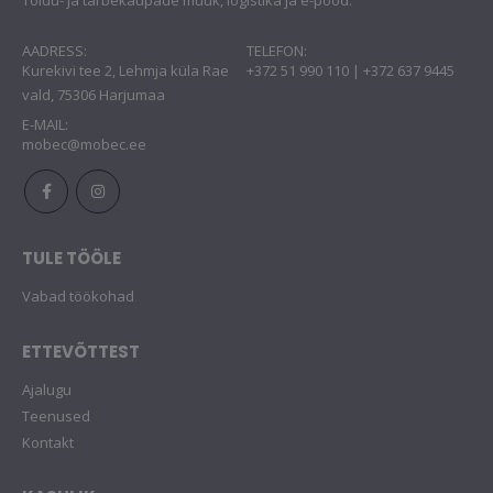
Toidu- ja tarbekaupade müük, logistika ja e-pood.
AADRESS:
TELEFON:
Kurekivi tee 2, Lehmja küla Rae
+372 51 990 110 | +372 637 9445
vald, 75306 Harjumaa
E-MAIL:
mobec@mobec.ee
TULE TÖÖLE
Vabad töökohad
ETTEVÕTTEST
Ajalugu
Teenused
Kontakt