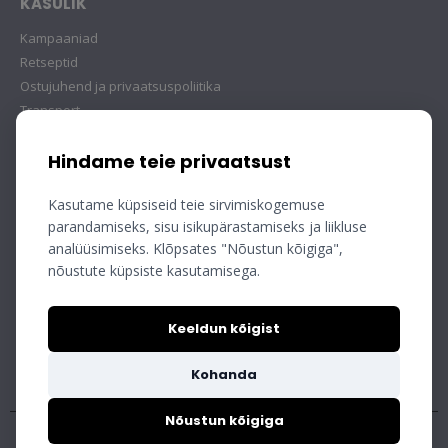
KASULIK
Kampaaniad
Retseptid
Ostujuhend ja privaatsuspoliitika
Transport
Hindame teie privaatsust
Kasutame küpsiseid teie sirvimiskogemuse
parandamiseks, sisu isikupärastamiseks ja liikluse
analüüsimiseks. Klõpsates "Nõustun kõigiga",
nõustute küpsiste kasutamisega.
Keeldun kõigist
Kohanda
Nõustun kõigiga