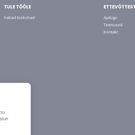
TULE TÖÖLE
ETTEVÕTTES
Vabad töökohad
Ajalugu
Teenused
Kontakt
isu
ustun