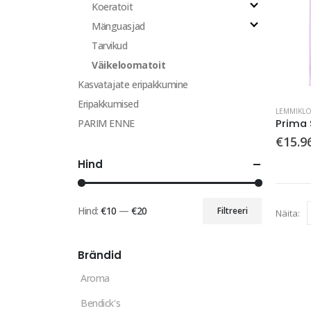
Koeratoit
Mänguasjad
Tarvikud
Väikeloomatoit
Kasvatajate eripakkumine
Eripakkumised
LEMMIKL
PARIM ENNE
€
15.9
Hind
Hind:
€10
—
€20
Filtreeri
Näita:
Minimaalne
Maksimaalne
hind
hind
Brändid
Aroma
Bendick's