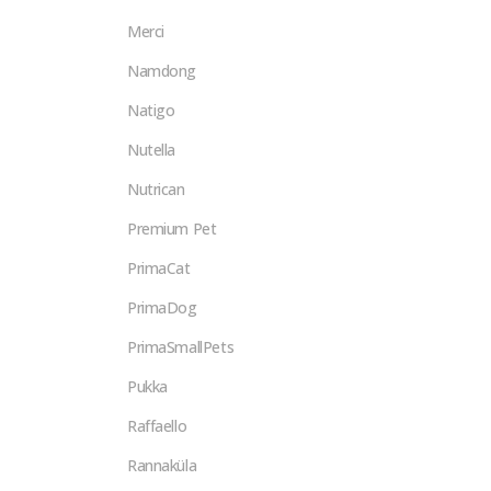
Merci
Namdong
Natigo
Nutella
Nutrican
Premium Pet
PrimaCat
PrimaDog
PrimaSmallPets
Pukka
Raffaello
Rannaküla