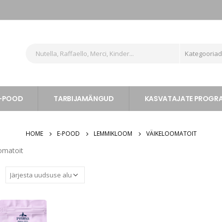
Kategooria
-POOD
TARBIJAMÄNGUD
KASVATAJATE PROG
HOME
E-POOD
LEMMIKLOOM
VÄIKELOOMATOIT
omatoit
: