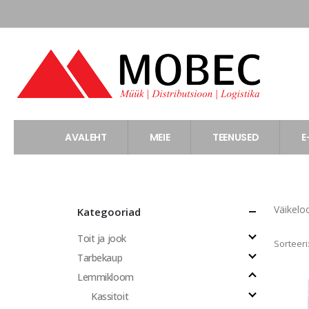
AVALEHT
MEIE
TEENUSED
E
Väikelo
Kategooriad
Toit ja jook
Sorteeri
Tarbekaup
Lemmikloom
Kassitoit