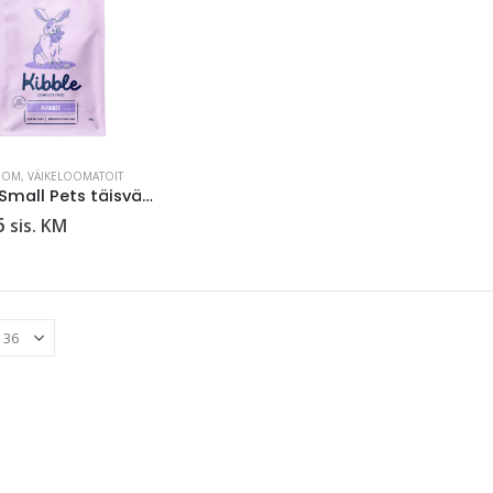
OOM
,
VÄIKELOOMATOIT
Prima Small Pets täisväärtuslik toit küülikutele 2kg
6
sis. KM