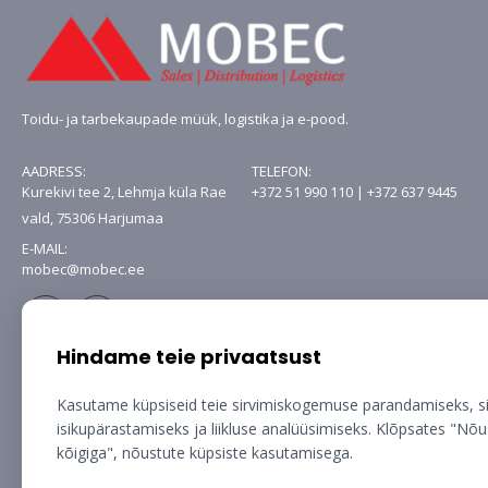
Toidu- ja tarbekaupade müük, logistika ja e-pood.
AADRESS:
TELEFON:
Kurekivi tee 2, Lehmja küla Rae
+372 51 990 110 | +372 637 9445
vald, 75306 Harjumaa
E-MAIL:
mobec@mobec.ee
Hindame teie privaatsust
Kasutame küpsiseid teie sirvimiskogemuse parandamiseks, s
isikupärastamiseks ja liikluse analüüsimiseks. Klõpsates "Nõ
kõigiga", nõustute küpsiste kasutamisega.