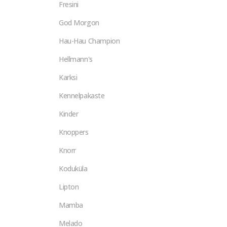
Fresini
God Morgon
Hau-Hau Champion
Hellmann's
Karksi
Kennelpakaste
Kinder
Knoppers
Knorr
Koduküla
Lipton
Mamba
Melado