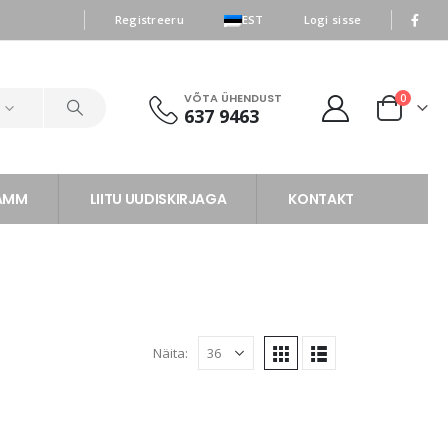
|
|
Registreeru
EST
Logi sisse
VÕTA ÜHENDUST
0
d
637 9463
RAMM
LIITU UUDISKIRJAGA
KONTAKT
Näita: