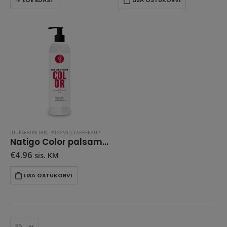
LOE EDASI
LISA OSTUKORVI
JUUKSEHOOLDUS
,
PALSAMID
,
TARBEKAUP
Natigo Color palsam 500 ml
€
4.96
sis. KM
LISA OSTUKORVI