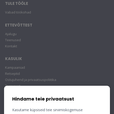
TULE TÖÖLE
Vabad töökohad
ETTEVÕTTEST
Ajalugu
Teenused
Kontakt
KASULIK
Kampaaniad
Retseptid
Ostujuhend ja privaatsuspoliitika
Transport
Hindame teie privaatsust
Kasutame küpsiseid teie sirvimiskogemuse