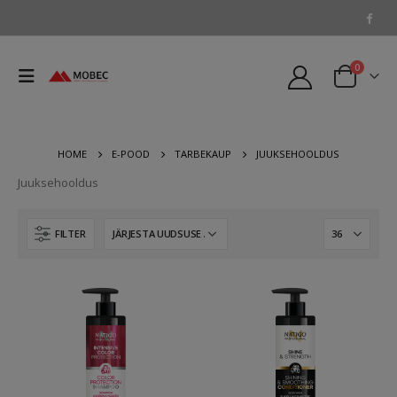
0
HOME
E-POOD
TARBEKAUP
JUUKSEHOOLDUS
Juuksehooldus
FILTER