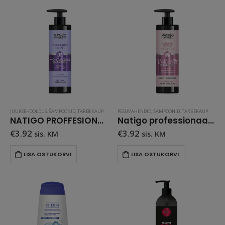
JUUKSEHOOLDUS
,
ŠAMPOONID
,
TARBEKAUP
PESUVAHENDID
,
ŠAMPOONID
,
TARBEKAUP
NATIGO PROFFESIONAL NIISUTAV JUUKSEŠAMPOON 400 ml
Natigo professionaalne šampoon kahjustatud juustele 400 ml
€
3.92
€
3.92
sis. KM
sis. KM
LISA OSTUKORVI
LISA OSTUKORVI