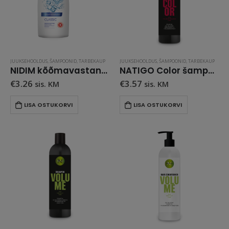
JUUKSEHOOLDUS
,
ŠAMPOONID
,
TARBEKAUP
JUUKSEHOOLDUS
,
ŠAMPOONID
,
TARBEKAUP
NIDIM kõõmavastane šampoon kõikidele juuksetüüpidele CLASSIC 300 ML
NATIGO Color šampoon 500 ml
€
3.26
€
3.57
sis. KM
sis. KM
LISA OSTUKORVI
LISA OSTUKORVI