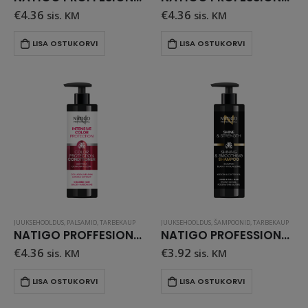
€
4.36
€
4.36
sis. KM
sis. KM
LISA OSTUKORVI
LISA OSTUKORVI
JUUKSEHOOLDUS
,
PALSAMID
,
TARBEKAUP
JUUKSEHOOLDUS
,
ŠAMPOONID
,
TARBEKAUP
NATIGO PROFFESIONAL juuksepalsam VÄRVIKAITSEGA 400 ml
NATIGO PROFESSIONAL SÄRA JA SILUVUST ANDEV ŠAMPOON 400ml
€
4.36
€
3.92
sis. KM
sis. KM
LISA OSTUKORVI
LISA OSTUKORVI