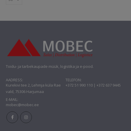
Toidu- ja tarbekaupade müük, logistika ja e-pood.
AADRESS:
TELEFON:
Kurekivi tee 2, Lehmja küla Rae
+372 51 990 110 | +372 637 9445
vald, 75306 Harjumaa
E-MAIL:
mobec@mobec.ee