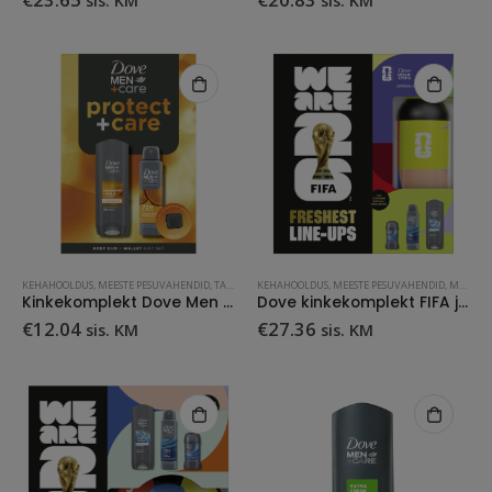
KEHAHOOLDUS
,
MEESTE PESUVAHENDID
,
TARBEKAUP
KEHAHOOLDUS
,
MEESTE PESUVAHENDID
,
MUU
,
TA
Kinkekomplekt Dove Men Protect+ rahakott
Dove kinkekomplekt FIFA joogipudeliga
€
12.04
€
27.36
sis. KM
sis. KM