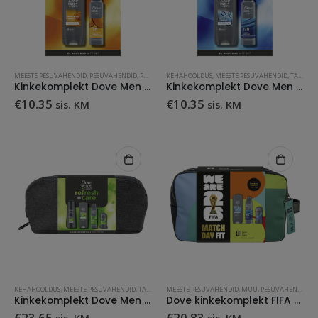
MEESTE PESUVAHENDID
,
PESUVAHENDID
,
PUHASTUSVAHENDID
KEHAHOOLDUS
,
TARBEKAUP
,
MEESTE PESUVAHENDID
,
TARBEKAUP
Kinkekomplekt Dove Men Protect+Care
Kinkekomplekt Dove Men Cleanse
€
10.35
€
10.35
sis. KM
sis. KM
KEHAHOOLDUS
,
MEESTE PESUVAHENDID
,
TARBEKAUP
MEESTE PESUVAHENDID
,
MUU
,
PESUVAHENDID
,
T
Kinkekomplekt Dove Men Refresh+ Care
Dove kinkekomplekt FIFA Match Day Fit
€
23.65
€
20.83
sis. KM
sis. KM