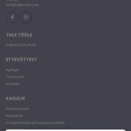
mobec@mobec.ee
TULE TÖÖLE
Vabad töökohad
ETTEVÕTTEST
Ajalugu
Teenused
Kontakt
KASULIK
Kampaaniad
Retseptid
Ostujuhend ja privaatsuspoliitika
Transport