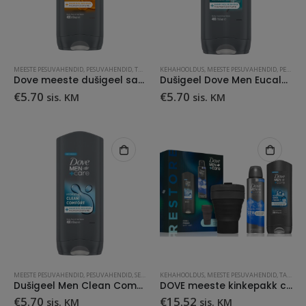
MEESTE PESUVAHENDID
,
PESUVAHENDID
,
TARBEKAUP
KEHAHOOLDUS
,
MEESTE PESUVAHENDID
,
PESUVAHENDID
Dove meeste dušigeel sandlipuu ja vaniljega 400 ml
Dušigeel Dove Men Eucalyptus+Mint 400ml
€
5.70
€
5.70
sis. KM
sis. KM
MEESTE PESUVAHENDID
,
PESUVAHENDID
,
SEEBID
,
TARBEKAUP
KEHAHOOLDUS
,
MEESTE PESUVAHENDID
,
TARBEKAUP
Dušigeel Men Clean Comfort 400ml
DOVE meeste kinkepakk cool fresh dg, deo ja kokkupandav tops
€
5.70
€
15.52
sis. KM
sis. KM