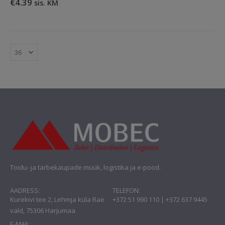
€
4.39
sis. KM
Toidu- ja tarbekaupade müük, logistika ja e-pood.
AADRESS:
TELEFON:
Kurekivi tee 2, Lehmja küla Rae
+372 51 990 110 | +372 637 9445
vald, 75306 Harjumaa
E-MAIL: