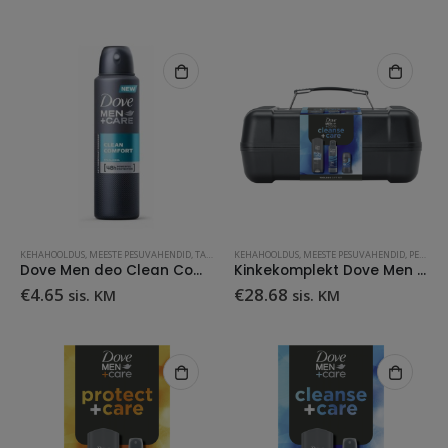
KEHAHOOLDUS
,
MEESTE PESUVAHENDID
,
TARBEKAUP
KEHAHOOLDUS
,
MEESTE PESUVAHENDID
,
PESUVAHENDID
Dove Men deo Clean Comfort 150 ml
Kinkekomplekt Dove Men Cleanse+ tööriista karp
€
4.65
€
28.68
sis. KM
sis. KM