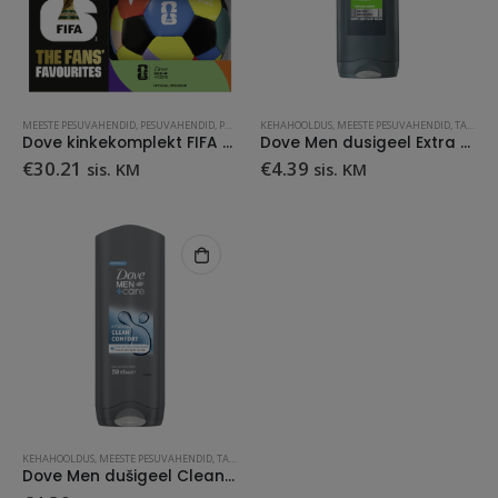
MEESTE PESUVAHENDID
,
PESUVAHENDID
,
PUHASTUSVAHENDID
KEHAHOOLDUS
,
TARBEKAUP
,
MEESTE PESUVAHENDID
,
TARBEKAUP
Dove kinkekomplekt FIFA pall+pump
Dove Men dusigeel Extra Fresh 250 ml
€
30.21
€
4.39
sis. KM
sis. KM
KEHAHOOLDUS
,
MEESTE PESUVAHENDID
,
TARBEKAUP
Dove Men dušigeel Clean Comfort 250 ml