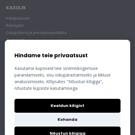
KASULIK
Kampaaniad
Retseptid
Ostujuhend ja privaatsuspoliitika
Transport
Hindame teie privaatsust
Kasutame küpsiseid teie sirvimiskogemuse
parandamiseks, sisu isikupärastamiseks ja liikluse
analüüsimiseks. Klõpsates "Nõustun kõigiga",
nõustute küpsiste kasutamisega.
Keeldun kõigist
Kohanda
Nõustun kõigiga