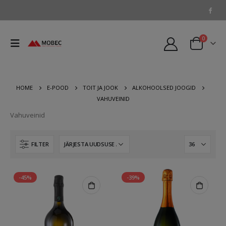
0
HOME
E-POOD
TOIT JA JOOK
ALKOHOOLSED JOOGID
VAHUVEINID
Vahuveinid
FILTER
-45%
-39%