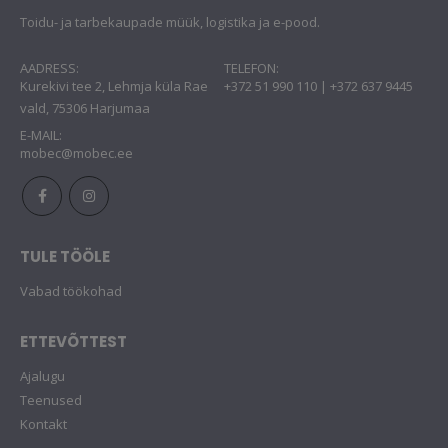
Toidu- ja tarbekaupade müük, logistika ja e-pood.
AADRESS:
TELEFON:
Kurekivi tee 2, Lehmja küla Rae
+372 51 990 110 | +372 637 9445
vald, 75306 Harjumaa
E-MAIL:
mobec@mobec.ee
TULE TÖÖLE
Vabad töökohad
ETTEVÕTTEST
Ajalugu
Teenused
Kontakt