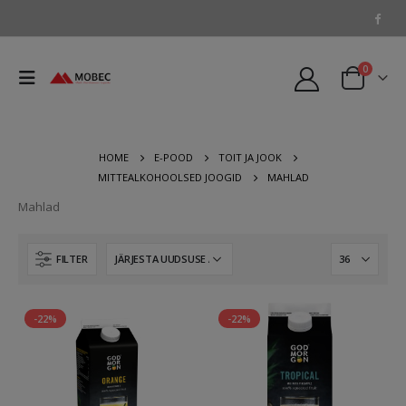
0
HOME
E-POOD
TOIT JA JOOK
MITTEALKOHOOLSED JOOGID
MAHLAD
Mahlad
FILTER
-22%
-22%