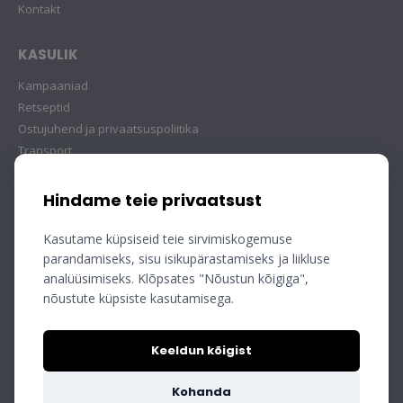
Kontakt
KASULIK
Kampaaniad
Retseptid
Ostujuhend ja privaatsuspoliitika
Transport
Hindame teie privaatsust
Kasutame küpsiseid teie sirvimiskogemuse
parandamiseks, sisu isikupärastamiseks ja liikluse
analüüsimiseks. Klõpsates "Nõustun kõigiga",
nõustute küpsiste kasutamisega.
Keeldun kõigist
Kohanda