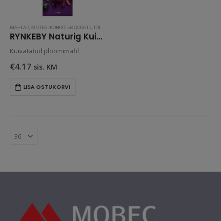
MAHLAD
,
MITTEALKOHOOLSED JOOGID
,
TOIT JA JOOK
RYNKEBY Naturig Kuivatatud Ploomimahl 1L
Kuivatatud ploomimahl
€
4.17
sis. KM
LISA OSTUKORVI