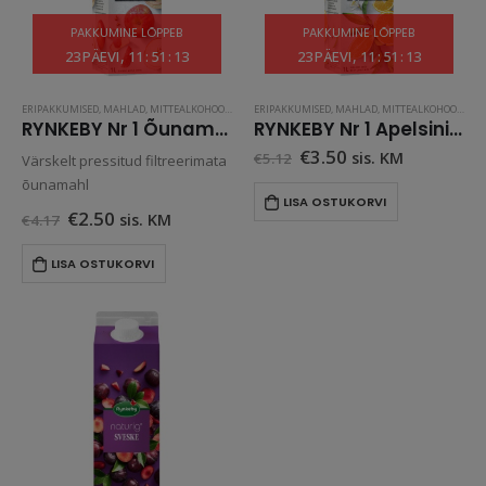
PAKKUMINE LÕPPEB
PAKKUMINE LÕPPEB
23
PÄEVI
11
:
51
:
13
23
PÄEVI
11
:
51
:
13
ERIPAKKUMISED
,
MAHLAD
,
MITTEALKOHOOLSED JOOGID
ERIPAKKUMISED
,
TOIT JA JOOK
,
MAHLAD
,
MITTEALKOHOOLSED JOOGID
RYNKEBY Nr 1 Õunamahl värskeltpressitud 1L
RYNKEBY Nr 1 Apelsinimahl värskeltpressitud 1L
Algne
Praegune
€
3.50
sis. KM
€
5.12
Värskelt pressitud filtreerimata
hind
hind
õunamahl
oli:
on:
LISA OSTUKORVI
€5.12.
€3.50.
Algne
Praegune
€
2.50
sis. KM
€
4.17
hind
hind
oli:
on:
LISA OSTUKORVI
€4.17.
€2.50.