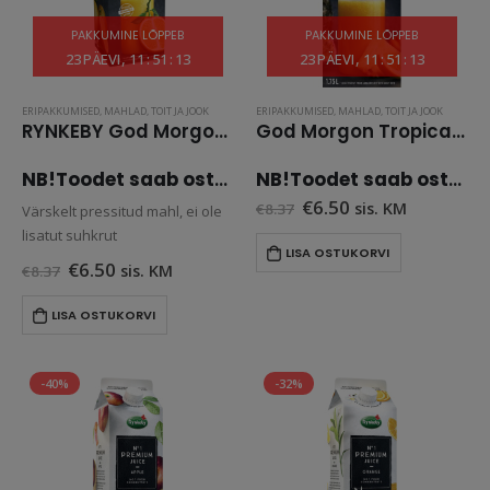
PAKKUMINE LÕPPEB
PAKKUMINE LÕPPEB
23
PÄEVI
11
:
51
:
13
23
PÄEVI
11
:
51
:
13
ERIPAKKUMISED
,
MAHLAD
,
TOIT JA JOOK
ERIPAKKUMISED
,
MAHLAD
,
TOIT JA JOOK
RYNKEBY God Morgon Apelsinimahl (viljalihaga) 1.75 L
God Morgon Tropical Mix ananassiga (viljalihaga) 1.75 L
NB!Toodet saab osta vaid ise järgi tulles.
NB!Toodet saab osta vaid ise järgi tulles.
Algne
Praegune
€
6.50
sis. KM
€
8.37
Värskelt pressitud mahl, ei ole
hind
hind
lisatut suhkrut
oli:
on:
LISA OSTUKORVI
€8.37.
€6.50.
Algne
Praegune
€
6.50
sis. KM
€
8.37
hind
hind
oli:
on:
LISA OSTUKORVI
€8.37.
€6.50.
-40%
-32%