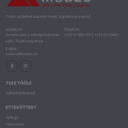
Toidu- ja tarbekaupade müük, logistika ja e-pood.
AADRESS:
TELEFON:
Kurekivi tee 2, Lehmja küla Rae
+372 51 990 110 | +372 637 9445
vald, 75306 Harjumaa
E-MAIL:
mobec@mobec.ee
TULE TÖÖLE
Vabad töökohad
ETTEVÕTTEST
Ajalugu
Teenused