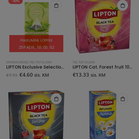
-40%
PAKKUMINE LÕPPEB
25
PÄEVI
10
:
00
:
01
ERIPAKKUMISED
,
TEE
,
TOIT JA JOOK
TEE
,
TOIT JA JOOK
LIPTON Exclusive Selection Green Tea Sencha 25 pk
LIPTON Cat. Forest fruit 100x2g (fooliumis)
Algne
Praegune
€
4.60
€
13.33
sis. KM
sis. KM
€
7.73
hind
hind
oli:
on:
€7.73.
€4.60.