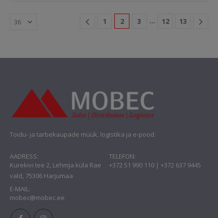
…
1
2
3
12
13
Toidu- ja tarbekaupade müük, logistika ja e-pood.
AADRESS:
TELEFON:
Kurekivi tee 2, Lehmja küla Rae
+372 51 990 110 | +372 637 9445
vald, 75306 Harjumaa
E-MAIL:
mobec@mobec.ee