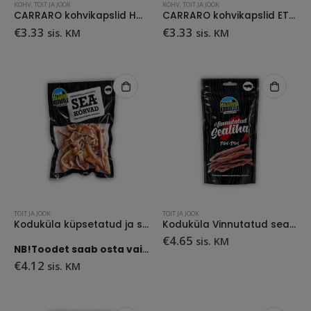
KOHV
,
TOIT JA JOOK
KOHV
,
TOIT JA JOOK
CARRARO kohvikapslid HONDURAS
CARRARO kohvikapslid ETHIOPIA
€
3.33
€
3.33
sis. KM
sis. KM
TOIT JA JOOK
TOIT JA JOOK
Koduküla küpsetatud ja suitsutatud seakõrvad 200 g
Koduküla Vinnutatud sealiha piri-piri 70g
€
4.65
sis. KM
NB!Toodet saab osta vaid ise järgi tulles.
€
4.12
sis. KM