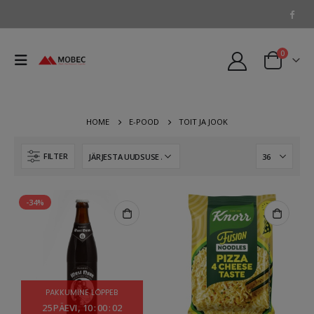
0
HOME
E-POOD
TOIT JA JOOK
FILTER
-34%
PAKKUMINE LÕPPEB
25
PÄEVI
10
:
00
:
01