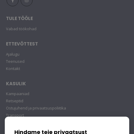
TULE TÖÖLE
Vabad töökohad
ETTEVÕTTEST
Ajalugu
Teenused
Kontakt
KASULIK
Kampaaniad
Retseptid
Ostujuhend ja privaatsuspoliitika
Transport
Hindame teie privaatsust