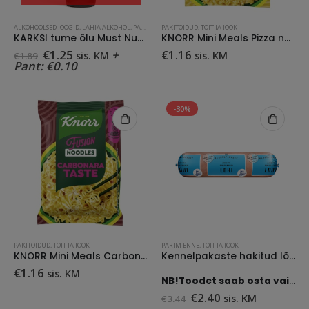
ALKOHOOLSED JOOGID
,
LAHJA ALKOHOL
,
PARIM ENNE
PAKITOIDUD
,
TOIT JA JOOK
,
TOIT JA JOOK
KARKSI tume õlu Must Nunn 6% vol 0,5L SOODUS! Parim enne: 18.08.26
KNORR Mini Meals Pizza nuudlid
Algne
Praegune
€
1.25
+
€
1.16
sis. KM
sis. KM
€
1.89
hind
hind
Pant:
€
0.10
oli:
on:
€1.89.
€1.25.
-30%
PAKITOIDUD
,
TOIT JA JOOK
PARIM ENNE
,
TOIT JA JOOK
KNORR Mini Meals Carbonara nuudlid
Kennelpakaste hakitud lõhe/forell 500g
€
1.16
sis. KM
NB!Toodet saab osta vaid ise järgi tulles.
Algne
Praegune
€
2.40
sis. KM
€
3.44
hind
hind