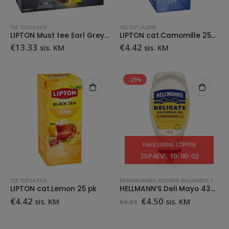
TEE
,
TOIT JA JOOK
TEE
,
TOIT JA JOOK
LIPTON Must tee Earl Grey 100 x 2 g (fooliumis)
LIPTON cat.Camomille 25pk
€
13.33
€
4.42
sis. KM
sis. KM
-25%
PAKKUMINE LÕPPEB
25
PÄEVI
10
:
00
:
01
TEE
,
TOIT JA JOOK
ERIPAKKUMISED
,
KASTMED
,
MAJONEESID
,
TOIT JA JOOK
LIPTON cat.Lemon 25 pk
HELLMANN’S Deli Mayo 430ml
Algne
Praegune
€
4.42
€
4.50
sis. KM
sis. KM
€
6.01
hind
hind
oli:
on:
€6.01.
€4.50.