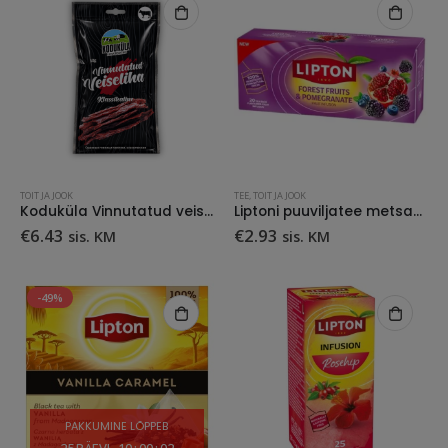
TOIT JA JOOK
TEE
,
TOIT JA JOOK
Koduküla Vinnutatud veiseliha klassikaline 60 g
Liptoni puuviljatee metsamarjade ja granaatõunaga
€
6.43
€
2.93
sis. KM
sis. KM
-49%
PAKKUMINE LÕPPEB
25
PÄEVI
10
:
00
:
01