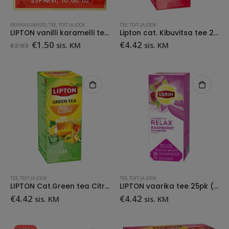
ERIPAKKUMISED
,
TEE
,
TOIT JA JOOK
TEE
,
TOIT JA JOOK
LIPTON vanilli karamelli tee püramiid 20 pk
Lipton cat. Kibuvitsa tee 25 pk
Algne
Praegune
€
1.50
€
4.42
sis. KM
sis. KM
€
2.93
hind
hind
oli:
on:
€2.93.
€1.50.
TEE
,
TOIT JA JOOK
TEE
,
TOIT JA JOOK
LIPTON Cat.Green tea Citrus 25pk
LIPTON vaarika tee 25pk (fooliumis)
€
4.42
€
4.42
sis. KM
sis. KM