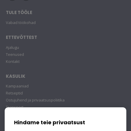
TULE TÖÖLE
Vabad töökohad
ETTEVÕTTEST
Ajalugu
Teenused
Kontakt
KASULIK
Kampaaniad
Retseptid
Ostujuhend ja privaatsuspoliitika
Transport
Hindame teie privaatsust