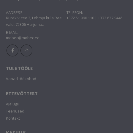
AADRESS:
TELEFON:
Kurekivi tee 2, Lehmja küla Rae
+372 51 990 110 | +372 637 9445
vald, 75306 Harjumaa
E-MAIL:
mobec@mobec.ee
TULE TÖÖLE
Vabad töökohad
ETTEVÕTTEST
Ajalugu
Teenused
Kontakt
KASULIK