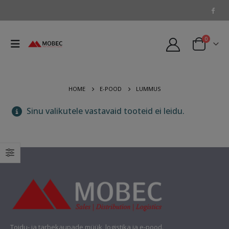
0
HOME
E-POOD
LUMMUS
Sinu valikutele vastavaid tooteid ei leidu.
Toidu- ja tarbekaupade müük, logistika ja e-pood.