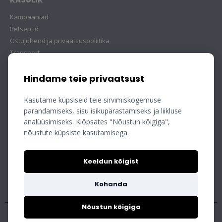
Kampaaniad
Retseptid
Ostujuhend ja privaatsuspoliitika
Transport
Hindame teie privaatsust
Kasutame küpsiseid teie sirvimiskogemuse
parandamiseks, sisu isikupärastamiseks ja liikluse
analüüsimiseks. Klõpsates "Nõustun kõigiga",
nõustute küpsiste kasutamisega.
Keeldun kõigist
Kohanda
Nõustun kõigiga